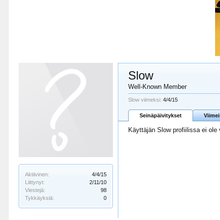
Slow
Well-Known Member
Slow viimeksi:
4/4/15
Seinäpäivitykset
Viime
Käyttäjän Slow profiilissa ei ole
Aktiivinen:
4/4/15
Liittynyt:
2/11/10
Viestejä:
98
Tykkäyksiä:
0