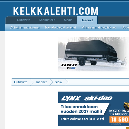
Uutisvirta
Keskustelut
Media
Jäsenet
Aktiivisimmat jäsenet
Paikalla olevat jäsenet
Viimeisimmät päivitykset
Uudet
Uutisvirta
Jäsenet
Slow