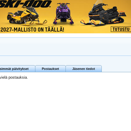
isimmät päivitykset
Postaukset
Jäsenen tiedot
 vielä postauksia.