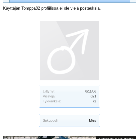
Käyttäjän Tomppa82 profiilissa ei ole vielä postauksia.
Liittynyt:
8/11/06
Viestejä:
621
Tykkäyksiä:
72
Sukupuoli:
Mies