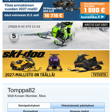
Tomppa82
Well-Known Member
, Mies
Seinäpäivitykset
Viimeisimmät päivitykset
Postaukset
Jäsenen tiedot