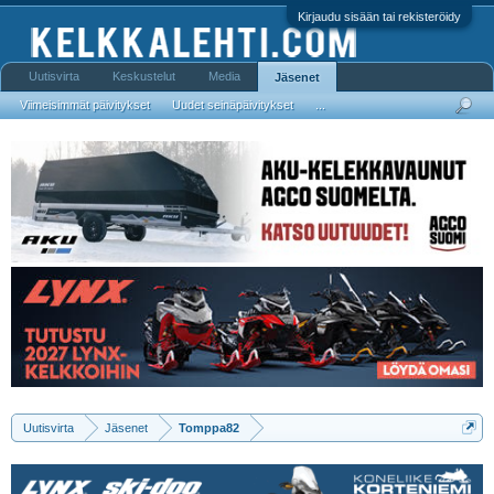
Kirjaudu sisään tai rekisteröidy
Uutisvirta
Keskustelut
Media
Jäsenet
Viimeisimmät päivitykset
Uudet seinäpäivitykset
...
Uutisvirta
Jäsenet
Tomppa82