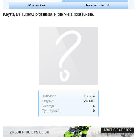
Postaukset
Jäsenen tiedot
Käyttäjän Tupe91 profiilissa ei ole vielä postauksia.
Aktiivinen:
19/2/14
Liittynyt:
21/1/07
Viestejä:
16
Tykkäyksiä:
0