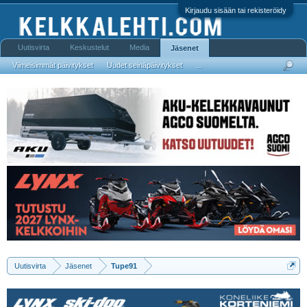
Kirjaudu sisään tai rekisteröidy
Uutisvirta
Keskustelut
Media
Jäsenet
Viimeisimmät päivitykset
Uudet seinäpäivitykset
...
Uutisvirta
Jäsenet
Tupe91