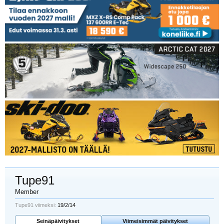
Tupe91
Member
Tupe91 viimeksi:
19/2/14
Seinäpäivitykset
Viimeisimmät päivitykset