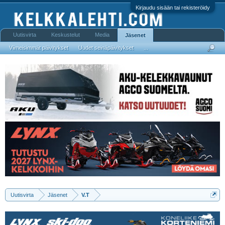
Kirjaudu sisään tai rekisteröidy
Uutisvirta
Keskustelut
Media
Jäsenet
Viimeisimmät päivitykset
Uudet seinäpäivitykset
...
Uutisvirta
Jäsenet
V.T