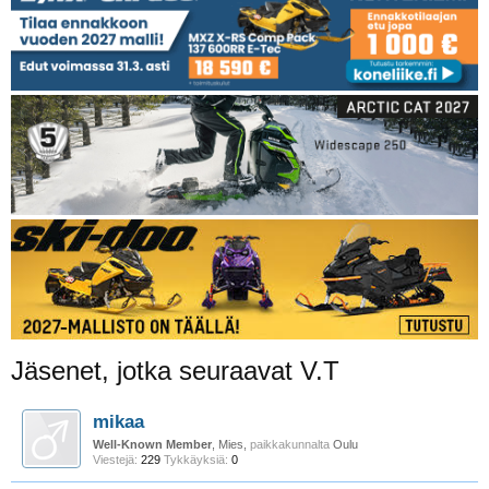
Jäsenet, jotka seuraavat V.T
mikaa
Well-Known Member
, Mies,
paikkakunnalta
Oulu
Viestejä:
229
Tykkäyksiä:
0