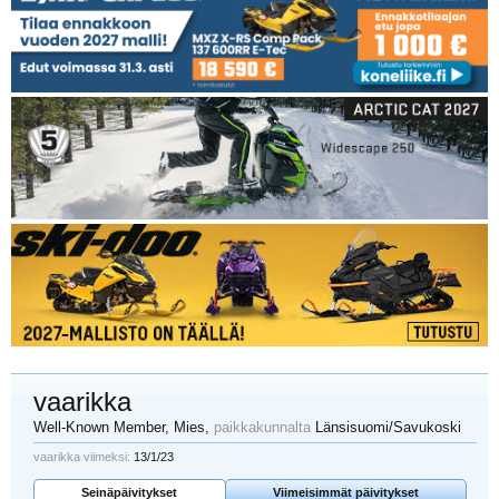
vaarikka
Well-Known Member
, Mies,
paikkakunnalta
Länsisuomi/Savukoski
vaarikka viimeksi:
13/1/23
Seinäpäivitykset
Viimeisimmät päivitykset