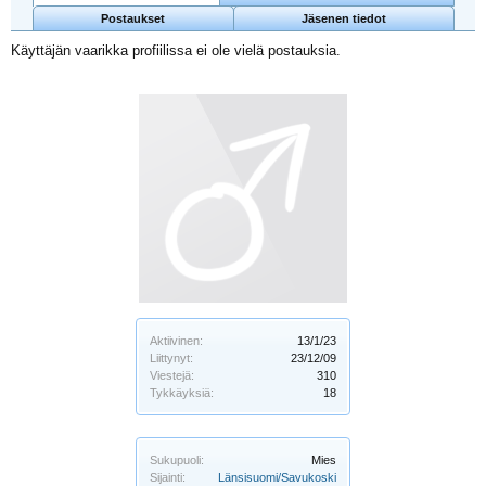
Postaukset
Jäsenen tiedot
Käyttäjän vaarikka profiilissa ei ole vielä postauksia.
Aktiivinen:
13/1/23
Liittynyt:
23/12/09
Viestejä:
310
Tykkäyksiä:
18
Sukupuoli:
Mies
Sijainti:
Länsisuomi/Savukoski