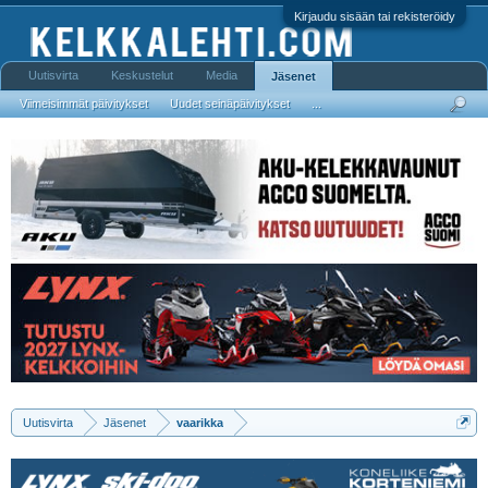
Kirjaudu sisään tai rekisteröidy
Uutisvirta
Keskustelut
Media
Jäsenet
Viimeisimmät päivitykset
Uudet seinäpäivitykset
...
Uutisvirta
Jäsenet
vaarikka