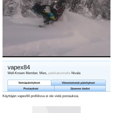
vapex84
Well-Known Member
, Mies,
paikkakunnalta
Nivala
Seinäpäivitykset
Viimeisimmät päivitykset
Postaukset
Jäsenen tiedot
Käyttäjän vapex84 profiilissa ei ole vielä postauksia.