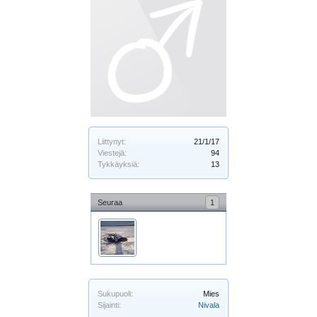
Liittynyt:
21/1/17
Viestejä:
94
Tykkäyksiä:
13
Seuraa
1
Sukupuoli:
Mies
Sijainti:
Nivala