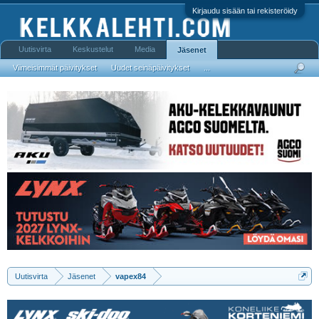
Kirjaudu sisään tai rekisteröidy
Uutisvirta
Keskustelut
Media
Jäsenet
Viimeisimmät päivitykset
Uudet seinäpäivitykset
...
Uutisvirta
Jäsenet
vapex84