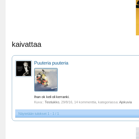
kaivattaa
Puuteria puuteria
Ihan ok keli oli kerranki.
Kuva::
Testiukko
,
29/8/16
, 14 kommenttia, kategoriassa:
Ajokuvia
Näytetään tulokset 1 - 1 / 1