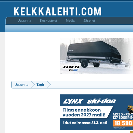
Uutisvirta
Keskustelut
Media
Jäsenet
Uutisvirta
Tagit