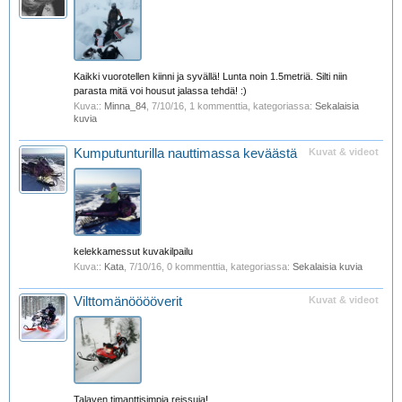
Kaikki vuorotellen kiinni ja syvällä! Lunta noin 1.5metriä. Silti niin
parasta mitä voi housut jalassa tehdä! :)
Kuva::
Minna_84
,
7/10/16
, 1 kommenttia, kategoriassa:
Sekalaisia
kuvia
Kumputunturilla nauttimassa keväästä
Kuvat & videot
kelekkamessut kuvakilpailu
Kuva::
Kata
,
7/10/16
, 0 kommenttia, kategoriassa:
Sekalaisia kuvia
Vilttomänööööverit
Kuvat & videot
Talaven timanttisimpia reissuja!