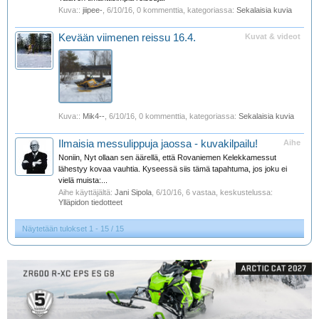
Kuva::
jiipee-
,
6/10/16
, 0 kommenttia, kategoriassa:
Sekalaisia kuvia
Kevään viimenen reissu 16.4.
Kuvat & videot
Kuva::
Mik4--
,
6/10/16
, 0 kommenttia, kategoriassa:
Sekalaisia kuvia
Ilmaisia messulippuja jaossa - kuvakilpailu!
Aihe
Noniin, Nyt ollaan sen äärellä, että Rovaniemen Kelekkamessut
lähestyy kovaa vauhtia. Kyseessä siis tämä tapahtuma, jos joku ei
vielä muista:...
Aihe käyttäjältä:
Jani Sipola
,
6/10/16
, 6 vastaa, keskustelussa:
Ylläpidon tiedotteet
Näytetään tulokset 1 - 15 / 15