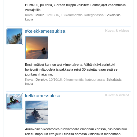
Huhtikuu, puuteria, Gorsan huippu valloitettu, omat jäljet vasemmalla,
voittajafiilis
Kuva::
Murre
,
12/10/16
, 13 kommenttia, kategoriassa:
Sekalaisia
kuvia
#kelekkamessukisa
Kuvat & videot
Ensimmäiset kunnon ajot viime talvena. Vähän kävi aurinkoki
horisontin yläpuolela ja pakkasta reilut 30 astetta, vaan eipä se
juurikaan haitannu.
Kuva::
Derpidy
,
10/10/16
, 0 kommenttia, kategoriassa:
Sekalaisia
kuvia
kelkkamessukisa
Kuvat & videot
Aurinkoinen kevätpäivä ruottinmaalla emännän kanssa, niin nousi tuo
reissu huppuun että joutui tuossa samasa kihlohinkin menemään.