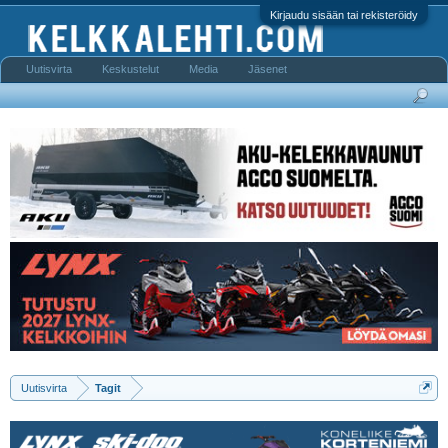
Kirjaudu sisään tai rekisteröidy
Uutisvirta
Keskustelut
Media
Jäsenet
Uutisvirta
Tagit