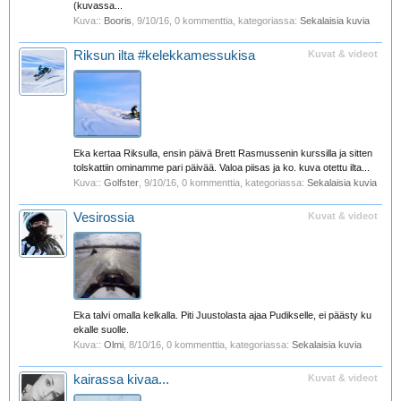
(kuvassa...
Kuva::
Booris
,
9/10/16
, 0 kommenttia, kategoriassa:
Sekalaisia kuvia
Riksun ilta #kelekkamessukisa
Kuvat & videot
Eka kertaa Riksulla, ensin päivä Brett Rasmussenin kurssilla ja sitten
tolskattiin ominamme pari päivää. Valoa piisas ja ko. kuva otettu ilta...
Kuva::
Golfster
,
9/10/16
, 0 kommenttia, kategoriassa:
Sekalaisia kuvia
Vesirossia
Kuvat & videot
Eka talvi omalla kelkalla. Piti Juustolasta ajaa Pudikselle, ei päästy ku
ekalle suolle.
Kuva::
Olmi
,
8/10/16
, 0 kommenttia, kategoriassa:
Sekalaisia kuvia
kairassa kivaa...
Kuvat & videot