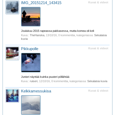
IMG_20151214_143415
Kuvat & videot
Joulukuu 2015 rapeassa pakkasessa, mutta komea oli keli
Kuva::
TheHanska
,
13/10/16
, 0 kommenttia, kategoriassa:
Sekalaisia
kuvia
Pikkupolle
Kuvat & videot
Juniori näyttää kuinka puuteri pöllähtää
Kuva::
ruiseri
,
12/10/16
, 0 kommenttia, kategoriassa:
Sekalaisia kuvia
Kelkkamessukisa
Kuvat & videot