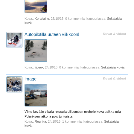
Kuva::
Kortelaine
,
25/10/16
, 0 kommenttia, kategoriassa:
Sekalaisia
kuvia
Autopilotilla uuteen viikkoon!
Kuvat & videot
Kuva::
jiipee-
,
24/10/16
, 0 kommenttia, kategoriassa:
Sekalaisia kuvia
image
Kuvat & videot
Viime kevään vikalla reissulla oli bomban miehelle kova paikka tulla
Polariksen jatkona pois tunturista!
Kuva::
Reuhka
,
24/10/16
, 1 kommenttia, kategoriassa:
Sekalaisia
kuvia