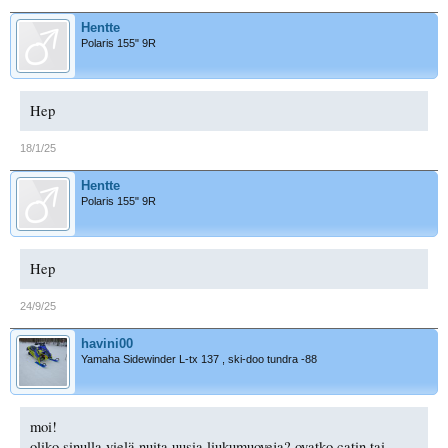
Hentte
Polaris 155" 9R
Hep
18/1/25
Hentte
Polaris 155" 9R
Hep
24/9/25
havini00
Yamaha Sidewinder L-tx 137 , ski-doo tundra -88
moi!
oliko sinulla vielä nuita uusia liukumuoveja? ovatko catin tai