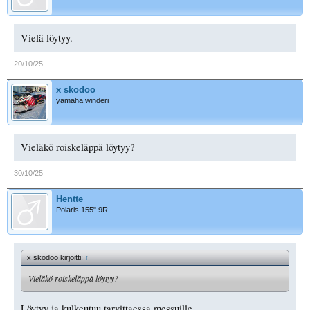
Vielä löytyy.
20/10/25
x skodoo
yamaha winderi
Vieläkö roiskeläppä löytyy?
30/10/25
Hentte
Polaris 155" 9R
x skodoo kirjoitti:
↑
Vieläkö roiskeläppä löytyy?
Löytyy ja kulkeutuu tarvittaessa messuille.