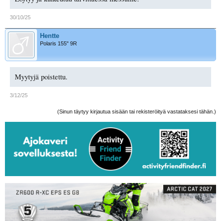
30/10/25
Hentte
Polaris 155" 9R
Myytyjä poistettu.
3/12/25
(Sinun täytyy kirjautua sisään tai rekisteröityä vastataksesi tähän.)