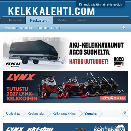
Kirjaudu sisään tai rekisteröidy
Uutisvirta
Media
Jäsenet
Keskustelut
Etsi keskusteluista
Uusimmat viestit
Uutisvirta
Keskustelut
Kelkkamarkkinat
Yamaha