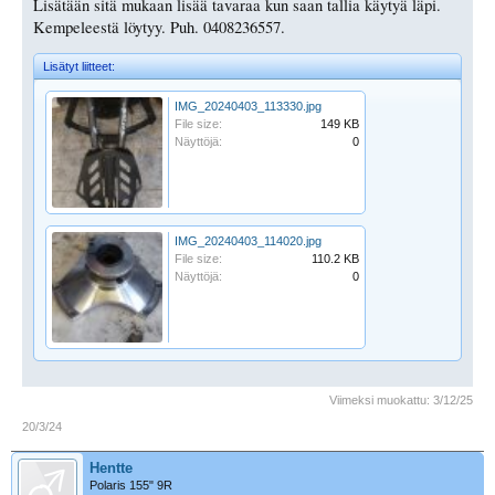
Lisätään sitä mukaan lisää tavaraa kun saan tallia käytyä läpi.
Kempeleestä löytyy. Puh. 0408236557.
Lisätyt liitteet:
IMG_20240403_113330.jpg
File size:
149 KB
Näyttöjä:
0
IMG_20240403_114020.jpg
File size:
110.2 KB
Näyttöjä:
0
Viimeksi muokattu:
3/12/25
20/3/24
Hentte
Polaris 155" 9R