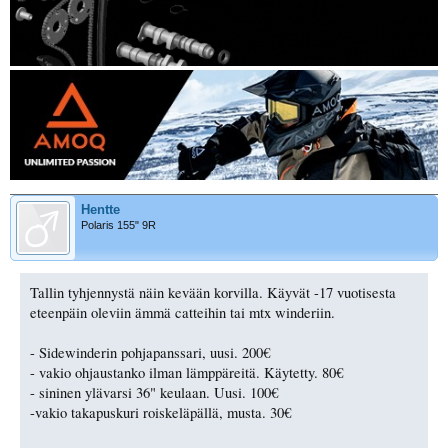
Hentte
Polaris 155" 9R
Tallin tyhjennystä näin kevään korvilla. Käyvät -17 vuotisesta
eteenpäin oleviin ämmä catteihin tai mtx winderiin.
- Sidewinderin pohjapanssari, uusi. 200€
- vakio ohjaustanko ilman lämppäreitä. Käytetty. 80€
- sininen ylävarsi 36" keulaan. Uusi. 100€
-vakio takapuskuri roiskeläpällä, musta. 30€