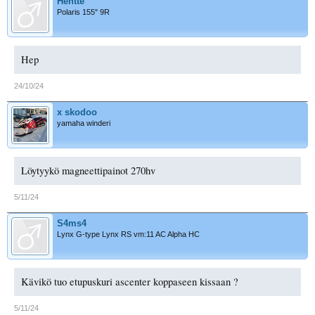
Hentte
Polaris 155" 9R
Hep
24/10/24
x skodoo
yamaha winderi
Löytyykö magneettipainot 270hv
5/11/24
S4ms4
Lynx G-type Lynx RS vm:11 AC Alpha HC
Kävikö tuo etupuskuri ascenter koppaseen kissaan ?
5/11/24