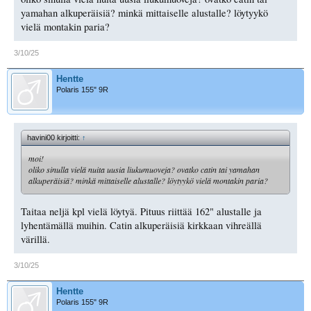
yamahan alkuperäisiä? minkä mittaiselle alustalle? löytyykö
vielä montakin paria?
3/10/25
Hentte
Polaris 155" 9R
havini00 kirjoitti:
↑
moi!
oliko sinulla vielä nuita uusia liukumuoveja? ovatko catin tai yamahan
alkuperäisiä? minkä mittaiselle alustalle? löytyykö vielä montakin paria?
Taitaa neljä kpl vielä löytyä. Pituus riittää 162" alustalle ja
lyhentämällä muihin. Catin alkuperäisiä kirkkaan vihreällä
värillä.
3/10/25
Hentte
Polaris 155" 9R