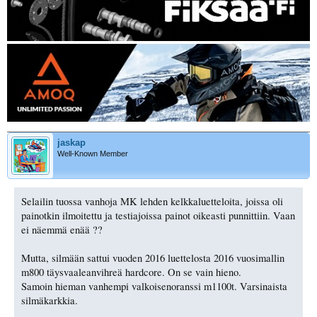
jaskap
Well-Known Member
Selailin tuossa vanhoja MK lehden kelkkaluetteloita, joissa oli
painotkin ilmoitettu ja testiajoissa painot oikeasti punnittiin. Vaan
ei näemmä enää ??
Mutta, silmään sattui vuoden 2016 luettelosta 2016 vuosimallin
m800 täysvaaleanvihreä hardcore. On se vain hieno.
Samoin hieman vanhempi valkoisenoranssi m1100t. Varsinaista
silmäkarkkia.