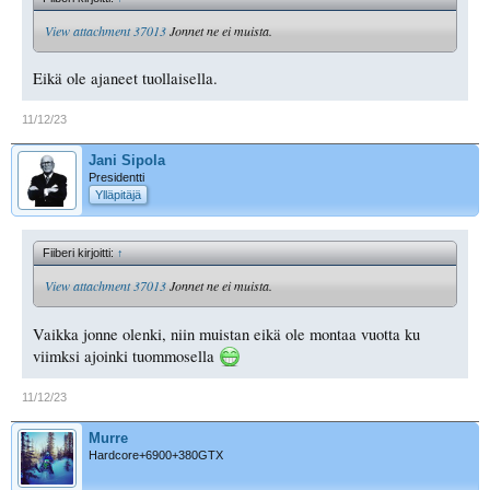
View attachment 37013
Jonnet ne ei muista.
Eikä ole ajaneet tuollaisella.
11/12/23
Jani Sipola
Presidentti
Ylläpitäjä
Fiiberi kirjoitti:
↑
View attachment 37013
Jonnet ne ei muista.
Vaikka jonne olenki, niin muistan eikä ole montaa vuotta ku
viimksi ajoinki tuommosella
11/12/23
Murre
Hardcore+6900+380GTX