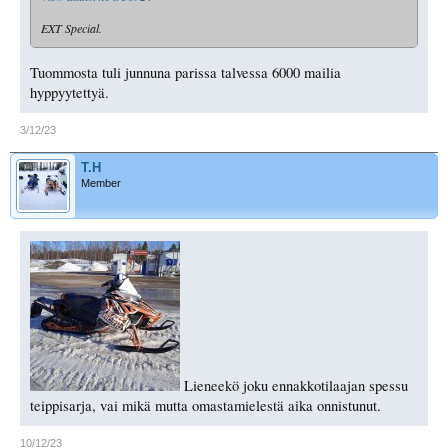
EXT Special.
Tuommosta tuli junnuna parissa talvessa 6000 mailia
hyppyytettyä.
3/12/23
T.H
Member
Lieneekö joku ennakkotilaajan spessu
teippisarja, vai mikä mutta omastamielestä aika onnistunut.
10/12/23