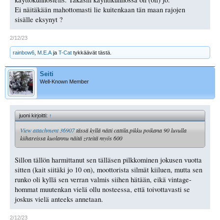
Ei näitäkään mahottomasti lie kuitenkaan tän maan rajojen
sisälle eksynyt ?
2/12/23
rainbow6
,
M.E.A
ja
T-Cat
tykkäävät tästä.
Seiti
Well-Known Member
juoni kirjoitti:
↑
View attachment 36907
tässä kyllä nätti cattila.pikku poikana 90 luvulla
kiihareissa kuolannu näitä zrteitä myös 600
Sillon tällön harmittanut sen tälläsen pilkkominen jokusen vuotta
sitten (kait siitäki jo 10 on), moottorista silmät kiiluen, mutta sen
runko oli kyllä sen verran valmis siihen hätään, eikä vintage-
hommat muutenkan vielä ollu nosteessa, että toivottavasti se
joskus vielä anteeks annetaan.
2/12/23