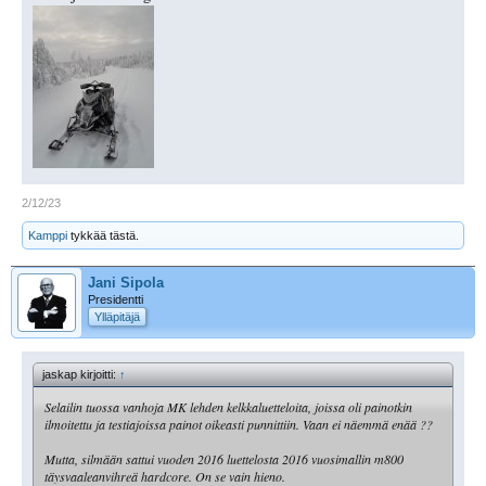
2/12/23
Kamppi
tykkää tästä.
Jani Sipola
Presidentti
Ylläpitäjä
jaskap kirjoitti:
↑
Selailin tuossa vanhoja MK lehden kelkkaluetteloita, joissa oli painotkin
ilmoitettu ja testiajoissa painot oikeasti punnittiin. Vaan ei näemmä enää ??
Mutta, silmään sattui vuoden 2016 luettelosta 2016 vuosimallin m800
täysvaaleanvihreä hardcore. On se vain hieno.