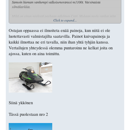
Samoin hieman vanhempi valkoisenoranssi m1100t. Varsinaista
silmäkarkkia.
Mikä on sinun mielestä parhaan näköinen Catti. Mukaan myös vanhat jalat
Click to expand...
eellä mallit.
Ostajan oppaassa ei ilmoiteta enää painoja, kun niitä ei ole
luotettavasti valmistajilta saatavilla. Painot kuivapainoja ja
kaikki ilmottaa ne eri tavalla, niin ihan yhtä tyhjän kanssa.
Vertailujen yhteydessä olemma puntaroinu ne kelkat joita on
ajossa, kuten on aina toimittu.
Siinä ykkönen
Tässä puolestaan nro 2