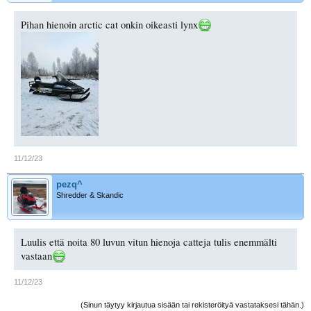
Pihan hienoin arctic cat onkin oikeasti lynx
11/12/23
pezq^
Shredder & Skandic
Luulis että noita 80 luvun vitun hienoja catteja tulis enemmälti
vastaan
11/12/23
(Sinun täytyy kirjautua sisään tai rekisteröityä vastataksesi tähän.)