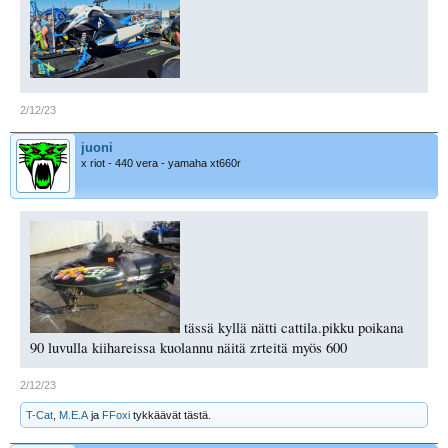
2/12/23
juoni
x riot - 440 vera - yamaha xt660r
tässä kyllä nätti cattila.pikku poikana
90 luvulla kiihareissa kuolannu näitä zrteitä myös 600
2/12/23
T-Cat
,
M.E.A
ja
FFoxi
tykkäävät tästä.