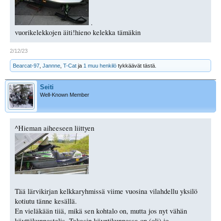
.
vuorikelekkojen äiti!hieno kelekka tämäkin
2/12/23
Bearcat-97
,
Jannne
,
T-Cat
ja
1 muu henkilö
tykkäävät tästä.
Seiti
Well-Known Member
^Hieman aiheeseen liittyen
Tää lärvikirjan kelkkaryhmissä viime vuosina vilahdellu yksilö
kotiutu tänne kesällä.
En vieläkään tiiä, mikä sen kohtalo on, mutta jos nyt vähän
käyttökunnostelis. Takasin käyntikunnossa on (oli) jo.