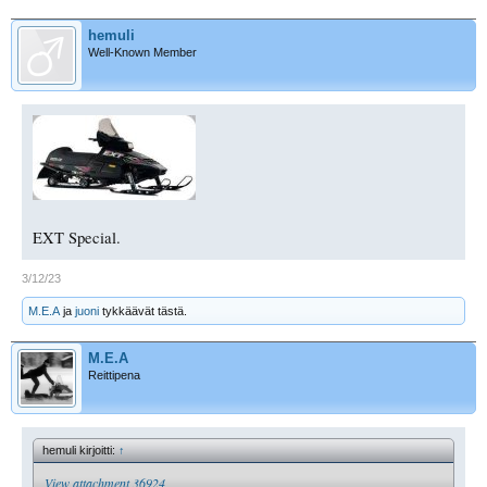
hemuli
Well-Known Member
EXT Special.
3/12/23
M.E.A
ja
juoni
tykkäävät tästä.
M.E.A
Reittipena
hemuli kirjoitti:
↑
View attachment 36924