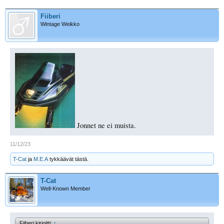
Fiiberi
Wintage Weikko
Jonnet ne ei muista.
11/12/23
T-Cat
ja
M.E.A
tykkäävät tästä.
T-Cat
Well-Known Member
Fiiberi kirjoitti:
↑