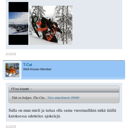
2/12/23
T-Cat
Well-Known Member
FFoxi kirjoitti:
↑
Tää on helppo. The Cat...
View attachment 36900
Sulla on mun mieli ja taitaa olla sama vuosimallikin mikä täällä
katoksessa odottelee ajokelejä.
2/12/23