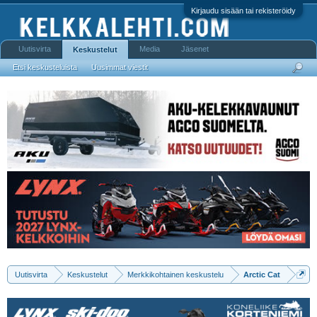
Kirjaudu sisään tai rekisteröidy
Uutisvirta
Media
Jäsenet
Keskustelut
Etsi keskusteluista
Uusimmat viestit
Uutisvirta
Keskustelut
Merkkikohtainen keskustelu
Arctic Cat