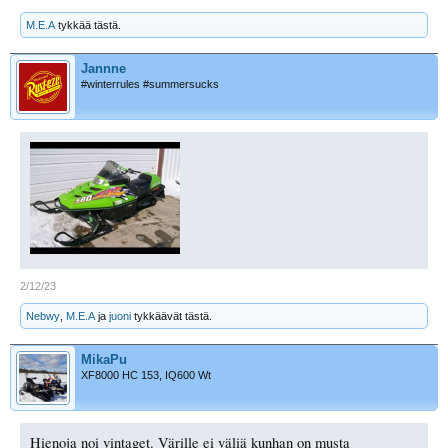
M.E.A
tykkää tästä.
Jannne
#winterrules #summersucks
2/12/23
Nebwy
,
M.E.A
ja
juoni
tykkäävät tästä.
MikaPu
XF8000 HC 153, IQ600 Wt
Hienoja noi vintaget. Värille ei väliä kunhan on musta