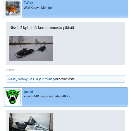
T-Cat
Well-Known Member
Tässä 2 kpl siitä komiammasta päästä.
2/12/23
///AJS
,
Nebwy
,
M.E.A
ja
2 muut
tykkäävät tästä.
juoni
x riot - 440 vera - yamaha xt660r