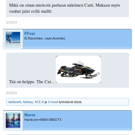
Mikä on sinun mielestä parhaan näköinen Catti. Mukaan myös
vanhat jalat eellä mallit.
1/12/23
FFoxi
Ei Racemies, vaan Acemies.
Tää on helppo. The Cat...
2/12/23
rainbow6
,
Nebwy
,
M.E.A
ja
3 muut
tykkäävät tästä.
Murre
Hardcore+6900+380GTX