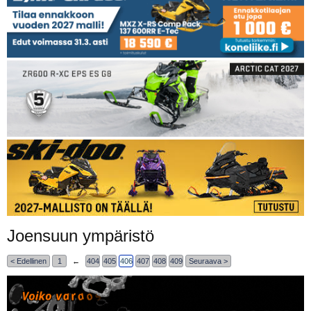
Joensuun ympäristö
< Edellinen
1
←
404
405
406
407
408
409
Seuraava >