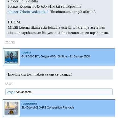
sihteerille, viestillä
Joonas Koponen o45 63o 915o tai sähköpostilla
sihteeri@heinavedenmk.fi
"ilmoittautuminen yösafariin".
HUOM.
Mikäli korona tilanteesta johtuvia esteitä tai kieltoja asetetaan
aiottuun tapahtumaan liittyen siitä ilmoitetaan ennen tapahtumaa.
25/1/22
rupsu
GLS 3500 FC, G-type 670x BigPipe, -21 Enduro 3500
Eno-Lieksa tosi makoisaa enska-baanaa!
5/2/22
Värjäri
tykkää tästä.
ruupanen
Ski-Doo MXZ X-RS Competition Package