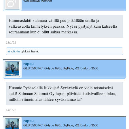
Well-Known Member
Hammaslahti-suhmura välillä puu pitkällään uralla ja
valkeasuolla kiihtelyksen päässä. Nyt ei pystynyt kuin katseella
seuraamaan kun ei ollut sahaa matkassa.
13/1/22
vinotintto
tykkää tästä.
rupsu
GLS 3500 FC, G-type 670x BigPipe, -21 Enduro 3500
Huomio Pyhäselällä liikkujat! Syväväylä on vielä toistaiseksi
auki! Saimaan Satamat Oy lupasi päivittää kotisivuilleen infoa,
milloin viimein alus lähtee syväsatamasta?
14/1/22
rupsu
GLS 3500 FC, G-type 670x BigPipe, -21 Enduro 3500