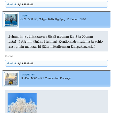
vinotintto
tykkää tästä.
rupsu
GLS 3500 FC, G-type 670x BigPipe, -21 Enduro 3500
Huhmarin ja Jänissaaren välissä n.30mm jäätä ja 550mm
lunta!!!! Ajettiin tänään Huhmari-Kontiolahden satama ja sohjo
lensi pitkin matkaa. Ei jääty mittailemaan jäänpaksuuksia!
9/1/22
vinotintto
tykkää tästä.
ruupanen
Ski-Doo MXZ X-RS Competition Package