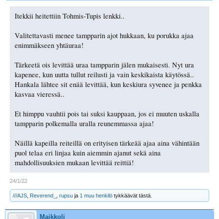
Itekkii heitettiin Tohmis-Tupis lenkki..
Valitettavasti menee tampparin ajot hukkaan, ku porukka ajaa
enimmäkseen yhtäuraa!
Tärkeetä ois levittää uraa tampparin jälen mukaisesti. Nyt ura
kapenee, kun uutta tullut reilusti ja vain keskikaista käytössä..
Hankala lähtee sit enää levittää, kun keskiura syvenee ja penkka
kasvaa vieressä..
Et himppu vauhtii pois tai suksi kauppaan, jos ei muuten uskalla
tampparin polkemalla uralla reunemmassa ajaa!
Näillä kapeilla reiteillä on erityisen tärkeää ajaa aina vähintään
puol telaa eri linjaa kuin aiemmin ajanut sekä aina
mahdollisuuksien mukaan levittää reittiä!
24/1/22
///AJS
,
Reverend_
,
rupsu
ja
1 muu henkilö
tykkäävät tästä.
Maikkoli