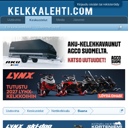
Kirjaudu sisään tai rekisteröidy
Uutisvirta
Media
Jäsenet
Keskustelut
Etsi keskusteluista
Uusimmat viestit
Uutisvirta
Keskustelut
Nettikelkkailu
Baana