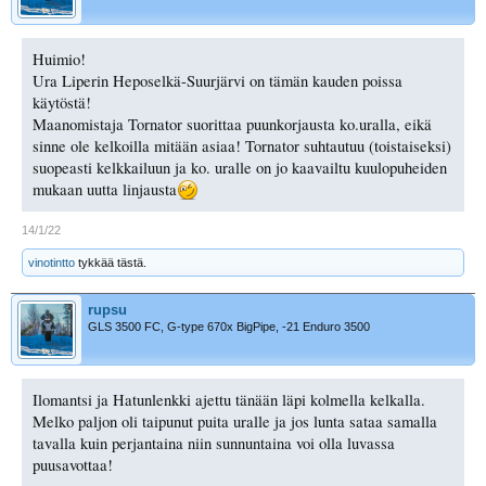
Huimio!
Ura Liperin Heposelkä-Suurjärvi on tämän kauden poissa
käytöstä!
Maanomistaja Tornator suorittaa puunkorjausta ko.uralla, eikä
sinne ole kelkoilla mitään asiaa! Tornator suhtautuu (toistaiseksi)
suopeasti kelkkailuun ja ko. uralle on jo kaavailtu kuulopuheiden
mukaan uutta linjausta
14/1/22
vinotintto
tykkää tästä.
rupsu
GLS 3500 FC, G-type 670x BigPipe, -21 Enduro 3500
Ilomantsi ja Hatunlenkki ajettu tänään läpi kolmella kelkalla.
Melko paljon oli taipunut puita uralle ja jos lunta sataa samalla
tavalla kuin perjantaina niin sunnuntaina voi olla luvassa
puusavottaa!