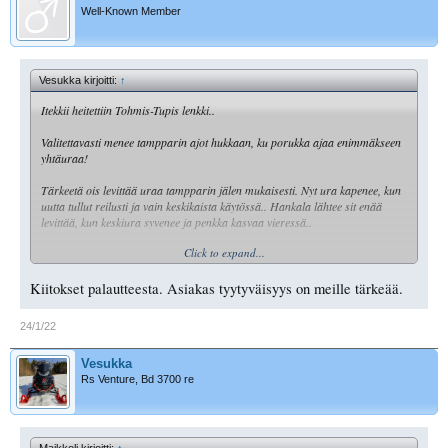
Well-Known Member
Vesukka kirjoitti:
↑
Itekkii heitettiin Tohmis-Tupis lenkki..
Valitettavasti menee tampparin ajot hukkaan, ku porukka ajaa enimmäkseen
yhtäuraa!
Tärkeetä ois levittää uraa tampparin jälen mukaisesti. Nyt ura kapenee, kun
uutta tullut reilusti ja vain keskikaista käytössä.. Hankala lähtee sit enää
levittää, kun keskiura syvenee ja penkka kasvaa vieressä..
Click to expand...
Et himppu vauhtii pois tai suksi kauppaan, jos ei muuten uskalla tampparin
polkemalla uralla reunemmassa ajaa!
Kiitokset palautteesta. Asiakas tyytyväisyys on meille tärkeää.
Näillä kapeilla reiteillä on erityisen tärkeää ajaa aina vähintään puol telaa
eri linjaa kuin aiemmin ajanut sekä aina mahdollisuuksien mukaan levittää
24/1/22
reittiä!
Vesukka
Rs Venture, Bd 3700 re
Maikkoli kirjoitti:
↑