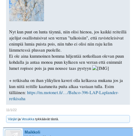
Nyt kun puut on lunta täynnä, niin olisi hienoa, jos kaikki reiteillä
ajelijat osallistuisivat sen verran "talkoisiin", että ravisteleisivat
enimpiä lumia puista pois, niin tuho ei olisi niin raju kelin
lämmetessä plussan puolelle.
Ei ole aina kummoinen homma hiljentää notkollaan olevan puun
kohdalla ja antaa monoa puun kylkeen sen verran että enimmät
lumet ropisee pois ja puu nousee taas pystyyn
+ retkisaha on ihan ylikylien kaveri olla kelkassa mukana jos ja
kun niitä reitille kaatuneita puita alkaa vastaan tulla. Esim
tälläinen:
https://m.motonet.fi/…/Bahco-396-LAP-Laplander-
retkisaha
11/1/22
Värjäri
ja
Vesukka
tykkäävät tästä.
Maikkoli