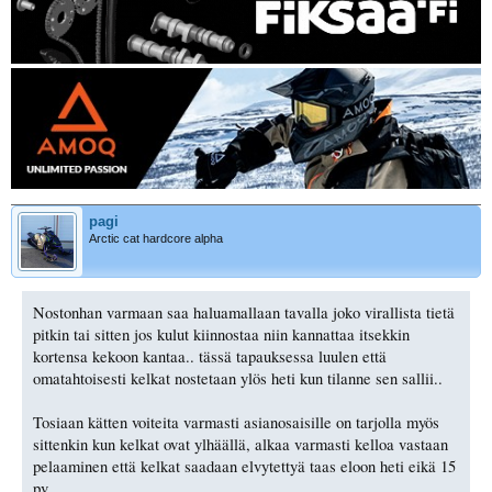
pagi
Arctic cat hardcore alpha
Nostonhan varmaan saa haluamallaan tavalla joko virallista tietä
pitkin tai sitten jos kulut kiinnostaa niin kannattaa itsekkin
kortensa kekoon kantaa.. tässä tapauksessa luulen että
omatahtoisesti kelkat nostetaan ylös heti kun tilanne sen sallii..
Tosiaan kätten voiteita varmasti asianosaisille on tarjolla myös
sittenkin kun kelkat ovat ylhäällä, alkaa varmasti kelloa vastaan
pelaaminen että kelkat saadaan elvytettyä taas eloon heti eikä 15
pv.