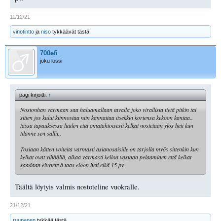
11/12/21
vinotintto
ja
niso
tykkäävät tästä.
700efi
joku lossi
pagi kirjoitti:
↑
Nostonhan varmaan saa haluamallaan tavalla joko virallista tietä pitkin tai
sitten jos kulut kiinnostaa niin kannattaa itsekkin kortensa kekoon kantaa..
tässä tapauksessa luulen että omatahtoisesti kelkat nostetaan ylös heti kun
tilanne sen sallii..
Tosiaan kätten voiteita varmasti asianosaisille on tarjolla myös sittenkin kun
kelkat ovat ylhäällä, alkaa varmasti kelloa vastaan pelaaminen että kelkat
saadaan elvytettyä taas eloon heti eikä 15 pv.
Täältä löytyis valmis nostoteline vuokralle.
21/12/21
ruupanen
tykkää tästä.