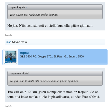
rupsu kirjoitti:
↑
Eno-Lieksa tosi makoisaa enska-baanaa!
No jaa. Niin tasaista että ei siellä kunnolla pääse ajamaan.
5/2/22
niso
tykkää tästä.
rupsu
GLS 3500 FC, G-type 670x BigPipe, -21 Enduro 3500
ruupanen kirjoitti:
↑
No jaa. Niin tasaista että ei siellä kunnolla pääse ajamaan.
Tuo väli on n.120km, joten monipuolista uraa on tarjolla. Se on
totta että koko matka ei ole kuplavolkkaria, ei edes Fiat 600:stä.
6/2/22