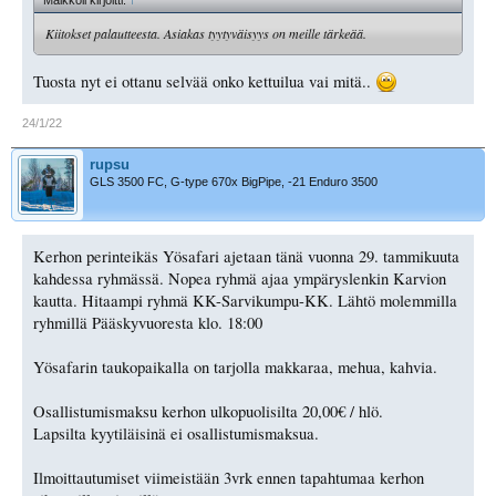
Kiitokset palautteesta. Asiakas tyytyväisyys on meille tärkeää.
Tuosta nyt ei ottanu selvää onko kettuilua vai mitä..
24/1/22
rupsu
GLS 3500 FC, G-type 670x BigPipe, -21 Enduro 3500
Kerhon perinteikäs Yösafari ajetaan tänä vuonna 29. tammikuuta
kahdessa ryhmässä. Nopea ryhmä ajaa ympäryslenkin Karvion
kautta. Hitaampi ryhmä KK-Sarvikumpu-KK. Lähtö molemmilla
ryhmillä Pääskyvuoresta klo. 18:00
Yösafarin taukopaikalla on tarjolla makkaraa, mehua, kahvia.
Osallistumismaksu kerhon ulkopuolisilta 20,00€ / hlö.
Lapsilta kyytiläisinä ei osallistumismaksua.
Ilmoittautumiset viimeistään 3vrk ennen tapahtumaa kerhon