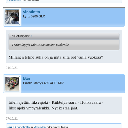
vinotintto
Lynx 5900 GLX
700efi kirjoitti:
↑
Täältä löytyis valmis nostoteline vuokralle.
Millanen teline sulla on ja mitä siitä oot vailla vuokraa?
21/12/21
Bäri
Polaris Matryx 650 XCR 136"
Eilen ajettiin Iiksenjoki - Kiihtelysvaara - Honkavaara -
Iiksenjoki ympyrälenkki. Nyt kestää jäät.
27/12/21
///AJS
,
vinotintto
ja
Vesukka
tykkäävät tästä.