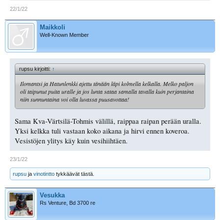
22/1/22
Maikkoli
Well-Known Member
rupsu kirjoitti:
↑
Ilomantsi ja Hatunlenkki ajettu tänään läpi kolmella kelkalla. Melko paljon
oli taipunut puita uralle ja jos lunta sataa samalla tavalla kuin perjantaina
niin sunnuntaina voi olla luvassa puusavottaa!
Sama Kva-Värtsilä-Tohmis välillä, raippaa raipan perään uralla.
Yksi kelkka tuli vastaan koko aikana ja hirvi ennen koveroa.
Vesistöjen ylitys käy kuin vesihiihtäen.
23/1/22
rupsu
ja
vinotintto
tykkäävät tästä.
Vesukka
Rs Venture, Bd 3700 re