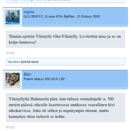
rupsu
GLS 3500 FC, G-type 670x BigPipe, -21 Enduro 3500
Tänään ajettiin Ylämylly-Oku-Ylämylly. Levitettiin uraa ja se on
kelpo kunnossa!
2/1/22
Vesukka
tykkää tästä.
Bäri
Polaris Matryx 650 XCR 136"
Ylämyllyltä Huhmariin päin, kun tullaan voimalinjalle n. 500
metrin päässä oikealle kaartuvassa mutkassa vaarallinen kivi
ulkokurvissa. Joku oli siihen jo napakympin ottanut, mutta
kannattaa ottaa tarkasti se kohta.
4/1/22