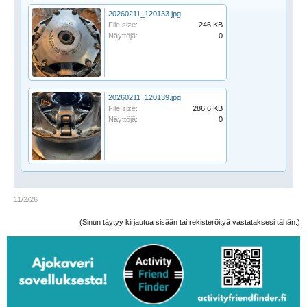
20260211_120133.jpg
File size:
246 KB
Näyttöjä:
0
20260211_120139.jpg
File size:
286.6 KB
Näyttöjä:
0
11/2/26
(Sinun täytyy kirjautua sisään tai rekisteröityä vastataksesi tähän.)