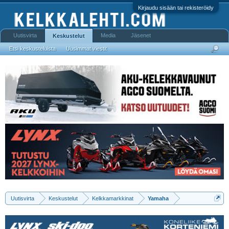
Kirjaudu sisään tai rekisteröidy
Uutisvirta
Media
Jäsenet
Keskustelut
Etsi keskusteluista
Uusimmat viestit
Uutisvirta
Keskustelut
Kelkkamarkkinat
Yamaha