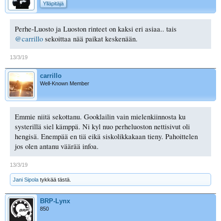
Ylläpitäjä
Perhe-Luosto ja Luoston rinteet on kaksi eri asiaa.. tais
@carrillo
sekoittaa nää paikat keskenään.
13/3/19
carrillo
Well-Known Member
Emmie niitä sekottanu. Gooklailin vain mielenkiinnosta ku
systerillä siel kämppä. Ni kyl nuo perheluoston nettisivut oli
hengisä. Enempää en tiä eikä siskolikkakaan tieny. Pahoittelen
jos olen antanu väärää infoa.
13/3/19
Jani Sipola
tykkää tästä.
BRP-Lynx
850