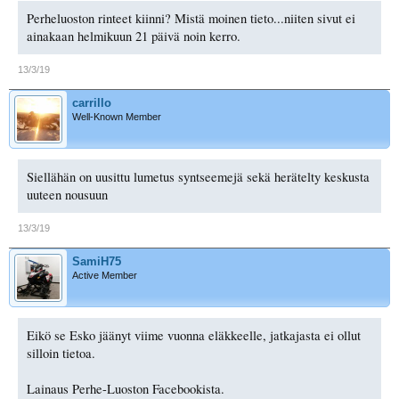
Perheluoston rinteet kiinni? Mistä moinen tieto...niiten sivut ei
ainakaan helmikuun 21 päivä noin kerro.
13/3/19
carrillo
Well-Known Member
Siellähän on uusittu lumetus syntseemejä sekä herätelty keskusta
uuteen nousuun
13/3/19
SamiH75
Active Member
Eikö se Esko jäänyt viime vuonna eläkkeelle, jatkajasta ei ollut
silloin tietoa.
Lainaus Perhe-Luoston Facebookista.