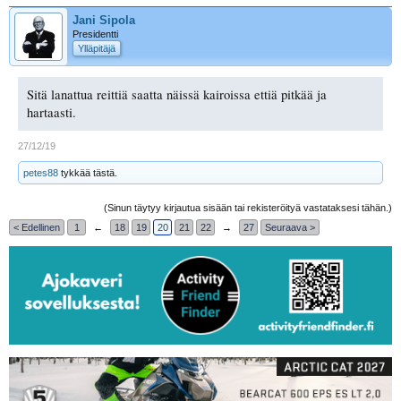
Jani Sipola
Presidentti
Ylläpitäjä
Sitä lanattua reittiä saatta näissä kairoissa ettiä pitkää ja
hartaasti.
27/12/19
petes88
tykkää tästä.
(Sinun täytyy kirjautua sisään tai rekisteröityä vastataksesi tähän.)
< Edellinen
1
←
18
19
20
21
22
→
27
Seuraava >