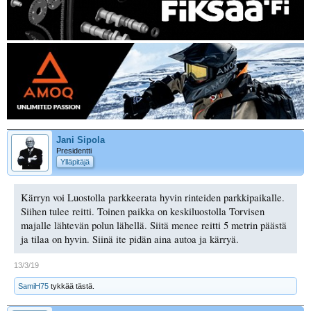
Jani Sipola
Presidentti
Ylläpitäjä
Kärryn voi Luostolla parkkeerata hyvin rinteiden parkkipaikalle.
Siihen tulee reitti. Toinen paikka on keskiluostolla Torvisen
majalle lähtevän polun lähellä. Siitä menee reitti 5 metrin päästä
ja tilaa on hyvin. Siinä ite pidän aina autoa ja kärryä.
13/3/19
SamiH75
tykkää tästä.