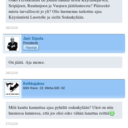
Seipäjoen, Raudanjoen ja Vuojoen jäätilanteesta? Pääseekö
nuista turvallisesti jo yli? Olis huomenna tarkoitus ajaa
Käyrämöstä Luostolle ja sieltä Sodankylään.
26/12/19
Jani Sipola
Presidentti
Ylläpitäjä
On jäätä. Aja menee.
26/12/19
Kelkkajaksu
600r Rave -19. Winha 600 -82
Mitä kautta kannattaa ajaa pyhältä sodankylään? Ukot on niin
huonossa kunnossa, että jos olisi edes vähän lanattua reittiä
27/12/19