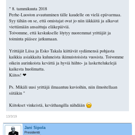
" 8. tammikuuta 2018
Perhe-Luoston avautuminen tälle kaudelle on vielä epävarmaa.
Syy tähän on se, että omistajat ovat jo niin iäkkäitä ja alkavat
viettämään ansaittuja eläkepäiviä.
Toivomme, että keskukselle löytyy nuoremmat yrittäjät ja
toiminta pääsee jatkumaan.
Yrittäjät Liisa ja Esko Takala kiittävät sydämensä pohjasta
kaikkia asiakkaita kuluneista ikimuistoisista vuosista. Toivomme
oikein aurinkoista kevättä ja hyviä hiihto- ja laskettelukelejä
kaikesta huolimatta.
Kiitos! ❤
Ps. Mikäli uusi yrittäjä ilmaantuu kuvioihin, niin ilmoitellaan
siitäkin "
Kiitokset vinkeistä, keväthangilla nähdään
13/3/19
Jani Sipola
Presidentti