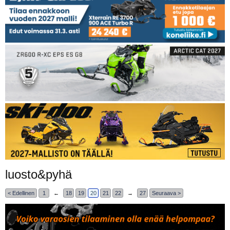
luosto&pyhä
< Edellinen
1
←
18
19
20
21
22
→
27
Seuraava >