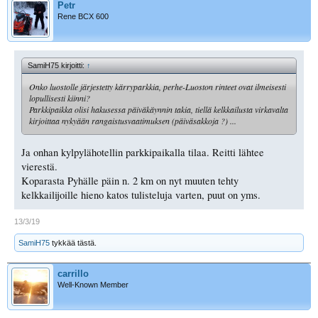
Petr
Rene BCX 600
SamiH75 kirjoitti:
↑
Onko luostolle järjestetty kärryparkkia, perhe-Luoston rinteet ovat ilmeisesti
lopullisesti kiinni?
Parkkipaikka olisi hakusessa päiväkäynnin takia, tiellä kelkkailusta virkavalta
kirjoittaa nykyään rangaistusvaatimuksen (päiväsakkoja ?) ...
Ja onhan kylpylähotellin parkkipaikalla tilaa. Reitti lähtee
vierestä.
Koparasta Pyhälle päin n. 2 km on nyt muuten tehty
kelkkailijoille hieno katos tulisteluja varten, puut on yms.
13/3/19
SamiH75
tykkää tästä.
carrillo
Well-Known Member