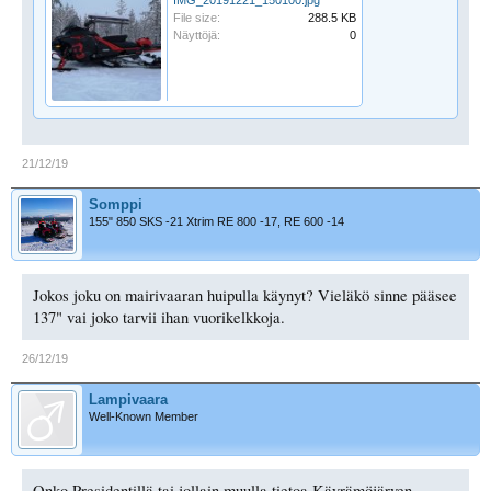
File size:
288.5 KB
Näyttöjä:
0
21/12/19
Somppi
155" 850 SKS -21 Xtrim RE 800 -17, RE 600 -14
Jokos joku on mairivaaran huipulla käynyt? Vieläkö sinne pääsee
137" vai joko tarvii ihan vuorikelkkoja.
26/12/19
Lampivaara
Well-Known Member
Onko Presidentillä tai jollain muulla tietoa Käyrämöjärven,