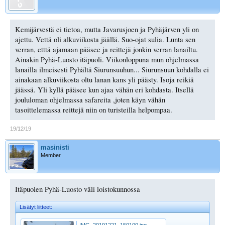
Kemijärvestä ei tietoa, mutta Javarusjoen ja Pyhäjärven yli on
ajettu. Vettä oli alkuviikosta jäällä. Suo-ojat sulia. Lunta sen
verran, etttä ajamaan pääsee ja reittejä jonkin verran lanailtu.
Ainakin Pyhä-Luosto itäpuoli. Viikonloppuna mun ohjelmassa
lanailla ilmeisesti Pyhältä Siurunsuuhun... Siurunsuun kohdalla ei
ainakaan alkuviikosta oltu lanan kans yli päästy. Isoja reikiä
jäässä. Yli kyllä pääsee kun ajaa vähän eri kohdasta. Itsellä
joululoman ohjelmassa safareita ,joten käyn vähän
tasoittelemassa reittejä niin on turisteilla helpompaa.
19/12/19
masinisti
Member
Itäpuolen Pyhä-Luosto väli loistokunnossa
Lisätyt liitteet:
IMG_20191221_150100.jpg