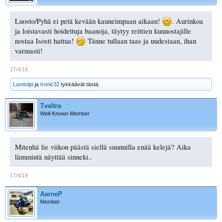
Luosto/Pyhä ei petä kevään kauneimpaan aikaan!
. Aurinkoa
ja loistavasti hoidettuja baanoja, täytyy reittien kunnostajille
nostaa Isosti hattua!
Tänne tullaan taas ja uudestaan, ihan
varmasti!
17/4/19
Lumisiipi
ja
Ironic32
tykkäävät tästä.
Tvaltra
Well-Known Member
Mitenhä lie viikon päästä siellä suunnilla enää kelejä? Aika
lämmintä näyttää sinneki..
17/4/19
AarneP
Member