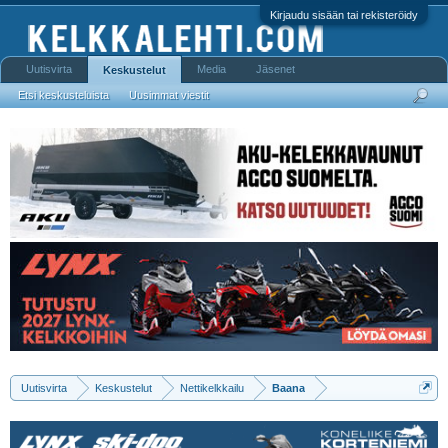
Kirjaudu sisään tai rekisteröidy
Uutisvirta
Media
Jäsenet
Keskustelut
Etsi keskusteluista
Uusimmat viestit
Uutisvirta
Keskustelut
Nettikelkkailu
Baana