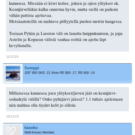
kunnossa. Missään ei kivet kolise, jokien ja ojien ylitykset ok.
Kemijärveltäkin kulku onnistuu hyvin, mutta siellä on paikoin
vähän pattista ajettavaa.
Metsäautoteillä on mahtava pöllyytellä puolen metrin hangessa.
Tosiaan Pyhän ja Luoston väli on lanattu huippukuntoon, ja jopa
Astelin ja Koparan välistä vanhaa reittiä on ajettu läpi
kevytlanalla.
11/12/19
Somppi
155" 850 SKS -21 Xtrim RE 800 -17, RE 600 -14
Millaisessa kunnossa joen ylitykset/järven jäät on kemijärvi-
sodankylä välillä? Onko pyhäjärvi jäässä? 1.1 tultais ajelemaan
niin mahtaa olla täydet kelit jo silloin.
19/12/19
kasoku
Well-Known Member