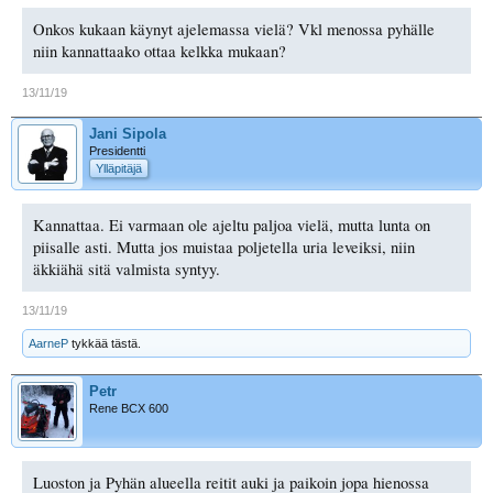
Onkos kukaan käynyt ajelemassa vielä? Vkl menossa pyhälle
niin kannattaako ottaa kelkka mukaan?
13/11/19
Jani Sipola
Presidentti
Ylläpitäjä
Kannattaa. Ei varmaan ole ajeltu paljoa vielä, mutta lunta on
piisalle asti. Mutta jos muistaa poljetella uria leveiksi, niin
äkkiähä sitä valmista syntyy.
13/11/19
AarneP
tykkää tästä.
Petr
Rene BCX 600
Luoston ja Pyhän alueella reitit auki ja paikoin jopa hienossa