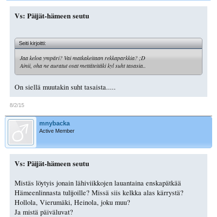
Vs: Päijät-hämeen seutu
Seiti kirjoitti:
Jaa keloa ympäri? Vai matkakeitaan rekkaparkkia? ;D
Ainii, oha ne auratut osat mettäteitäki kyl suht tasasia..
On siellä muutakin suht tasaista.....
8/2/15
mnybacka
Active Member
Vs: Päijät-hämeen seutu
Mistäs löytyis jonain lähiviikkojen lauantaina enskapätkää
Hämeenlinnasta tulijoille? Missä siis kelkka alas kärrystä?
Hollola, Vierumäki, Heinola, joku muu?
Ja mistä päiväluvat?