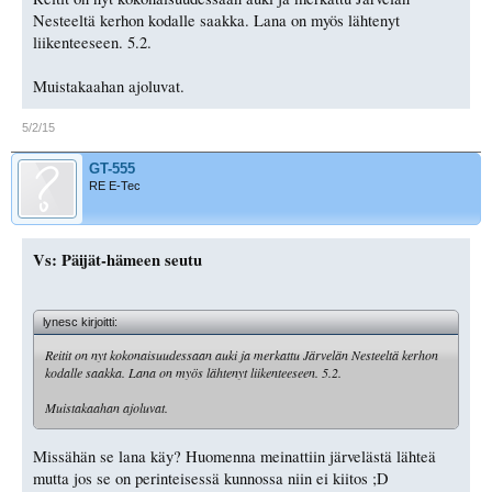
Nesteeltä kerhon kodalle saakka. Lana on myös lähtenyt
liikenteeseen. 5.2.
Muistakaahan ajoluvat.
5/2/15
GT-555
RE E-Tec
Vs: Päijät-hämeen seutu
lynesc kirjoitti:
Reitit on nyt kokonaisuudessaan auki ja merkattu Järvelän Nesteeltä kerhon
kodalle saakka. Lana on myös lähtenyt liikenteeseen. 5.2.
Muistakaahan ajoluvat.
Missähän se lana käy? Huomenna meinattiin järvelästä lähteä
mutta jos se on perinteisessä kunnossa niin ei kiitos ;D