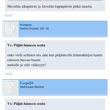
Messilän alkupäästä ja Järvelän loppupäästä pätkä lanattu.
6/2/15
maapas
Skidoo Freeride 146 -16
Vs: Päijät-hämeen seutu
onko vielä sellanen ura auki kun päijänteeltä lehmonkärjen kautta
entiseen hussan baarin
nurkalle ja siitä vääksyyn?
7/2/15
Coupe54
Well-Known Member
Vs: Päijät-hämeen seutu