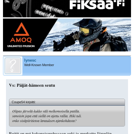
lynesc
Well-Known Member
Vs: Päijät-hämeen seutu
Coupe54 kirjoitti:
Olipas järvelä-kukko väli melkomoisella patilla.
sanoisin jopa että siellä on ajettu rallia. Hiki tuli.
onko sisäpiiritietoa lanauksen ajankohdasta?
Reitit on nyt kokonaisuudessaan auki ja merkattu Järvelän