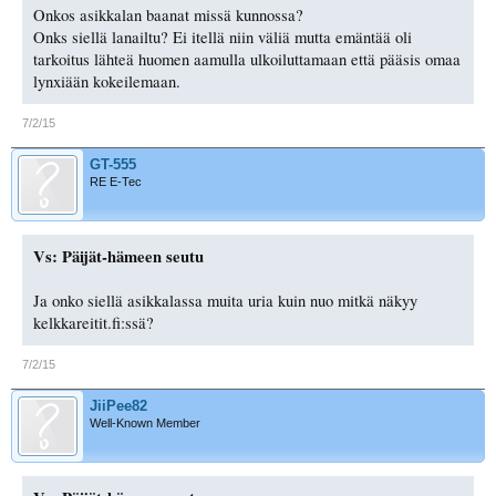
Onkos asikkalan baanat missä kunnossa?
Onks siellä lanailtu? Ei itellä niin väliä mutta emäntää oli
tarkoitus lähteä huomen aamulla ulkoiluttamaan että pääsis omaa
lynxiään kokeilemaan.
7/2/15
GT-555
RE E-Tec
Vs: Päijät-hämeen seutu
Ja onko siellä asikkalassa muita uria kuin nuo mitkä näkyy
kelkkareitit.fi:ssä?
7/2/15
JiiPee82
Well-Known Member