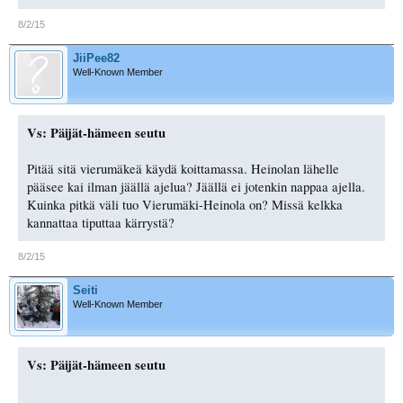
8/2/15
JiiPee82
Well-Known Member
Vs: Päijät-hämeen seutu
Pitää sitä vierumäkeä käydä koittamassa. Heinolan lähelle
pääsee kai ilman jäällä ajelua? Jäällä ei jotenkin nappaa ajella.
Kuinka pitkä väli tuo Vierumäki-Heinola on? Missä kelkka
kannattaa tiputtaa kärrystä?
8/2/15
Seiti
Well-Known Member
Vs: Päijät-hämeen seutu