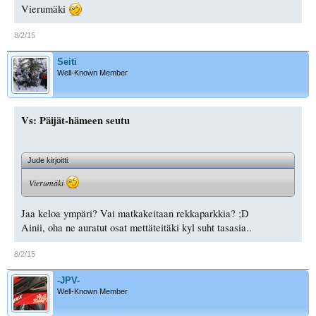
Vierumäki
8/2/15
Seiti
Well-Known Member
Vs: Päijät-hämeen seutu
Jude kirjoitti:
Vierumäki
Jaa keloa ympäri? Vai matkakeitaan rekkaparkkia? ;D
Ainii, oha ne auratut osat mettäteitäki kyl suht tasasia..
8/2/15
-JPV-
Well-Known Member