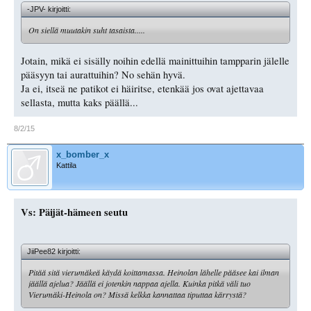
-JPV- kirjoitti:
On siellä muutakin suht tasaista.....
Jotain, mikä ei sisälly noihin edellä mainittuihin tampparin jälelle
pääsyyn tai aurattuihin? No sehän hyvä.
Ja ei, itseä ne patikot ei häiritse, etenkää jos ovat ajettavaa
sellasta, mutta kaks päällä...
8/2/15
x_bomber_x
Kattila
Vs: Päijät-hämeen seutu
JiiPee82 kirjoitti:
Pitää sitä vierumäkeä käydä koittamassa. Heinolan lähelle pääsee kai ilman
jäällä ajelua? Jäällä ei jotenkin nappaa ajella. Kuinka pitkä väli tuo
Vierumäki-Heinola on? Missä kelkka kannattaa tiputtaa kärrystä?