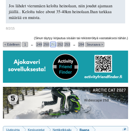
Jos lähdet vierumäen kelolta heinolaan, niin joudut ajamaan
jäällä.. Kelolta tulee about 35-40km heinolaan.Ihan tarkkaa
määrää en muista.
8/2/15
(Sinun täytyy kirjautua sisään tai rekisteröityä vastataksesi tähän.)
< Edellinen
1
←
249
250
251
252
253
→
284
Seuraava >
Uutisvirta
Keskustelut
Nettikelkkailu
Baana