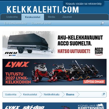
Kirjaudu sisään tai rekisteröidy
Uutisvirta
Media
Jäsenet
Keskustelut
Etsi keskusteluista
Uusimmat viestit
Uutisvirta
Keskustelut
Nettikelkkailu
Baana