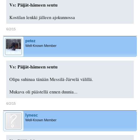
Vs: Päijät-hämeen seutu
Kostilan lenkki jälleen ajokunnossa
6/2/15
petez
Well-Known Member
Vs: Päijät-hämeen seutu
Olipa suhinaa tänään Messilä-Järvelä välillä.
Mukava oli päästellä ennen duunia...
6/2/15
lynesc
Well-Known Member