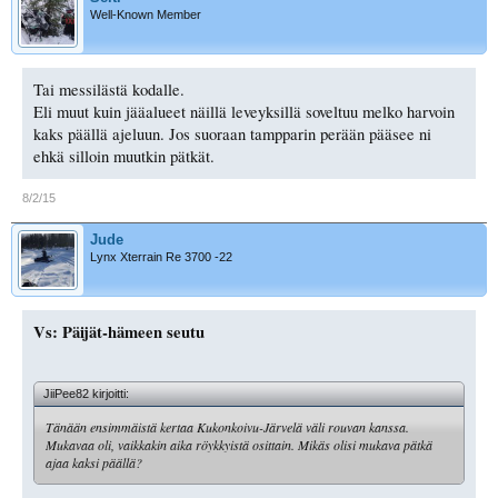
Well-Known Member
Tai messilästä kodalle.
Eli muut kuin jääalueet näillä leveyksillä soveltuu melko harvoin
kaks päällä ajeluun. Jos suoraan tampparin perään pääsee ni
ehkä silloin muutkin pätkät.
8/2/15
Jude
Lynx Xterrain Re 3700 -22
Vs: Päijät-hämeen seutu
JiiPee82 kirjoitti:
Tänään ensimmäistä kertaa Kukonkoivu-Järvelä väli rouvan kanssa.
Mukavaa oli, vaikkakin aika röykkyistä osittain. Mikäs olisi mukava pätkä
ajaa kaksi päällä?