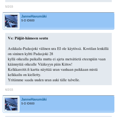
5/2/15
JanneHavumäki
S-D ID600
Vs: Päijät-hämeen seutu
Asikkala-Padasjoki välinen ura EI ole käytössä. Kostilan lenkillä
on sininen kyltti Padasjoki 28
kyllä oikealla paikalla mutta ei ajeta metsätietä eteenpäin vaan
käännytää oikealle Vääksyyn päin Kiitos!
Kelkkareitit.fi kartta näyttää uran vanhaan paikkaan mistä
kelkkailu on kielletty.
Yritämme saada uuden uran auki tälle talvelle.
6/2/15
JanneHavumäki
S-D ID600