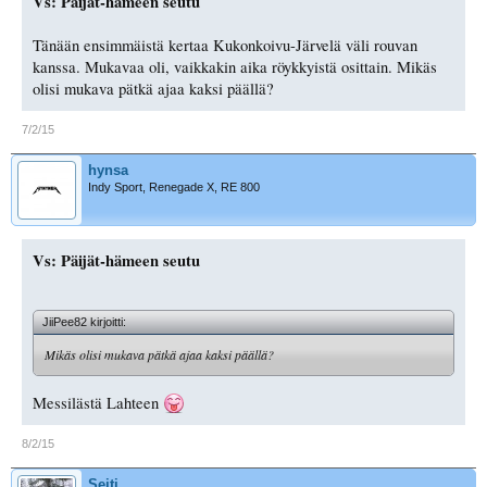
Vs: Päijät-hämeen seutu
Tänään ensimmäistä kertaa Kukonkoivu-Järvelä väli rouvan
kanssa. Mukavaa oli, vaikkakin aika röykkyistä osittain. Mikäs
olisi mukava pätkä ajaa kaksi päällä?
7/2/15
hynsa
Indy Sport, Renegade X, RE 800
Vs: Päijät-hämeen seutu
JiiPee82 kirjoitti:
Mikäs olisi mukava pätkä ajaa kaksi päällä?
Messilästä Lahteen
8/2/15
Seiti