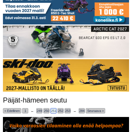
Päijät-hämeen seutu
< Edellinen
1
←
249
250
251
252
253
→
284
Seuraava >