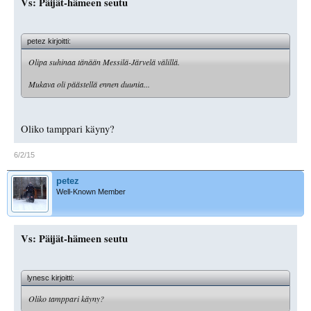
Vs: Päijät-hämeen seutu
petez kirjoitti:
Olipa suhinaa tänään Messilä-Järvelä välillä.
Mukava oli päästellä ennen duunia...
Oliko tamppari käyny?
6/2/15
petez
Well-Known Member
Vs: Päijät-hämeen seutu
lynesc kirjoitti:
Oliko tamppari käyny?