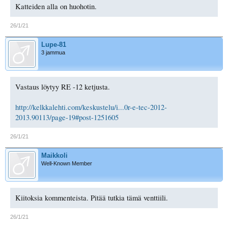
Katteiden alla on huohotin.
26/1/21
Lupe-81
3 jammua
Vastaus löytyy RE -12 ketjusta.
http://kelkkalehti.com/keskustelu/i...0r-e-tec-2012-
2013.90113/page-19#post-1251605
26/1/21
Maikkoli
Well-Known Member
Kiitoksia kommenteista. Pitää tutkia tämä venttiili.
26/1/21