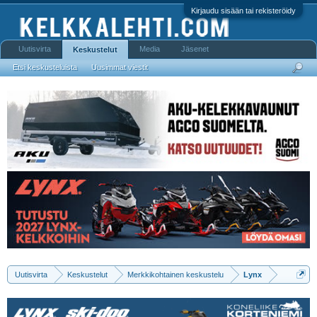
Kirjaudu sisään tai rekisteröidy
Uutisvirta
Media
Jäsenet
Keskustelut
Etsi keskusteluista
Uusimmat viestit
Uutisvirta
Keskustelut
Merkkikohtainen keskustelu
Lynx