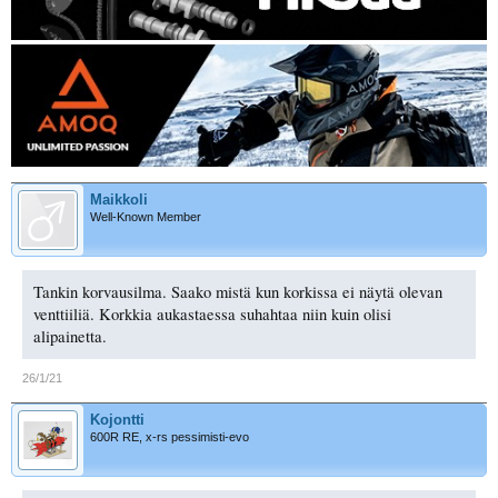
Maikkoli
Well-Known Member
Tankin korvausilma. Saako mistä kun korkissa ei näytä olevan
venttiiliä. Korkkia aukastaessa suhahtaa niin kuin olisi
alipainetta.
26/1/21
Kojontti
600R RE, x-rs pessimisti-evo