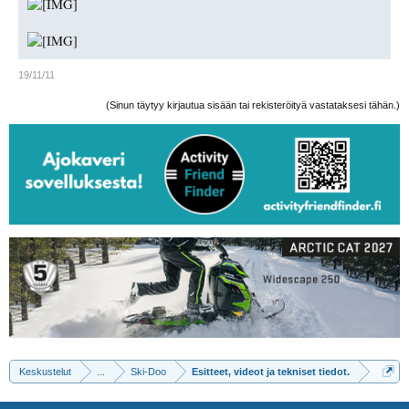
19/11/11
(Sinun täytyy kirjautua sisään tai rekisteröityä vastataksesi tähän.)
Keskustelut
...
Ski-Doo
Esitteet, videot ja tekniset tiedot.