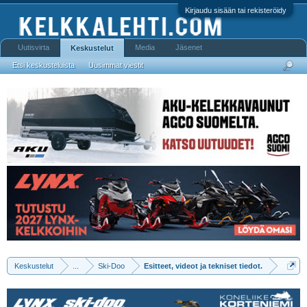
Kirjaudu sisään tai rekisteröidy
Uutisvirta
Media
Jäsenet
Keskustelut
Etsi keskusteluista
Uusimmat viestit
Keskustelut
...
Ski-Doo
Esitteet, videot ja tekniset tiedot.