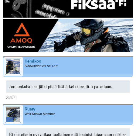
Hemikoo
Sidewinder xtx se 137"
Joo jonkuhan se jälki pitää lisätä kelkkareitit.fi palveluun.
23/1/21
Rusty
Well-Known Member
Ei ole oikein nykyaikaa tuollainen että joutuisi lataamaan pdf/jpg