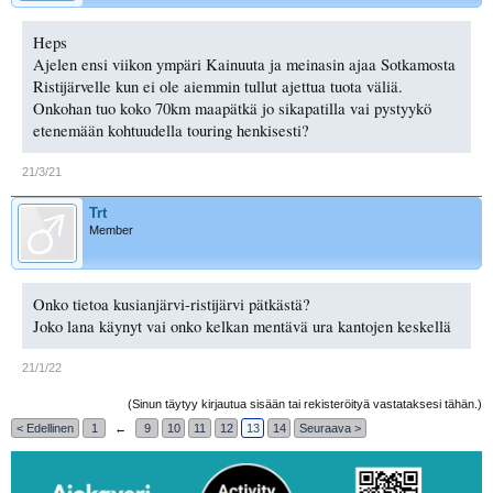
Heps
Ajelen ensi viikon ympäri Kainuuta ja meinasin ajaa Sotkamosta
Ristijärvelle kun ei ole aiemmin tullut ajettua tuota väliä.
Onkohan tuo koko 70km maapätkä jo sikapatilla vai pystyykö
etenemään kohtuudella touring henkisesti?
21/3/21
Trt
Member
Onko tietoa kusianjärvi-ristijärvi pätkästä?
Joko lana käynyt vai onko kelkan mentävä ura kantojen keskellä
21/1/22
(Sinun täytyy kirjautua sisään tai rekisteröityä vastataksesi tähän.)
< Edellinen
1
←
9
10
11
12
13
14
Seuraava >