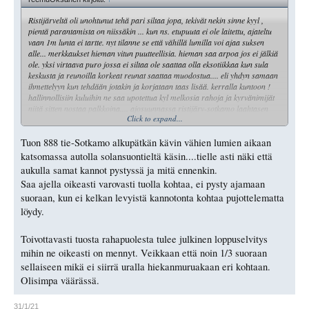
Ristijärveltä oli unohtunut tehä pari siltaa jopa, tekivät nekin sinne kyyl ,
pientä parantamista on niissäkin ... kun ns. etupuuta ei ole laitettu, ajateltu
vaan 1m lunta ei tartte. nyt tilanne se että vähillä lumilla voi ajaa suksen
alle... merkkaukset hieman vitun puutteellisia. hieman saa arpoa jos ei jälkiä
ole. yksi virtaava puro jossa ei siltaa ole saattaa olla eksotiikkaa kun sula
keskusta ja reunoilla korkeat reunat saattaa muodostua.... eli yhdyn samaan
ihmettelyyn kun tehdään jotakin ja korjataan taas lisää. kerralla kuntoon !
hallinnollisiin kuluihin ne saa upotettua kyl melkosia rahoja ja kyrvänimijät
niitä sitten nostaa palkkoina.... ajosuunnassa ristijärv-sotkamo laahtasen
Click to expand...
jälkeen 888 tien ylityksen jälkeen ihan paskaa pohjaa. vahvaa keppiä
pystyssä ja jopa 15cm kantoja reitillä- pitäisi koneella käydä-
hankkeen piti väliraportti tehä vuodenvaiheen jälkeen. no eio näkynyt.
Tuon 888 tie-Sotkamo alkupätkän kävin vähien lumien aikaan
katsomassa autolla solansuontieltä käsin....tielle asti näki että
aukulla samat kannot pystyssä ja mitä ennenkin.
Saa ajella oikeasti varovasti tuolla kohtaa, ei pysty ajamaan
suoraan, kun ei kelkan levyistä kannotonta kohtaa pujottelematta
löydy.
Toivottavasti tuosta rahapuolesta tulee julkinen loppuselvitys
mihin ne oikeasti on mennyt. Veikkaan että noin 1/3 suoraan
sellaiseen mikä ei siirrä uralla hiekanmuruakaan eri kohtaan.
Olisimpa väärässä.
31/1/21