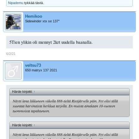
Nipademu
tykkää tästä.
Hemikoo
Sidewinder xtx se 137"
5Tien ylikin oli mennyt 2krt uudella baanalla.
6/2/21
veltsu73
650 matryx 137 2021
Härde kirjoitti:
↑
Näytti lana liikkuneen viikolla 888-tieltä Ristijärvelle päin. Nyt olisi tällä
suuntaa harvinaista herkkua tarjolla. En muista ainakaan 10-vuoteen
tuommoista tapahtuneen.
Härde kirjoitti:
↑
Näytti lana liikkuneen viikolla 888-tieltä Ristijärvelle päin. Nyt olisi tällä