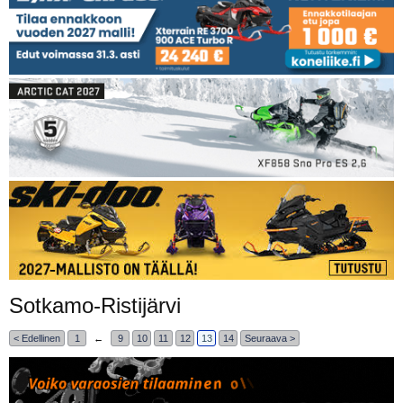
Sotkamo-Ristijärvi
< Edellinen
1
←
9
10
11
12
13
14
Seuraava >