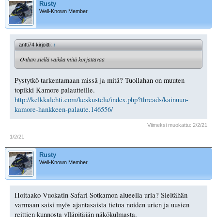
Rusty
Well-Known Member
antti74 kirjoitti:
↑
Onhan siellä vaikka mitä korjattavaa
Pystytkö tarkentamaan missä ja mitä? Tuollahan on muuten
topikki Kamore palautteille.
http://kelkkalehti.com/keskustelu/index.php?threads/kainuun-
kamore-hankkeen-palaute.146556/
Viimeksi muokattu:
2/2/21
1/2/21
Rusty
Well-Known Member
Hoitaako Vuokatin Safari Sotkamon alueella uria? Sieltähän
varmaan saisi myös ajantasaista tietoa noiden urien ja uusien
reittien kunnosta ylläpitäjän näkökulmasta.