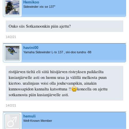
Hemikoo
Sidewinder xtx se 137"
Onko siis Sotkamoonkin päin ajettu?
14/2/21
havini00
Yamaha Sidewinder L-tx 137 , ski-doo tundra -88
ristijärven tieltä eli siitä hiisijärven risteyksen paikkeilta
kusianjärvelle asti on luomu uraa ja välillä melkosta puun
kiertoo. uralinjaus voisi olla jouhevampikin, ainakin
kunnossapidon kannalta katsottuna !!
koneella on ajettu
sotkamosta päin kusianjärvelle asti.
14/2/21
hemuli
Well-Known Member