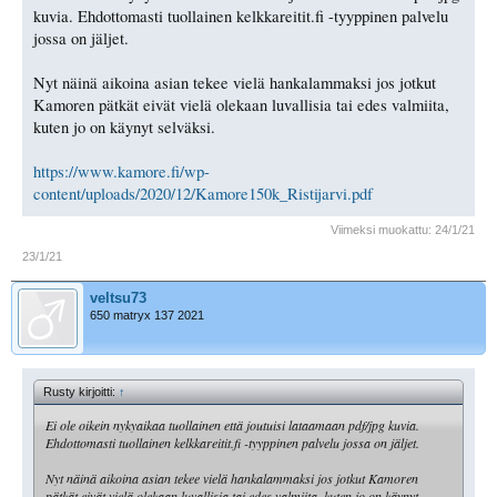
kuvia. Ehdottomasti tuollainen kelkkareitit.fi -tyyppinen palvelu
jossa on jäljet.
Nyt näinä aikoina asian tekee vielä hankalammaksi jos jotkut
Kamoren pätkät eivät vielä olekaan luvallisia tai edes valmiita,
kuten jo on käynyt selväksi.
https://www.kamore.fi/wp-
content/uploads/2020/12/Kamore150k_Ristijarvi.pdf
Viimeksi muokattu:
24/1/21
23/1/21
veltsu73
650 matryx 137 2021
Rusty kirjoitti:
↑
Ei ole oikein nykyaikaa tuollainen että joutuisi lataamaan pdf/jpg kuvia.
Ehdottomasti tuollainen kelkkareitit.fi -tyyppinen palvelu jossa on jäljet.
Nyt näinä aikoina asian tekee vielä hankalammaksi jos jotkut Kamoren
pätkät eivät vielä olekaan luvallisia tai edes valmiita, kuten jo on käynyt