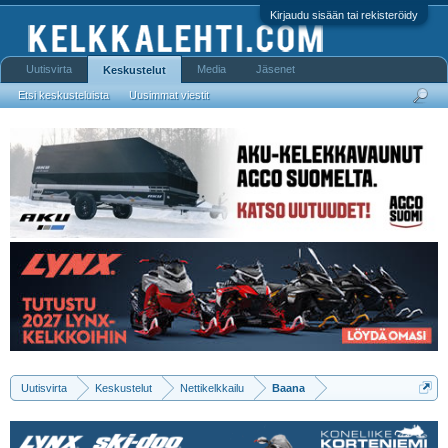
Kirjaudu sisään tai rekisteröidy
Uutisvirta
Media
Jäsenet
Keskustelut
Etsi keskusteluista
Uusimmat viestit
Uutisvirta
Keskustelut
Nettikelkkailu
Baana