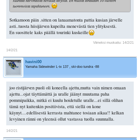
suuntaa harvinaista herkkua tarjolla. En muista ainakaan 10-vuoteen
tuommoista tapahtuneen.
Sotkamoon päin .sitten on lanaamatonta pattia kusian järvelle
asti..tuosta hiisijärven kupeilta menevästä tien ylityksestä.
En suosittele kaks päällä tourinki kuskeille
Viimeksi muokattu:
14/2/21
14/2/21
havini00
Yamaha Sidewinder L-tx 137 , ski-doo tundra -88
joo ristijärven puoli oli koneella ajettu,mutta vain nimen omaan
ajettu...ojat täyttämättä ja uralle jäänyt muutama paha
pommipaikka, mitkä ei kuulu hoidetulle uralle...ei sillä olihan
tämä nyt kuitenkin positiivista, että siellä on kone
käynyt....edellisestä kerrasta mahtanee tosiaan aikaa!! kelkan
levyinen ränni on yleensä ollut vastassa tuolla suunnalla.
14/2/21