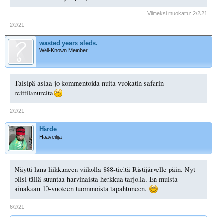
Viimeksi muokattu:
2/2/21
2/2/21
wasted years sleds.
Well-Known Member
Taisipä asiaa jo kommentoida nuita vuokatin safarin
reittilanureita
2/2/21
Härde
Haaveilija
Näytti lana liikkuneen viikolla 888-tieltä Ristijärvelle päin. Nyt
olisi tällä suuntaa harvinaista herkkua tarjolla. En muista
ainakaan 10-vuoteen tuommoista tapahtuneen.
6/2/21