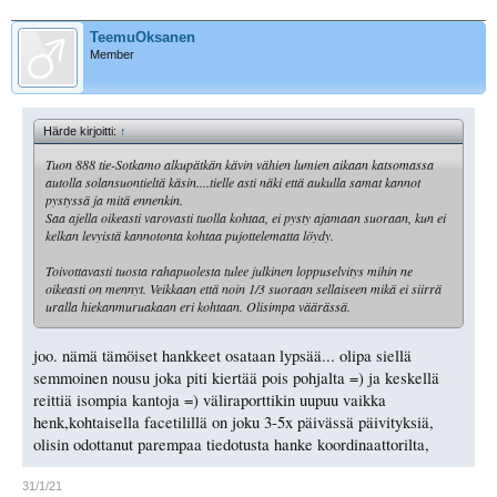
TeemuOksanen
Member
Härde kirjoitti:
↑
Tuon 888 tie-Sotkamo alkupätkän kävin vähien lumien aikaan katsomassa
autolla solansuontieltä käsin....tielle asti näki että aukulla samat kannot
pystyssä ja mitä ennenkin.
Saa ajella oikeasti varovasti tuolla kohtaa, ei pysty ajamaan suoraan, kun ei
kelkan levyistä kannotonta kohtaa pujottelematta löydy.
Toivottavasti tuosta rahapuolesta tulee julkinen loppuselvitys mihin ne
oikeasti on mennyt. Veikkaan että noin 1/3 suoraan sellaiseen mikä ei siirrä
uralla hiekanmuruakaan eri kohtaan. Olisimpa väärässä.
joo. nämä tämöiset hankkeet osataan lypsää... olipa siellä
semmoinen nousu joka piti kiertää pois pohjalta =) ja keskellä
reittiä isompia kantoja =) väliraporttikin uupuu vaikka
henk,kohtaisella facetilillä on joku 3-5x päivässä päivityksiä,
olisin odottanut parempaa tiedotusta hanke koordinaattorilta,
31/1/21