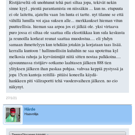
Ristijärveltä oli unohtunut tehä pari siltaa jopa, tekivät nekin
sinne kyyl , pientä parantamista on niissäkin ... kun ns. etupuuta
ei ole laitettu, ajateltu vaan 1m lunta ei tartte. nyt tilanne se että
vähillä lumilla voi ajaa suksen alle... merkkaukset hieman vitun
puutteellisia. hieman saa arpoa jos ei jälkiä ole. yksi virtaava
puro jossa ei siltaa ole saattaa olla eksotiikkaa kun sula keskusta
ja reunoilla korkeat reunat saattaa muodostua.... eli yhdyn
samaan ihmettelyyn kun tehdään jotakin ja korjataan taas lisää.
kerralla kuntoon ! hallinnollisiin kuluihin ne saa upotettua kyl
melkosia rahoja ja kyrvänimijät niitä sitten nostaa palkkoina....
ajosuunnassa ristijärv-sotkamo laahtasen jälkeen 888 tien
ylityksen jälkeen ihan paskaa pohjaa. vahvaa keppiä pystyssä ja
jopa 15cm kantoja reitillä- pitäisi koneella käydä-
hankkeen piti väliraportti tehä vuodenvaiheen jälkeen. no eio
näkynyt.
27/1/21
Härde
Haaveilija
TeemuOksanen kirjoitti:
↑