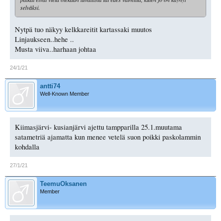
selväksi.
Nytpä tuo näkyy kelkkareitit kartassaki muutos
Linjaukseen..hehe ..
Musta viiva..harhaan johtaa
24/1/21
antti74
Well-Known Member
Kiimasjärvi- kusianjärvi ajettu tampparilla 25.1.muutama
satametriä ajamatta kun menee vetelä suon poikki paskolammin
kohdalla
27/1/21
TeemuOksanen
Member