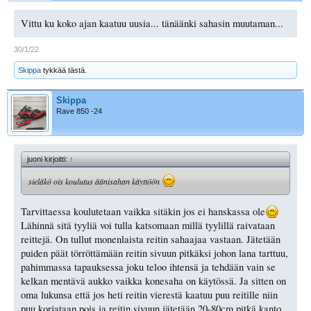
Vittu ku koko ajan kaatuu uusia... tänäänki sahasin muutaman...
30/1/22
Skippa
tykkää tästä.
Skippa
Rave 850 -24
juoni kirjoitti:
↑
sieläkö ois koulutus äänisahan käyttöön
Tarvittaessa koulutetaan vaikka sitäkin jos ei hanskassa ole
Lähinnä sitä tyyliä voi tulla katsomaan millä tyylillä raivataan
reittejä. On tullut monenlaista reitin sahaajaa vastaan. Jätetään
puiden päät törröttämään reitin sivuun pitkäksi johon lana tarttuu,
pahimmassa tapauksessa joku teloo ihtensä ja tehdään vain se
kelkan mentävä aukko vaikka konesaha on käytössä. Ja sitten on
oma lukunsa että jos heti reitin vierestä kaatuu puu reitille niin
puu korjataan pois ja reitin sivuun jätetään 20-80cm pitkä kanto