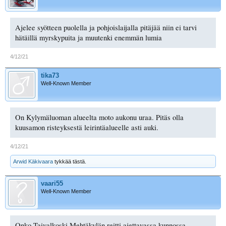
Ajelee syötteen puolella ja pohjoislaijalla pitäjää niin ei tarvi
hätäillä myrskypuita ja muutenki enemmän lumia
4/12/21
tika73
Well-Known Member
On Kylymäluoman alueelta moto aukonu uraa. Pitäs olla
kuusamon risteyksestä leirintäalueelle asti auki.
4/12/21
Arwid Käkivaara
tykkää tästä.
vaari55
Well-Known Member
Onko Taivalkoski Mehtäkylän reitti ajettavassa kunnossa.