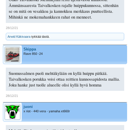
Ämmänsaaresta Taivalkosken rajalle huippukunnossa, sittenhän
se on mitä on vesakkoa ja kannokkoa merkkaus puutteellista.
Mihinkä ne mokemahankkeen rahat on menneet.
28/12/21
Arwid Käkivaara
tykkää tästä.
Skippa
Rave 850 -24
Suomussalmen puoli mehtäkylään on kyllä huippu pätkää.
Taivalkosken porukka voisi ottaa reittien kunnossapidosta mallia.
Joku hanke just tuolle alueelle olisi kyllä hyvä homma
28/12/21
juoni
x riot - 440 vera - yamaha xt660r