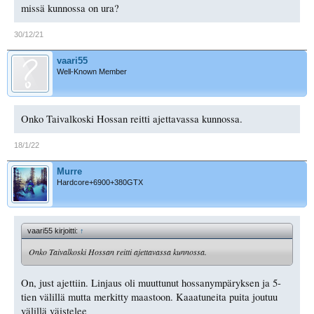
missä kunnossa on ura?
30/12/21
vaari55
Well-Known Member
Onko Taivalkoski Hossan reitti ajettavassa kunnossa.
18/1/22
Murre
Hardcore+6900+380GTX
vaari55 kirjoitti:
↑
Onko Taivalkoski Hossan reitti ajettavassa kunnossa.
On, just ajettiin. Linjaus oli muuttunut hossanympäryksen ja 5-
tien välillä mutta merkitty maastoon. Kaaatuneita puita joutuu
välillä väistelee