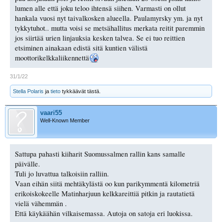
lumen alle että joku teloo ihtensä siihen. Varmasti on ollut
hankala vuosi nyt taivalkosken alueella. Paulamyrsky ym. ja nyt
tykkytuhot.. mutta voisi se metsähallitus merkata reitit paremmin
jos siirtää urien linjauksia kesken talvea. Se ei tuo reittien
etsiminen ainakaan edistä sitä kuntien välistä
moottorikelkkaliikennettä
31/1/22
Stella Polaris
ja
tieto
tykkäävät tästä.
vaari55
Well-Known Member
Sattupa pahasti kiiharit Suomussalmen rallin kans samalle
päivälle.
Tuli jo luvattua talkoisiin ralliin.
Vaan eihän siitä mehtäkylästä oo kun parikymmentä kilometriä
erikoiskokeelle Matinharjuun kelkkareittiä pitkin ja rautatietä
vielä vähemmän .
Että käykäähän vilkaisemassa. Autoja on satoja eri luokissa.