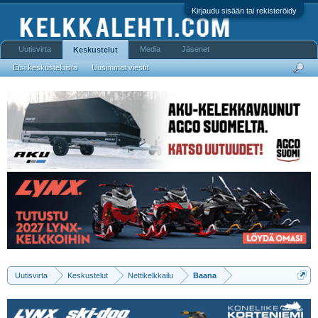
Kirjaudu sisään tai rekisteröidy
Uutisvirta
Media
Jäsenet
Keskustelut
Etsi keskusteluista
Uusimmat viestit
Uutisvirta
Keskustelut
Nettikelkkailu
Baana