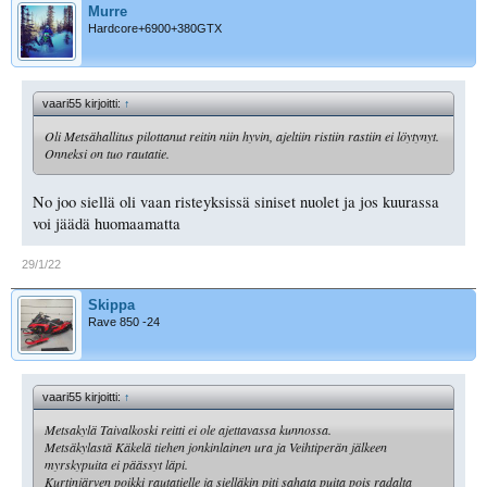
Murre
Hardcore+6900+380GTX
vaari55 kirjoitti:
↑
Oli Metsähallitus pilottanut reitin niin hyvin, ajeltiin ristiin rastiin ei löytynyt.
Onneksi on tuo rautatie.
No joo siellä oli vaan risteyksissä siniset nuolet ja jos kuurassa
voi jäädä huomaamatta
29/1/22
Skippa
Rave 850 -24
vaari55 kirjoitti:
↑
Metsakylä Taivalkoski reitti ei ole ajettavassa kunnossa.
Metsäkylastä Käkelä tiehen jonkinlainen ura ja Veihtiperän jälkeen
myrskypuita ei päässyt läpi.
Kurtinjärven poikki rautatielle ja sielläkin piti sahata puita pois radalta