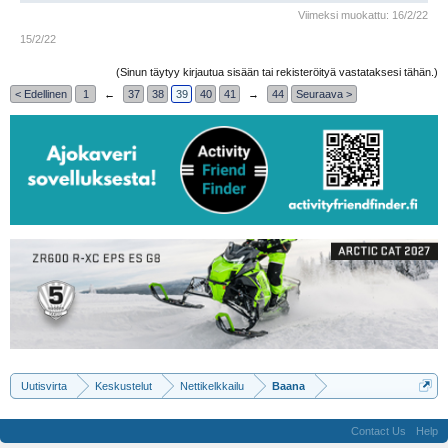
Viimeksi muokattu:
16/2/22
15/2/22
(Sinun täytyy kirjautua sisään tai rekisteröityä vastataksesi tähän.)
< Edellinen
1
←
37
38
39
40
41
→
44
Seuraava >
Uutisvirta
Keskustelut
Nettikelkkailu
Baana
Contact Us
Help