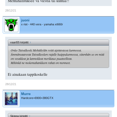
Mehtähallituksee va viestiä tai kuntaa!!
28/12/21
juoni
x riot - 440 vera - yamaha xt660r
vaari55 kirjoitti:
↑
Onko Taivalkoski Mehtäkylän reitti ajettavassa kunnossa.
Ämmänsaaresta Taivalkosken rajalle huippukunnossa, sittenhän se on mitä
on vesakkoa ja kannokkoa merkkaus puutteellista.
Mihinkä ne mokemahankkeen rahat on menneet.
Ei ainakaan tappikoskelle
28/12/21
Murre
Hardcore+6900+380GTX
Skippa kirjoitti:
↑