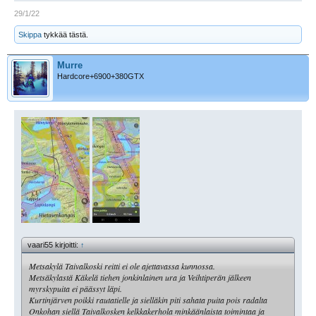
29/1/22
Skippa
tykkää tästä.
Murre
Hardcore+6900+380GTX
vaari55 kirjoitti:
↑
Metsakylä Taivalkoski reitti ei ole ajettavassa kunnossa.
Metsäkylastä Käkelä tiehen jonkinlainen ura ja Veihtiperän jälkeen
myrskypuita ei päässyt läpi.
Kurtinjärven poikki rautatielle ja sielläkin piti sahata puita pois radalta
Onkohan siellä Taivalkosken kelkkakerhola minkäänlaista toimintaa ja