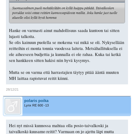
Suomussalmen puoli mehtäkylään on kyllä huippu pätkää. Taivalkosken
porukka voisi ottaa reittien kunnossapidosta mallia. Joku hanke just tuolle
alueelle olisi kyllä hyvä homma
Hanke on varmasti ainut mahdollisuus saada kuntoon tai sitten
lujasti talkoita.
Se olis kainuun puolella se mokema vai mikä se oli. Nykysellään
reitteihin ei monta tonnia vuodessa laiteta. Metsähallituksella ei
ole aiheeseen budjettia ja kunnalla ei ole rahaa. Kuka tai ketkä
sen hankkeen sitten hakisi niin hyvä kysymys.
Mutta se on varma että harrastajien täytyy pitää ääntä muuten
MH laittaa rapistuvat reitit kiinni.
28/12/21
polaris poika
Lynx RE 600 -13
Hei nyt missä kunnossa mahtaa olla posio-taivalkoski ja
taivalkoski-kuusamo reitit? Varmaan on jo ajettu läpi mutta