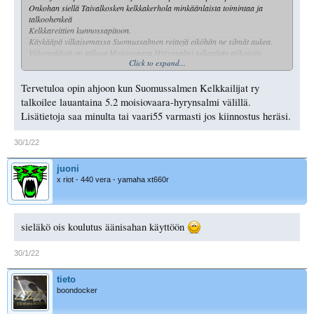
Onkohan siellä Taivalkosken kelkkakerhola minkäänlaista toimintaa ja
talkoohenkeä
Kelkkareittien kunnossapitoon.
Käykääpä vilkaisemassa Suomussalmen reittejä eiköhän ne silmät aukea.
Viikonpäästä on talkoot Moisiovaara Hyrynsalmi tulkaahan talkoisiin.
Click to expand...
Oppia ikä kaikki niinkuin ennen sanoivat.
Tervetuloa opin ahjoon kun Suomussalmen Kelkkailijat ry
talkoilee lauantaina 5.2 moisiovaara-hyrynsalmi välillä.
Lisätietoja saa minulta tai vaari55 varmasti jos kiinnostus heräsi.
30/1/22
juoni
x riot - 440 vera - yamaha xt660r
sieläkö ois koulutus äänisahan käyttöön
30/1/22
tieto
boondocker