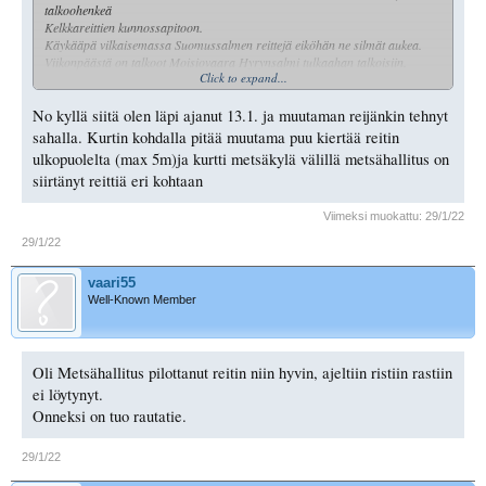
talkoohenkeä
Kelkkareittien kunnossapitoon.
Käykääpä vilkaisemassa Suomussalmen reittejä eiköhän ne silmät aukea.
Viikonpäästä on talkoot Moisiovaara Hyrynsalmi tulkaahan talkoisiin.
Click to expand...
Oppia ikä kaikki niinkuin ennen sanoivat.
No kyllä siitä olen läpi ajanut 13.1. ja muutaman reijänkin tehnyt
sahalla. Kurtin kohdalla pitää muutama puu kiertää reitin
ulkopuolelta (max 5m)ja kurtti metsäkylä välillä metsähallitus on
siirtänyt reittiä eri kohtaan
Viimeksi muokattu:
29/1/22
29/1/22
vaari55
Well-Known Member
Oli Metsähallitus pilottanut reitin niin hyvin, ajeltiin ristiin rastiin
ei löytynyt.
Onneksi on tuo rautatie.
29/1/22