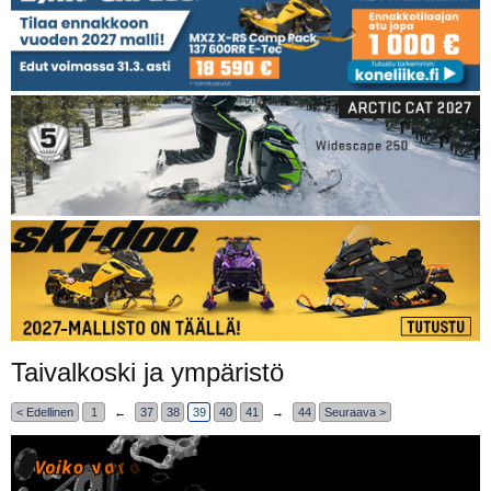
Taivalkoski ja ympäristö
< Edellinen
1
←
37
38
39
40
41
→
44
Seuraava >