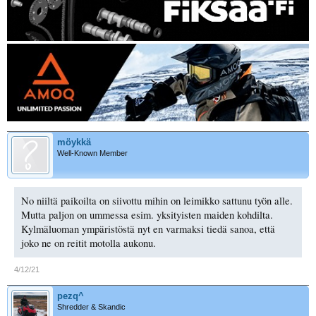
möykkä
Well-Known Member
No niiltä paikoilta on siivottu mihin on leimikko sattunu työn alle.
Mutta paljon on ummessa esim. yksityisten maiden kohdilta.
Kylmäluoman ympäristöstä nyt en varmaksi tiedä sanoa, että
joko ne on reitit motolla aukonu.
4/12/21
pezq^
Shredder & Skandic