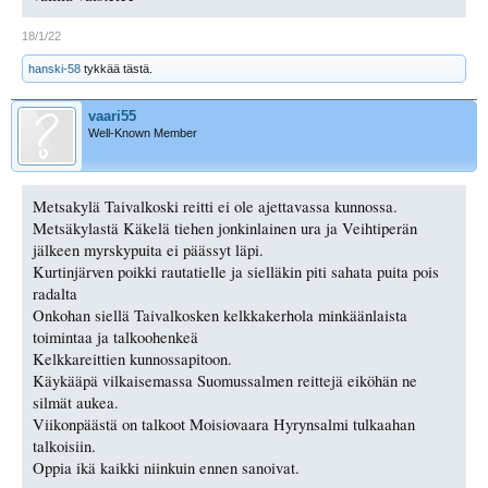
18/1/22
hanski-58
tykkää tästä.
vaari55
Well-Known Member
Metsakylä Taivalkoski reitti ei ole ajettavassa kunnossa.
Metsäkylastä Käkelä tiehen jonkinlainen ura ja Veihtiperän
jälkeen myrskypuita ei päässyt läpi.
Kurtinjärven poikki rautatielle ja sielläkin piti sahata puita pois
radalta
Onkohan siellä Taivalkosken kelkkakerhola minkäänlaista
toimintaa ja talkoohenkeä
Kelkkareittien kunnossapitoon.
Käykääpä vilkaisemassa Suomussalmen reittejä eiköhän ne
silmät aukea.
Viikonpäästä on talkoot Moisiovaara Hyrynsalmi tulkaahan
talkoisiin.
Oppia ikä kaikki niinkuin ennen sanoivat.