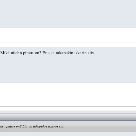
Mikä niiden pituus on? Etu- ja takapukin iskarin siis
den pituus on? Etu- ja takapukin iskarin siis