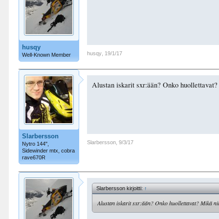
husqy
husqy
,
19/1/17
Well-Known Member
Alustan iskarit sxr:ään? Onko huollettavat? 
Slarbersson
Slarbersson
,
9/3/17
Nytro 144",
Sidewinder mtx, cobra
rave670R
Slarbersson kirjoitti:
↑
Alustan iskarit sxr:ään? Onko huollettavat? Mikä nii