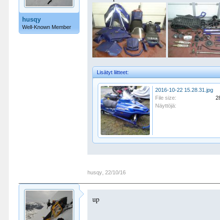
husqy
Well-Known Member
Lisätyt liitteet:
2016-10-22 15.28.31.jpg
File size:
2
Näyttöjä:
husqy
,
22/10/16
up