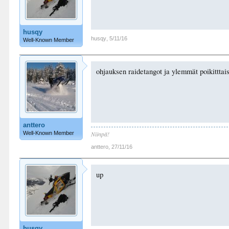
husqy
husqy
,
5/11/16
Well-Known Member
ohjauksen raidetangot ja ylemmät poikitttais
anttero
Well-Known Member
Niinpä!
anttero
,
27/11/16
up
husqy