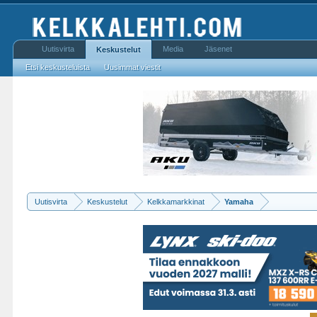
Uutisvirta
Media
Jäsenet
Keskustelut
Etsi keskusteluista
Uusimmat viestit
Uutisvirta
Keskustelut
Kelkkamarkkinat
Yamaha