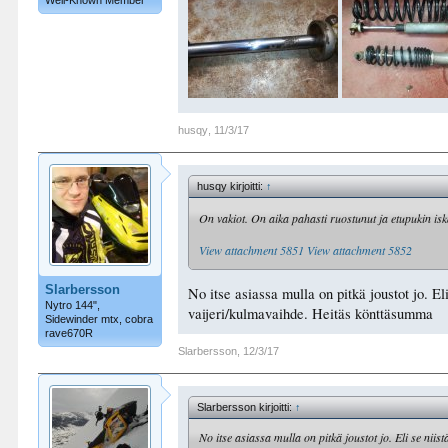
Well-Known Member
husqy
,
11/3/17
husqy kirjoitti:
↑
On vakiot. On aika pahasti ruostunut ja etupukin is
View attachment 5851
View attachment 5852
Slarbersson
No itse asiassa mulla on pitkä joustot jo. El
Nytro 144",
vaijeri/kulmavaihde. Heitäs könttäsumma
Sidewinder mtx, cobra
rave670R
Slarbersson
,
12/3/17
Slarbersson kirjoitti:
↑
No itse asiassa mulla on pitkä joustot jo. Eli se nii