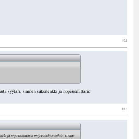
#11
auta syyläri, sininen suksilenkki ja nopeusmittarin
#12
lenkki ja nopeusmittarin vaijeri/kulmavaihde. Heitäs