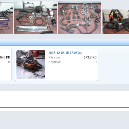
2016-12-03 15.17.05.jpg
89.6 KB
File size:
173.7 KB
0
Näyttöjä:
0