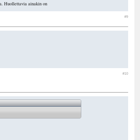
a. Huollettavia ainakin on
#9
#10