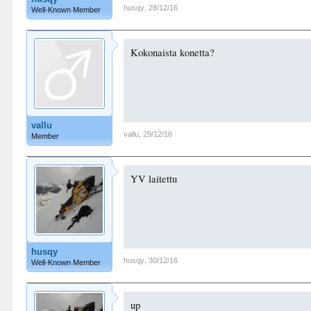
husqy
,
28/12/16
Well-Known Member
Kokonaista konetta?
vallu
vallu
,
29/12/16
Member
YV laitettu
husqy
husqy
,
30/12/16
Well-Known Member
up