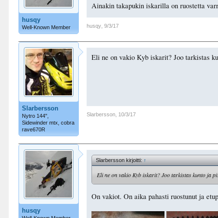
Ainakin takapukin iskarilla on ruostetta var
husqy
husqy
,
9/3/17
Well-Known Member
Eli ne on vakio Kyb iskarit? Joo tarkistas k
Slarbersson
Slarbersson
,
10/3/17
Nytro 144",
Sidewinder mtx, cobra
rave670R
Slarbersson kirjoitti:
↑
Eli ne on vakio Kyb iskarit? Joo tarkistas kunto ja p
On vakiot. On aika pahasti ruostunut ja etu
husqy