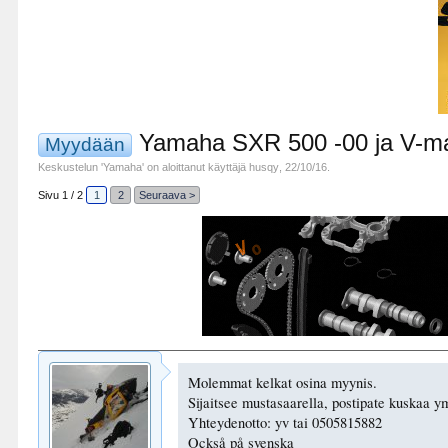
Yamaha SXR 500 -00 ja V-ma
Myydään
Keskustelun '
Yamaha
' on aloittanut käyttäjä
husqy
,
22/10/16
.
Sivu 1 / 2
1
2
Seuraava >
Molemmat kelkat osina myynis.
Sijaitsee mustasaarella, postipate kuskaa 
Yhteydenotto: yv tai 0505815882
Också på svenska