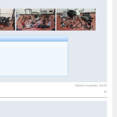
Viimeksi muokattu:
9/1/22
#1