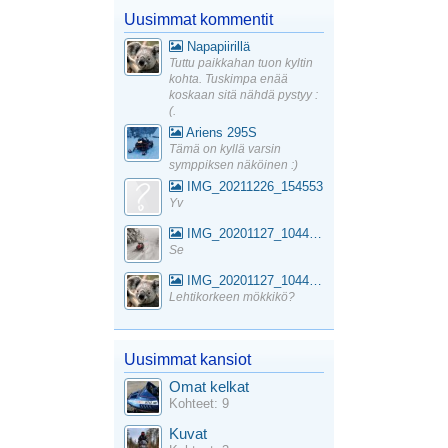
Uusimmat kommentit
Napapiirillä
Tuttu paikkahan tuon kyltin
kohta. Tuskimpa enää
koskaan sitä nähdä pystyy :
(.
Ariens 295S
Tämä on kyllä varsin
symppiksen näköinen :)
IMG_20211226_154553
Yv
IMG_20201127_104441_1
Se
IMG_20201127_104441_1
Lehtikorkeen mökkikö?
Uusimmat kansiot
Omat kelkat
Kohteet: 9
Kuvat