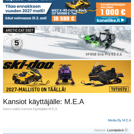
Kansiot käyttäjälle: M.E.A
Katso kaikki kansiot käyttäjältä M.E.A
Media By M.E.A
Järjestä:
Luontipäivä