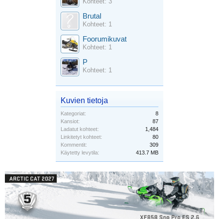
Kohteet: 3
Brutal
Kohteet: 1
Foorumikuvat
Kohteet: 1
P
Kohteet: 1
Kuvien tietoja
Kategoriat:
8
Kansiot:
87
Ladatut kohteet:
1,484
Linkitetyt kohteet:
80
Kommentit:
309
Käytetty levytila:
413.7 MB