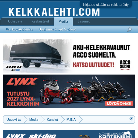
Kirjaudu sisään tai rekisteröidy
Uutisvirta
Keskustelut
Jäsenet
Media
Etsi kuvia/videoita
Uusimmat kuvat & videot
Uutisvirta
Media
Kansiot
M.E.A