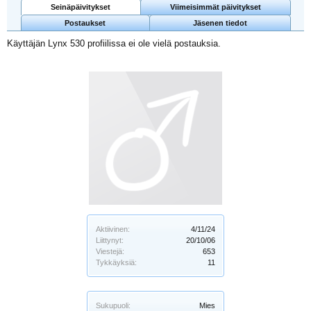
Seinäpäivitykset
Viimeisimmät päivitykset
Postaukset
Jäsenen tiedot
Käyttäjän Lynx 530 profiilissa ei ole vielä postauksia.
Aktiivinen:
4/11/24
Liittynyt:
20/10/06
Viestejä:
653
Tykkäyksiä:
11
Sukupuoli:
Mies