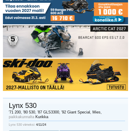
Lynx 530
'71 200, '80 530, '87 GLS3300, '92 Giant Special
, Mies,
paikkakunnalta
Kurikka
Lynx 530 viimeksi:
4/11/24