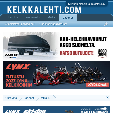
Kirjaudu sisään tai rekisteröidy
Uutisvirta
Keskustelut
Media
Jäsenet
Viimeisimmät päivitykset
Uudet seinäpäivitykset
...
Uutisvirta
Jäsenet
Mika_R