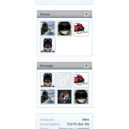
Seuraa
4
Seuraajat
6
Sukupuoli:
Mies
Syntymäpäivä:
7/11/75
(Ikä: 50)
Sijainti:
Sauvo (ex. Lapinlahti)