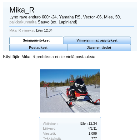
Mika_R
Lynx rave enduro 600r -24, Yamaha RS, Vector -06
, Mies, 50,
paikkakunnalta
Sauvo (ex. Lapinlahti)
Mika_R viimeksi:
Eilen 12:34
Seinäpäivitykset
Viimeisimmät päivitykset
Postaukset
Jäsenen tiedot
Käyttäjän Mika_R profiilissa ei ole vielä postauksia.
Aktiivinen:
Eilen 12:34
Liittynyt:
4/2/11
Viestejä:
1,099
Tykkäyksiä:
777