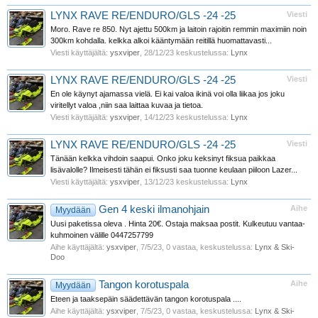
LYNX RAVE RE/ENDURO/GLS -24 -25
Viesti
Moro. Rave re 850. Nyt ajettu 500km ja laitoin rajoitin remmin maximiin noin
300km kohdalla. kelkka alkoi kääntymään reitillä huomattavasti...
Viesti käyttäjältä:
ysxviper
,
28/12/23
keskustelussa:
Lynx
LYNX RAVE RE/ENDURO/GLS -24 -25
Viesti
En ole käynyt ajamassa vielä. Ei kai valoa ikinä voi olla liikaa jos joku
viritellyt valoa ,niin saa laittaa kuvaa ja tietoa.
Viesti käyttäjältä:
ysxviper
,
14/12/23
keskustelussa:
Lynx
LYNX RAVE RE/ENDURO/GLS -24 -25
Viesti
Tänään kelkka vihdoin saapui. Onko joku keksinyt fiksua paikkaa
lisävalolle? Ilmeisesti tähän ei fiksusti saa tuonne keulaan piiloon Lazer...
Viesti käyttäjältä:
ysxviper
,
13/12/23
keskustelussa:
Lynx
Gen 4 keski ilmanohjain
Aihe
Myydään
Uusi paketissa oleva . Hinta 20€. Ostaja maksaa postit. Kulkeutuu vantaa-
kuhmoinen välille 0447257799
Aihe käyttäjältä:
ysxviper
,
7/5/23
, 0 vastaa, keskustelussa:
Lynx & Ski-
Doo
Tangon korotuspala
Aihe
Myydään
Eteen ja taaksepäin säädettävän tangon korotuspala ....
Aihe käyttäjältä:
ysxviper
,
7/5/23
, 0 vastaa, keskustelussa:
Lynx & Ski-