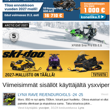
Viimeisimmät sisällöt käyttäjältä ysxviper
LYNX RAVE RE/ENDURO/GLS -24 -25
Viesti
Moro. 850 re nyt ajettu 700km. Iskarit juuri huollettu . Oikea etuiskari ei ollut
paineita ollenkaan ja etupukissa sama . Taka iskarissa jokin...
Viesti käyttäjältä:
ysxviper
,
3/1/24
keskustelussa:
Lynx