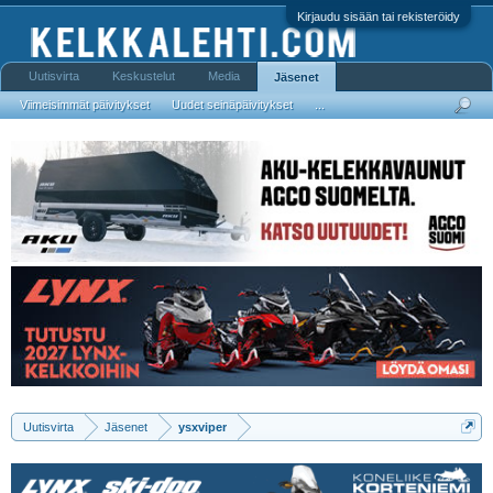
Kirjaudu sisään tai rekisteröidy
Uutisvirta
Keskustelut
Media
Jäsenet
Viimeisimmät päivitykset
Uudet seinäpäivitykset
...
Uutisvirta
Jäsenet
ysxviper