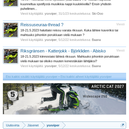
kuunneltua spotifystä musiikkia nappi kuulokkeilla? Ensin yhdistin
puhelimen...
Viesti käyttäjältä:
ysxviper
,
31/1/23
keskustelussa:
Ski-Doo
Reissuseuraa-thread ?
Viesti
18-21.5.2023 haluttaisi reissu varata riksuun. Kuka lähtee kaveriksi tai
mahtuuko johonkin porukkaan vielä mukaan ?
Viesti käyttäjältä:
ysxviper
,
5/12/22
keskustelussa:
Baana
Riksgränsen - Katterjokk - Björkliden - Abisko
Viesti
18-21.5.2023 kiinnostaisi lähteä riksuun. Mahtuuko johonkin porukkaan
vielä mukaan tai olisiko muuten kenestäkään lähtijäksi?
Viesti käyttäjältä:
ysxviper
,
5/12/22
keskustelussa:
Baana
Etsi kaikki sisältö käyttäjältä ysxviper
Etsi kaikki aiheet käyttäjältä ysxviper
Uutisvirta
Jäsenet
ysxviper