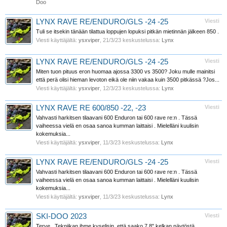
Doo
LYNX RAVE RE/ENDURO/GLS -24 -25
Viesti
Tuli se itsekin tänään tilattua loppujen lopuksi pitkän mietinnän jälkeen 850 .
Viesti käyttäjältä:
ysxviper
,
21/3/23
keskustelussa:
Lynx
LYNX RAVE RE/ENDURO/GLS -24 -25
Viesti
Miten tuon pituus eron huomaa ajossa 3300 vs 3500? Joku mulle mainitsi
että perä olisi hieman levoton eikä ole niin vakaa kuin 3500 pitkässä ?Jos...
Viesti käyttäjältä:
ysxviper
,
12/3/23
keskustelussa:
Lynx
LYNX RAVE RE 600/850 -22, -23
Viesti
Vahvasti harkitsen tilaavani 600 Enduron tai 600 rave re:n . Tässä
vaiheessa vielä en osaa sanoa kumman laittaisi . Mielelläni kuulisin
kokemuksia...
Viesti käyttäjältä:
ysxviper
,
11/3/23
keskustelussa:
Lynx
LYNX RAVE RE/ENDURO/GLS -24 -25
Viesti
Vahvasti harkitsen tilaavani 600 Enduron tai 600 rave re:n . Tässä
vaiheessa vielä en osaa sanoa kumman laittaisi . Mielelläni kuulisin
kokemuksia...
Viesti käyttäjältä:
ysxviper
,
11/3/23
keskustelussa:
Lynx
SKI-DOO 2023
Viesti
Terve . Tekniikan ihme kyselisin ,että saako 7.8" kelkan näytöstä