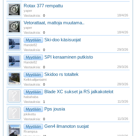
Rotax 377 rempattu
yaper
18/4/26
Vastauksia:
0
Vetorattaat, mattoja muutama..
yaper
18/4/26
Vastauksia:
0
Ski-doo käsisuojat
Myydään
Hande82
29/3/26
Vastauksia:
0
SPI keraaminen putkisto
Myydään
Hande82
29/3/26
Vastauksia:
0
Skidoo rs totaltek
Myydään
Kelkkailijantaimi
28/3/26
Vastauksia:
0
Blade XC sukset ja RS jalkakotelot
Myydään
habahaba
11/3/26
Vastauksia:
1
Pps jousia
Myydään
jokikettu
11/3/26
Vastauksia:
0
Gen4 ilmanoton suojat
Myydään
Rrampsa
10/3/26