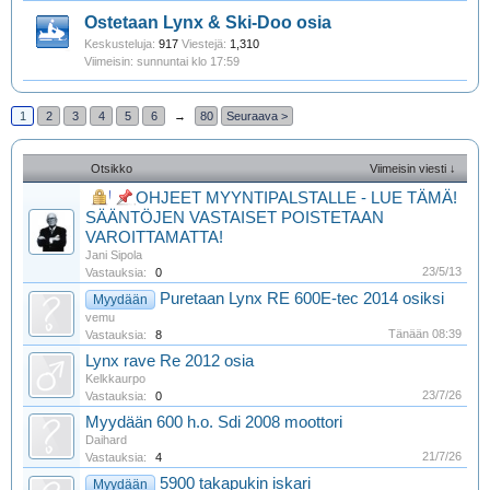
Ostetaan Lynx & Ski-Doo osia
Keskusteluja:
917
Viestejä:
1,310
sunnuntai klo 17:59
1
2
3
4
5
6
→
80
Seuraava >
Otsikko
Viimeisin viesti ↓
OHJEET MYYNTIPALSTALLE - LUE TÄMÄ!
SÄÄNTÖJEN VASTAISET POISTETAAN
VAROITTAMATTA!
Jani Sipola
23/5/13
Vastauksia:
0
Puretaan Lynx RE 600E-tec 2014 osiksi
Myydään
vemu
Tänään 08:39
Vastauksia:
8
Lynx rave Re 2012 osia
Kelkkaurpo
23/7/26
Vastauksia:
0
Myydään 600 h.o. Sdi 2008 moottori
Daihard
21/7/26
Vastauksia:
4
5900 takapukin iskari
Myydään