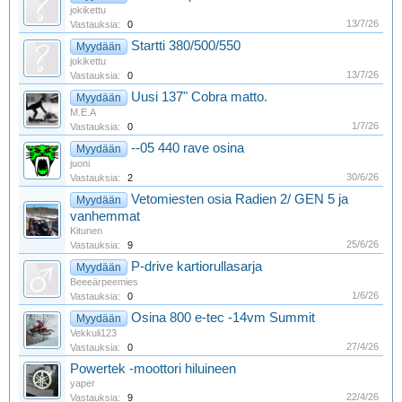
jokikettu
13/7/26
Vastauksia:
0
Startti 380/500/550
Myydään
jokikettu
13/7/26
Vastauksia:
0
Uusi 137" Cobra matto.
Myydään
M.E.A
1/7/26
Vastauksia:
0
--05 440 rave osina
Myydään
juoni
30/6/26
Vastauksia:
2
Vetomiesten osia Radien 2/ GEN 5 ja
Myydään
vanhemmat
Kitunen
25/6/26
Vastauksia:
9
P-drive kartiorullasarja
Myydään
Beeeärpeemies
1/6/26
Vastauksia:
0
Osina 800 e-tec -14vm Summit
Myydään
Vekkuli123
27/4/26
Vastauksia:
0
Powertek -moottori hiluineen
yaper
22/4/26
Vastauksia:
9