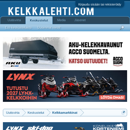
Kirjaudu sisään tai rekisteröidy
Uutisvirta
Media
Jäsenet
Keskustelut
Etsi keskusteluista
Uusimmat viestit
Uutisvirta
Keskustelut
Kelkkamarkkinat