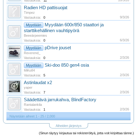
Vastauksia:
11
Radien HD pattisuojat
Timpez
9/3/26
Vastauksia:
0
Myydään 600r/850 staattori ja
Myydään
starttikehällinen vauhtipyörä
Beeeärpeemies
6/3/26
Vastauksia:
0
pDrive jouset
Myydään
Reverend_
2/3/26
Vastauksia:
0
Ski-doo 850 gen4 osia
Myydään
MiKo84
2/3/26
Vastauksia:
5
Astinlaudat x2
yaper
2/3/26
Vastauksia:
7
Säädettävä jarrukahva, BlindFactory
Rantalankila
2/3/26
Vastauksia:
1
Näytetään aiheet 1 - 25 / 2,000
Aiheiden järjestys
(Sinun täytyy kirjautua tai rekisteröityä, jotta voit kirjoittaa tänne.)