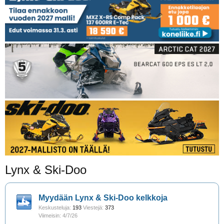
Lynx & Ski-Doo
Myydään Lynx & Ski-Doo kelkkoja
Keskusteluja:
193
Viestejä:
373
4/7/26