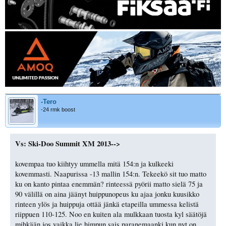
-Tero
-24 rmk boost
Vs: Ski-Doo Summit XM 2013-->
kovempaa tuo kiihtyy ummella mitä 154:n ja kulkeeki
kovemmasti. Naapurissa -13 mallin 154:n. Tekeekö sit tuo matto
ku on kanto pintaa enemmän? rinteessä pyörii matto sielä 75 ja
90 välillä on aina jäänyt huippunopeus ku ajaa jonku kuusikko
rinteen ylös ja huippuja ottää jänkä etapeilla ummessa kelistä
riippuen 110-125. Noo en kuiten ala mulkkaan tuosta kyl säätöjä
mihkään jos vaikka lie himpun sais paranemaanki kun nyt on