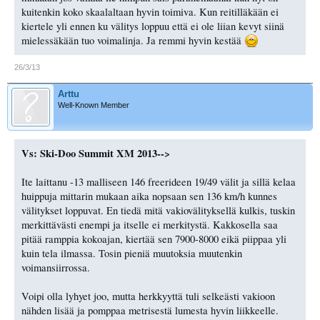
kuitenkin koko skaalaltaan hyvin toimiva. Kun reitilläkään ei
kiertele yli ennen ku välitys loppuu että ei ole liian kevyt siinä
mielessäkään tuo voimalinja. Ja remmi hyvin kestää
26/3/13
Arttu
Well-Known Member
Vs: Ski-Doo Summit XM 2013-->
Ite laittanu -13 malliseen 146 freerideen 19/49 välit ja sillä kelaa
huippuja mittarin mukaan aika nopsaan sen 136 km/h kunnes
välitykset loppuvat. En tiedä mitä vakiovälityksellä kulkis, tuskin
merkittävästi enempi ja itselle ei merkitystä. Kakkosella saa
pitää ramppia kokoajan, kiertää sen 7900-8000 eikä piippaa yli
kuin tela ilmassa. Tosin pieniä muutoksia muutenkin
voimansiirrossa.
Voipi olla lyhyet joo, mutta herkkyyttä tuli selkeästi vakioon
nähden lisää ja pomppaa metrisestä lumesta hyvin liikkeelle.