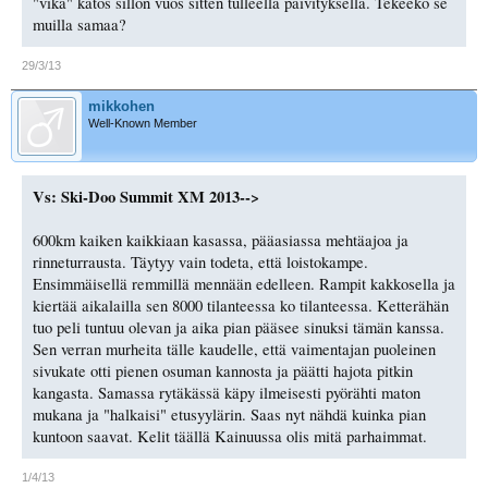
"vika" katos sillon vuos sitten tulleella päivityksellä. Tekeekö se
muilla samaa?
29/3/13
mikkohen
Well-Known Member
Vs: Ski-Doo Summit XM 2013-->
600km kaiken kaikkiaan kasassa, pääasiassa mehtäajoa ja
rinneturrausta. Täytyy vain todeta, että loistokampe.
Ensimmäisellä remmillä mennään edelleen. Rampit kakkosella ja
kiertää aikalailla sen 8000 tilanteessa ko tilanteessa. Ketterähän
tuo peli tuntuu olevan ja aika pian pääsee sinuksi tämän kanssa.
Sen verran murheita tälle kaudelle, että vaimentajan puoleinen
sivukate otti pienen osuman kannosta ja päätti hajota pitkin
kangasta. Samassa rytäkässä käpy ilmeisesti pyörähti maton
mukana ja "halkaisi" etusyylärin. Saas nyt nähdä kuinka pian
kuntoon saavat. Kelit täällä Kainuussa olis mitä parhaimmat.
1/4/13