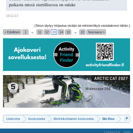
paikasta missä startillisessa on sulake
16/11/13
(Sinun täytyy kirjautua sisään tai rekisteröityä vastataksesi tähän.)
< Edellinen
1
←
11
12
13
14
15
→
22
Seuraava >
Uutisvirta
Keskustelut
Merkkikohtainen keskustelu
Ski-Doo
Contact Us
Help