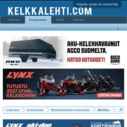
Kirjaudu sisään tai rekisteröidy
Uutisvirta
Media
Jäsenet
Keskustelut
Etsi keskusteluista
Uusimmat viestit
Uutisvirta
Keskustelut
Merkkikohtainen keskustelu
Ski-Doo