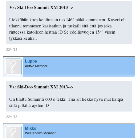
Vs: Ski-Doo Summit XM 2013-->
Liekköhän kova keulimaan tuo 146" pitkä summanen. Kaveri oli
tilannu tommosen kasisatkun ja tuskaili sitä että jos joka
rinteessä katolleen heittää ;D Se edellisvuojen 154" vissin
tykkäsi keulia..
22/4/13
Luppe
Active Member
Vs: Ski-Doo Summit XM 2013-->
On tilattu Summitti 600 e tekki. Tiiä sit liekkö hyvä mut kaitpa
sillä pilkillä ajelee ;D
22/4/13
Mikko
Well-Known Member