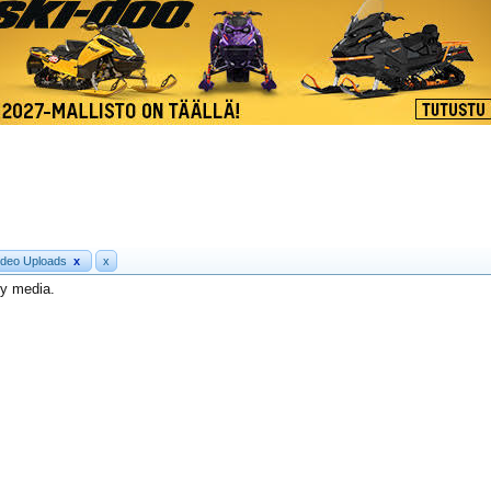
ideo Uploads
x
x
ny media.