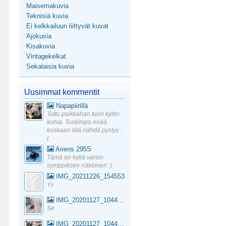
Maisemakuvia
Teknisiä kuvia
Ei kelkkailuun liittyvät kuvat
Ajokuvia
Kisakuvia
Vintagekelkat
Sekalaisia kuvia
Uusimmat kommentit
Napapiirillä
Tuttu paikkahan tuon kyltin
kohta. Tuskimpa enää
koskaan sitä nähdä pystyy :
(.
Ariens 295S
Tämä on kyllä varsin
symppiksen näköinen :)
IMG_20211226_154553
Yv
IMG_20201127_104441_1
Se
IMG_20201127_104441_1