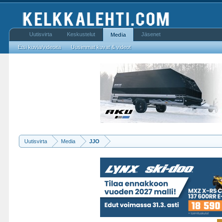
Uutisvirta
Keskustelut
Jäsenet
Media
Etsi kuvia/videoita
Uusimmat kuvat & videot
Uutisvirta
Media
JJO