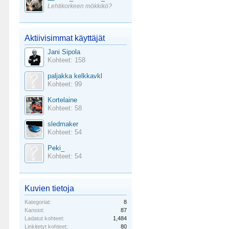
Lehtikorkeen mökkikö?
Aktiivisimmat käyttäjät
Jani Sipola
Kohteet: 158
paljakka kelkkavkl
Kohteet: 99
Kortelaine
Kohteet: 58
sledmaker
Kohteet: 54
Peki_
Kohteet: 54
Kuvien tietoja
Kategoriat:
8
Kansiot:
87
Ladatut kohteet:
1,484
Linkitetyt kohteet:
80