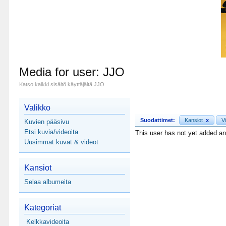
Media for user: JJO
Katso kaikki sisältö käyttäjältä JJO
Valikko
Suodattimet:
Kansiot
x
V
Kuvien pääsivu
Etsi kuvia/videoita
This user has not yet added a
Uusimmat kuvat & videot
Kansiot
Selaa albumeita
Kategoriat
Kelkkavideoita