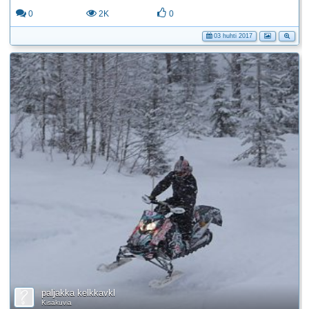
0
2K
0
03 huhti 2017
paljakka kelkkavkl
Kisakuvia