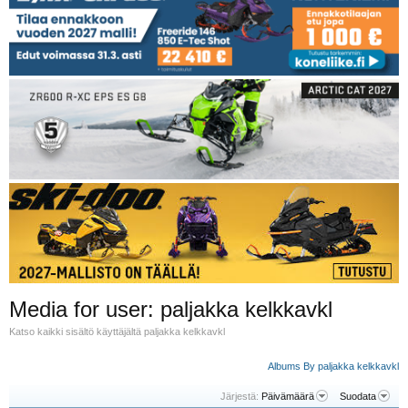
Media for user: paljakka kelkkavkl
Katso kaikki sisältö käyttäjältä paljakka kelkkavkl
Albums By paljakka kelkkavkl
Järjestä:
Päivämäärä
Suodata