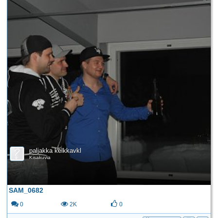
paljakka kelkkavkl
Kisakuvia
SAM_0682
0
2K
0