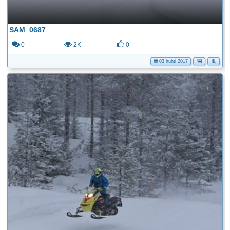
SAM_0687
0
2K
0
03 huhti 2017