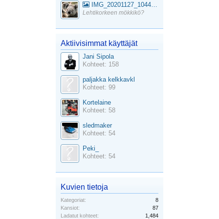
IMG_20201127_104441_1
Lehtikorkeen mökkikö?
Aktiivisimmat käyttäjät
Jani Sipola
Kohteet: 158
paljakka kelkkavkl
Kohteet: 99
Kortelaine
Kohteet: 58
sledmaker
Kohteet: 54
Peki_
Kohteet: 54
Kuvien tietoja
Kategoriat:
8
Kansiot:
87
Ladatut kohteet:
1,484