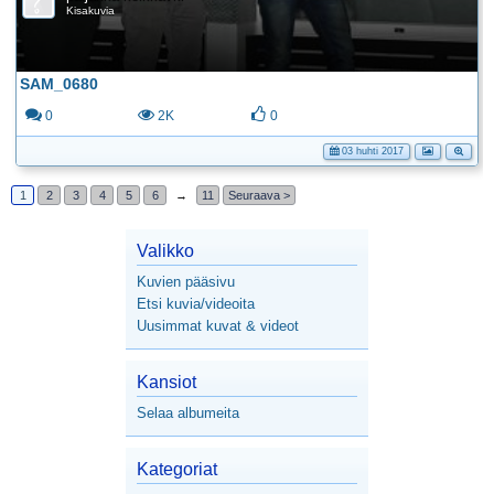
Kisakuvia
SAM_0680
0
2K
0
03 huhti 2017
1
2
3
4
5
6
→
11
Seuraava >
Valikko
Kuvien pääsivu
Etsi kuvia/videoita
Uusimmat kuvat & videot
Kansiot
Selaa albumeita
Kategoriat