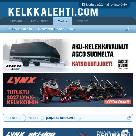
Kirjaudu sisään tai rekisteröidy
Uutisvirta
Keskustelut
Jäsenet
Media
Etsi kuvia/videoita
Uusimmat kuvat & videot
Uutisvirta
Media
paljakka kelkkavkl