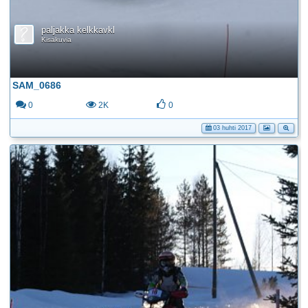
paljakka kelkkavkl
Kisakuvia
SAM_0686
0
2K
0
03 huhti 2017