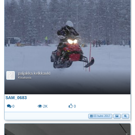
paljakka kelkkavkl
Kisakuvia
SAM_0683
0
2K
0
03 huhti 2017