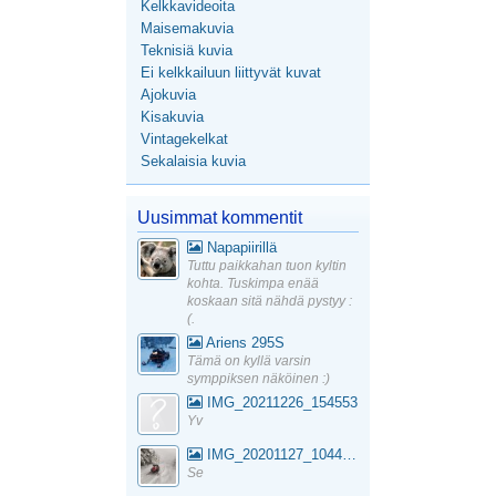
Kelkkavideoita
Maisemakuvia
Teknisiä kuvia
Ei kelkkailuun liittyvät kuvat
Ajokuvia
Kisakuvia
Vintagekelkat
Sekalaisia kuvia
Uusimmat kommentit
Napapiirillä
Tuttu paikkahan tuon kyltin
kohta. Tuskimpa enää
koskaan sitä nähdä pystyy :
(.
Ariens 295S
Tämä on kyllä varsin
symppiksen näköinen :)
IMG_20211226_154553
Yv
IMG_20201127_104441_1
Se