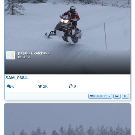
paljakka kelkkavkl
Kisakuvia
SAM_0684
0
2K
0
03 huhti 2017