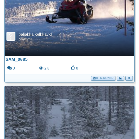
paljakka kelkkavkl
Kisakuvia
SAM_0685
0
2K
0
03 huhti 2017