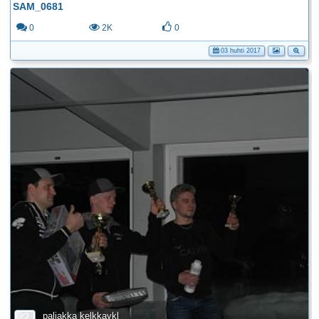
SAM_0681
0
2K
0
03 huhti 2017
paljakka kelkkavkl