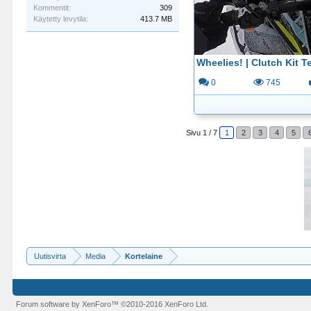
Kommentit:
309
Käytetty levytila:
413.7 MB
0
745
Sivu 1 / 7
1
2
3
4
5
Uutisvirta
Media
Kortelaine
Forum software by XenForo™
©2010-2016 XenForo Ltd.