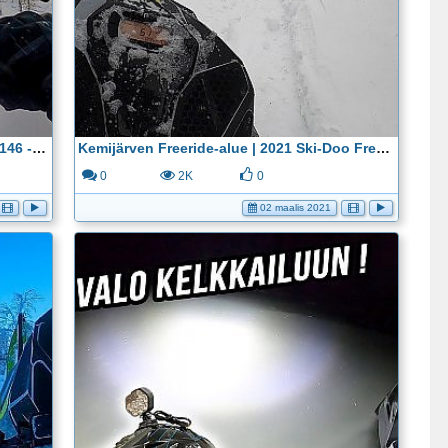
SPRING IS COMING! | Ski-Doo Freeride 146 - YouTube
Kemijärven Freeride-alue | 2021 Ski-Doo Freeride 146 - YouTube
0
2K
0
02 maalis 2021