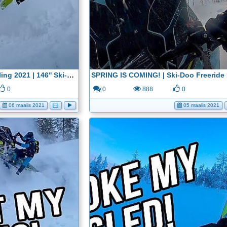
Backcountry Snowmobiling 2021 | 146'' Ski-Doo Freeride 850 - YouTube
0
0
888
0
06 maalis 2021
05 maalis 2021