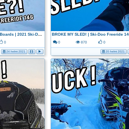
Skinz Airframe Running Boards | 2021 Ski-Doo Freeride 146 - YouTube
0
0
870
0
24 helmi 2021
20 helmi 2021