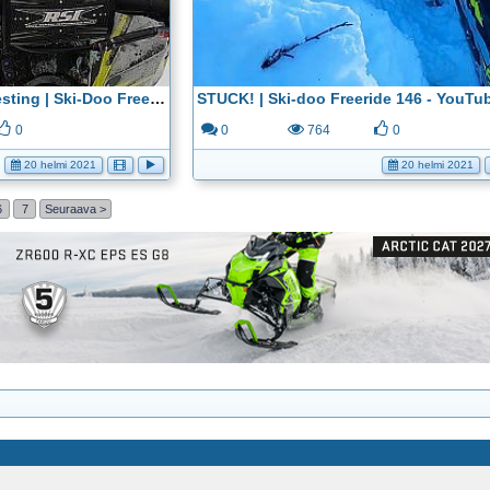
Wheelies! | Clutch Kit Testing | Ski-Doo Freeride 146 - YouTube
STUCK! | Ski-doo Freeride 146 - YouTu
0
0
764
0
20 helmi 2021
20 helmi 2021
6
7
Seuraava >