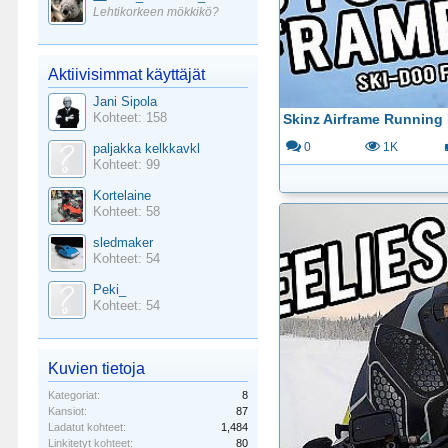
Lehtikorkeen mökkikö?
Aktiivisimmat käyttäjät
Jani Sipola
Kohteet: 158
paljakka kelkkavkl
0
1K
Kohteet: 99
Kortelaine
Kohteet: 58
sledmaker
Kohteet: 54
Peki_
Kohteet: 54
Kuvien tietoja
Kategoriat:
8
Kansiot:
87
Ladatut kohteet:
1,484
Linkitetyt kohteet:
80