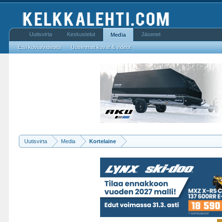
Uutisvirta
Keskustelut
Jäsenet
Media
Etsi kuvia/videoita
Uusimmat kuvat & videot
Uutisvirta
Media
Kortelaine