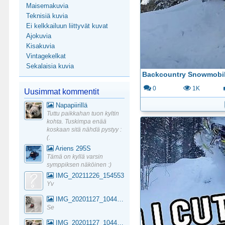
Maisemakuvia
Teknisiä kuvia
Ei kelkkailuun liittyvät kuvat
Ajokuvia
Kisakuvia
Vintagekelkat
Sekalaisia kuvia
0
1K
Uusimmat kommentit
Napapiirillä
Tuttu paikkahan tuon kyltin
kohta. Tuskimpa enää
koskaan sitä nähdä pystyy :
(.
Ariens 295S
Tämä on kyllä varsin
symppiksen näköinen :)
IMG_20211226_154553
Yv
IMG_20201127_104441_1
Se
IMG_20201127_104441_1