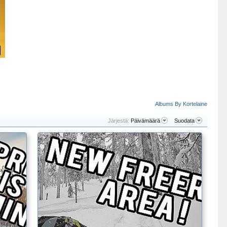
Albums By Kortelaine
Järjestä:
Päivämäärä
Suodata