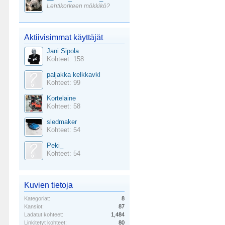
Lehtikorkeen mökkikö?
Aktiivisimmat käyttäjät
Jani Sipola
Kohteet: 158
paljakka kelkkavkl
Kohteet: 99
Kortelaine
Kohteet: 58
sledmaker
Kohteet: 54
Peki_
Kohteet: 54
Kuvien tietoja
Kategoriat:
8
Kansiot:
87
Ladatut kohteet:
1,484
Linkitetyt kohteet:
80