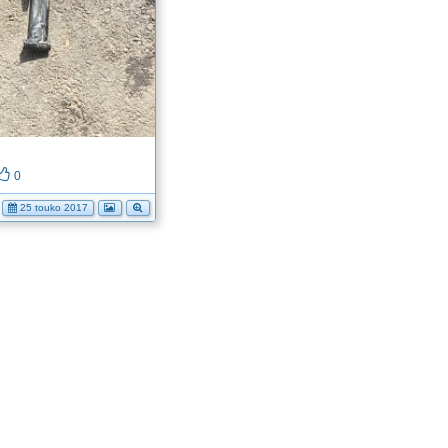
0
25 touko 2017