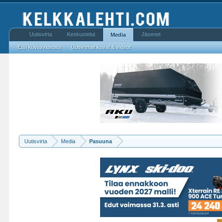
Uutisvirta
Keskustelut
Jäsenet
Media
Etsi kuvia/videoita
Uusimmat kuvat & videot
Uutisvirta
Media
Pasuuna