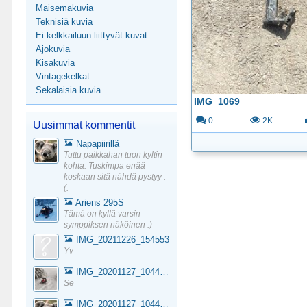
Maisemakuvia
Teknisiä kuvia
Ei kelkkailuun liittyvät kuvat
Ajokuvia
Kisakuvia
Vintagekelkat
Sekalaisia kuvia
IMG_1069
0
2K
Uusimmat kommentit
Napapiirillä
Tuttu paikkahan tuon kyltin
kohta. Tuskimpa enää
koskaan sitä nähdä pystyy :
(.
Ariens 295S
Tämä on kyllä varsin
symppiksen näköinen :)
IMG_20211226_154553
Yv
IMG_20201127_104441_1
Se
IMG_20201127_104441_1