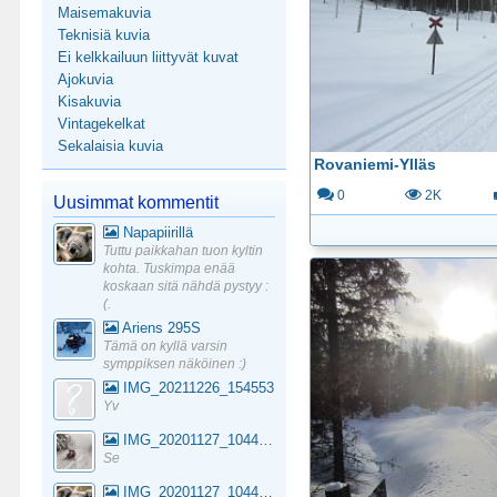
Maisemakuvia
Teknisiä kuvia
Ei kelkkailuun liittyvät kuvat
Ajokuvia
Kisakuvia
Vintagekelkat
Sekalaisia kuvia
Rovaniemi-Ylläs
0
2K
Uusimmat kommentit
Napapiirillä
Tuttu paikkahan tuon kyltin
kohta. Tuskimpa enää
koskaan sitä nähdä pystyy :
(.
Ariens 295S
Tämä on kyllä varsin
symppiksen näköinen :)
IMG_20211226_154553
Yv
IMG_20201127_104441_1
Se
IMG_20201127_104441_1