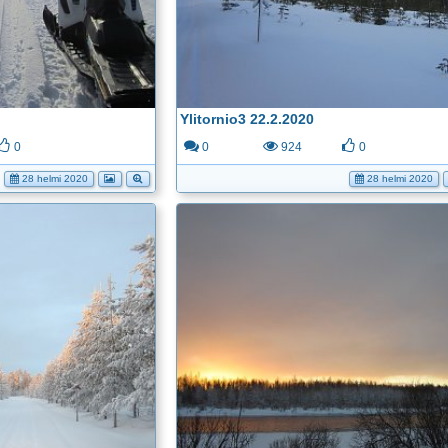
Ylitornio3 22.2.2020
0
0
924
0
28 helmi 2020
28 helmi 2020