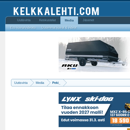
Uutisvirta
Keskustelut
Jäsenet
Media
Etsi kuvia/videoita
Uusimmat kuvat & videot
Uutisvirta
Media
Peki_