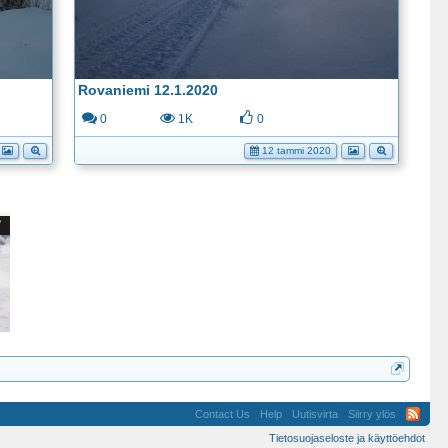
Rovaniemi 12.1.2020
0
1K
0
12 tammi 2020
Contact Us
Help
Uutisvirta
Siirry ylös
Tietosuojaseloste ja käyttöehdot