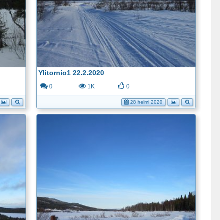
Ylitornio1 22.2.2020
0
1K
0
28 helmi 2020