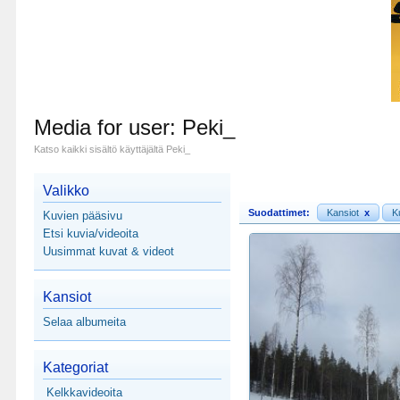
Media for user: Peki_
Katso kaikki sisältö käyttäjältä Peki_
Valikko
Suodattimet:
Kansiot
x
K
Kuvien pääsivu
Etsi kuvia/videoita
Uusimmat kuvat & videot
Kansiot
Selaa albumeita
Kategoriat
Kelkkavideoita