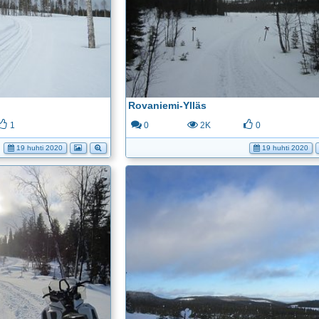
Rovaniemi-Ylläs
1
0
2K
0
19 huhti 2020
19 huhti 2020