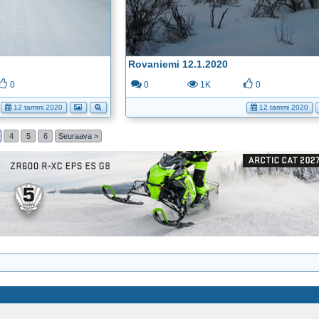
Rovaniemi 12.1.2020
0
0
1K
0
12 tammi 2020
12 tammi 2020
4
5
6
Seuraava >