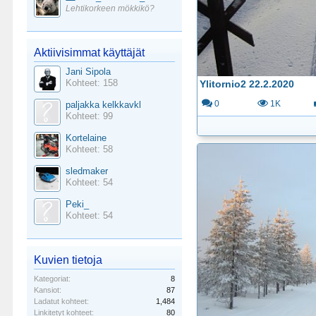
Lehtikorkeen mökkikö?
Aktiivisimmat käyttäjät
Jani Sipola
Kohteet: 158
Ylitornio2 22.2.2020
paljakka kelkkavkl
0
1K
Kohteet: 99
Kortelaine
Kohteet: 58
sledmaker
Kohteet: 54
Peki_
Kohteet: 54
Kuvien tietoja
Kategoriat:
8
Kansiot:
87
Ladatut kohteet:
1,484
Linkitetyt kohteet:
80