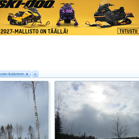
uvien lisääminen
x
x