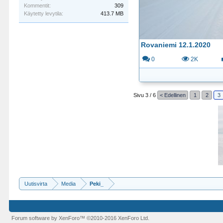
Kommentit:
309
Käytetty levytila:
413.7 MB
Rovaniemi 12.1.2020
0
2K
Sivu 3 / 6
< Edellinen
1
2
3
Uutisvirta
Media
Peki_
Forum software by XenForo™
©2010-2016 XenForo Ltd.