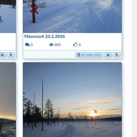
Ylitornio4 23.2.2020
0
965
0
28 helmi 2020