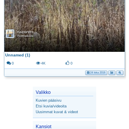
ruupanen
Reittitalkoita
Unnamed (1)
0
4K
0
24 loka 2016
Valikko
Kuvien pääsivu
Etsi kuvia/videoita
Uusimmat kuvat & videot
Kansiot