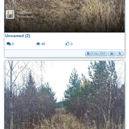
ruupanen
Reittitalkoita
Unnamed (2)
0
4K
0
24 loka 2016