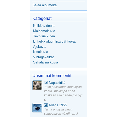
Selaa albumeita
Kategoriat
Kelkkavideoita
Maisemakuvia
Teknisiä kuvia
Ei kelkkailuun liittyvät kuvat
Ajokuvia
Kisakuvia
Vintagekelkat
Sekalaisia kuvia
Uusimmat kommentit
Napapiirillä
Tuttu paikkahan tuon kyltin
kohta. Tuskimpa enää
koskaan sitä nähdä pystyy :
(.
Ariens 295S
Tämä on kyllä varsin
symppiksen näköinen :)