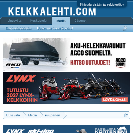
Kirjaudu sisään tai rekisteröidy
Uutisvirta
Keskustelut
Jäsenet
Media
Etsi kuvia/videoita
Uusimmat kuvat & videot
Uutisvirta
Media
ruupanen