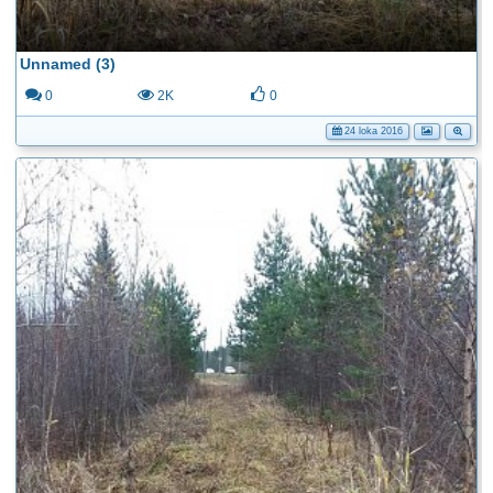
Unnamed (3)
0
2K
0
24 loka 2016