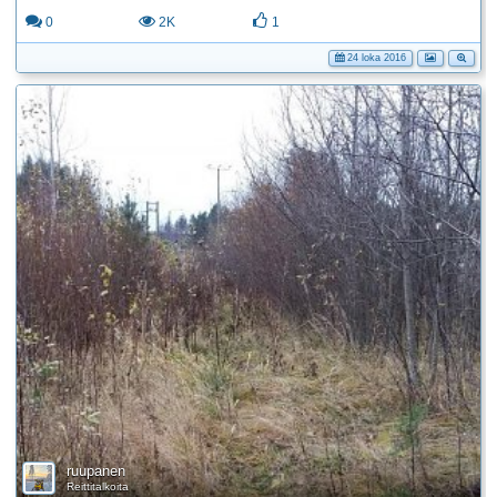
0
2K
1
24 loka 2016
ruupanen
Reittitalkoita