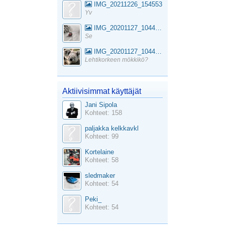
IMG_20211226_154553
Yv
IMG_20201127_104441_1
Se
IMG_20201127_104441_1
Lehtikorkeen mökkikö?
Aktiivisimmat käyttäjät
Jani Sipola
Kohteet: 158
paljakka kelkkavkl
Kohteet: 99
Kortelaine
Kohteet: 58
sledmaker
Kohteet: 54
Peki_
Kohteet: 54