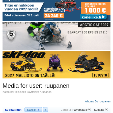
Media for user: ruupanen
Katso kaikki sisältö käyttäjältä ruupanen
Albums By ruupanen
Suodattimet:
Kansiot
x
x
Järjestä:
Päivämäärä
Suodata