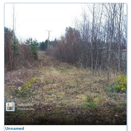
ruupanen
Reittitalkoita
Unnamed