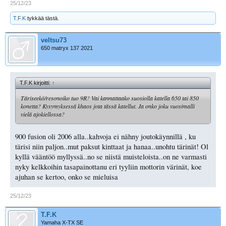
25/12/23
T.F.K
tykkää tästä.
veltsu73
650 matryx 137 2021
T.F.K kirjoitti:
↑
Täriseekö/resonoiko tuo 9R? Vai kannattaako suosiolla katella 650 tai 850
konetta? Kysymyksessä khaos jota tässä katellut. Ja onko joku vuosimalli
vielä ajokiellossa?
900 fusion oli 2006 alla..kahvoja ei nähny joutokäynnillä , ku
tärisi niin paljon..mut paksut kinttaat ja hanaa..unohtu tärinät! Ol
kyllä vääntöö myllyssä..no se niistä muisteloista..on ne varmasti
nyky kelkkoihin tasapainottanu eri tyyliin mottorin värinät, koe
ajuhan se kertoo, onko se mieluisa
25/12/23
T.F.K
Yamaha X-TX SE