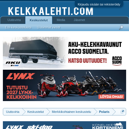
Kirjaudu sisään tai rekisteröidy
Uutisvirta
Media
Jäsenet
Keskustelut
Etsi keskusteluista
Uusimmat viestit
Uutisvirta
Keskustelut
Merkkikohtainen keskustelu
Polaris