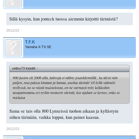
Sillä kysyin, kun jonteck tuossa aiemmin kirjoitti tärinästä?
25/12/23
T.F.K
Yamaha X-TX SE
veltsu73 kirjoitti:
↑
900 fusion oli 2006 alla..kahvoja ei nähny joutokäynnillä , ku tärisi niin
paljon..mut paksut kinttaat ja hanaa..unohtu tärinät! Ol kyllä vääntöö
myllyssä..no se niistä muisteloista..on ne varmasti nyky kelkkoihin
tasapainottanu eri tyyliin mottorin värinät, koe ajuhan se kertoo, onko se
mieluisa
Sama se tais olla 800 Lynxeissä tuohon aikaan ja kyllästyin
siihen tärinään, vaikka loppui, kun painoi kaasua.
25/12/23