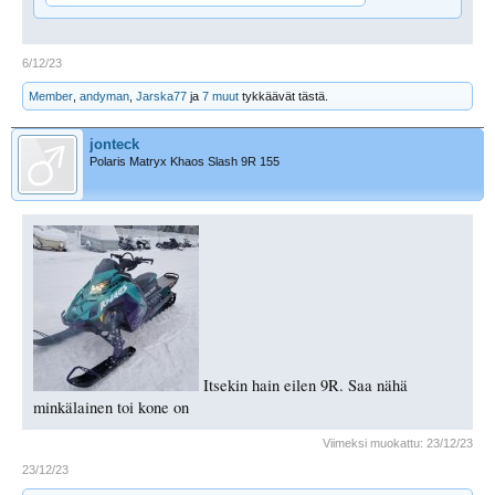
6/12/23
Member
,
andyman
,
Jarska77
ja
7 muut
tykkäävät tästä.
jonteck
Polaris Matryx Khaos Slash 9R 155
Itsekin hain eilen 9R. Saa nähä
minkälainen toi kone on
Viimeksi muokattu:
23/12/23
23/12/23