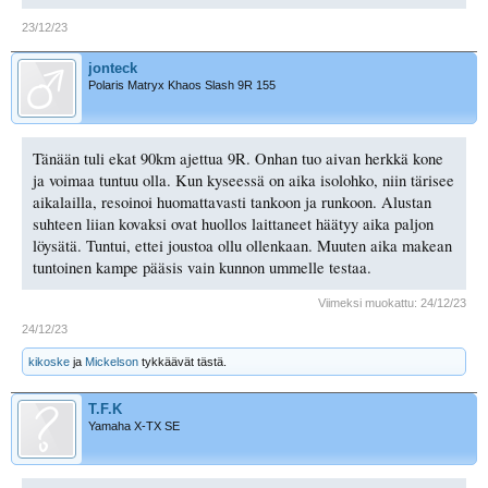
23/12/23
jonteck
Polaris Matryx Khaos Slash 9R 155
Tänään tuli ekat 90km ajettua 9R. Onhan tuo aivan herkkä kone
ja voimaa tuntuu olla. Kun kyseessä on aika isolohko, niin tärisee
aikalailla, resoinoi huomattavasti tankoon ja runkoon. Alustan
suhteen liian kovaksi ovat huollos laittaneet häätyy aika paljon
löysätä. Tuntui, ettei joustoa ollu ollenkaan. Muuten aika makean
tuntoinen kampe pääsis vain kunnon ummelle testaa.
Viimeksi muokattu:
24/12/23
24/12/23
kikoske
ja
Mickelson
tykkäävät tästä.
T.F.K
Yamaha X-TX SE