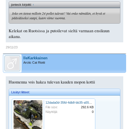
jonteck kirjoitti:
↑
Joko on tietoa milloin 24 pollet tulevat? Vai onko nämäkin, et hyvä et
pääsiäiseksi saapi, kuten viime vuonna.
Kelekat on Ruotsissa ja putoilevat sieltä varmaan ensikuun
aikana.
29/11/23
IleKarkkainen
Arctic Cat Riotti
Huomenna vois hakea tulevan kauden mopon kottii
Lisätyt liitteet:
12dada0d-35fd-4db8-bb35-a5551755309a.jpeg
File size:
292.6 KB
Näyttöjä:
0