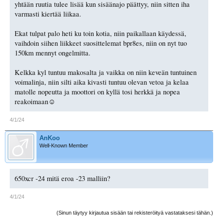
yhtään ruutia tulee lisää kun sisäänajo päättyy, niin sitten iha
varmasti kiertää liikaa.
Ekat tulpat palo heti ku toin kotia, niin paikallaan käydessä,
vaihdoin siihen liikkeet suosittelemat bpr8es, niin on nyt tuo
150km mennyt ongelmitta.
Kelkka kyl tuntuu makosalta ja vaikka on niin keveän tuntuinen
voimalinja, niin silti aika kivasti tuntuu olevan vetoa ja kelaa
matolle nopeutta ja moottori on kyllä tosi herkkä ja nopea
reakoimaan☺️
4/1/24
AnKoo
Well-Known Member
650xcr -24 mitä eroa -23 malliin?
4/1/24
(Sinun täytyy kirjautua sisään tai rekisteröityä vastataksesi tähän.)