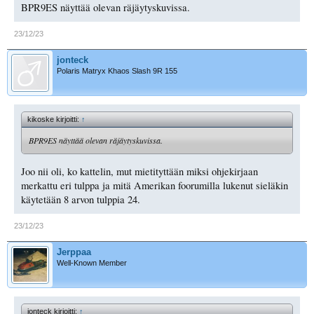
BPR9ES näyttää olevan räjäytyskuvissa.
23/12/23
jonteck
Polaris Matryx Khaos Slash 9R 155
kikoske kirjoitti:
↑
BPR9ES näyttää olevan räjäytyskuvissa.
Joo nii oli, ko kattelin, mut mietityttään miksi ohjekirjaan
merkattu eri tulppa ja mitä Amerikan foorumilla lukenut sieläkin
käytetään 8 arvon tulppia 24.
23/12/23
Jerppaa
Well-Known Member
jonteck kirjoitti:
↑