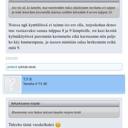
Joo nii oli, ko kattelin, mut mietityttään miksi ohjekirjaan merkattu eri tulppa
ja mitä Amerikan foorumilla lukenut sieläkin käytetään 8 arvon tulppia 24.
Noissa ngk kynttilöissä ei tainnu iso ero olla, tarjoskohan denso
tms vastaavaksi samaa tulppaa 8 ja 9 lämpösille, toi kasi kestää
kylmäkäytössä paremmin kastumatta eikä karstaannu niin paljo
ko käy kuumempana, ja taasen mäntään sulaa herkemmin reikä
mitä 9.
23/12/23
jonteck
tykkää tästä.
T.F.K
Yamaha X-TX SE
IleKarkkainen kirjoitti:
↑
Huomenna vois hakea tulevan kauden mopon kottii
Tuleeko tämä varakelkaksi