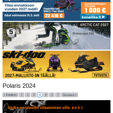
Polaris 2024
< Edellinen
1
2
3
4
5
6
7
Seuraava >