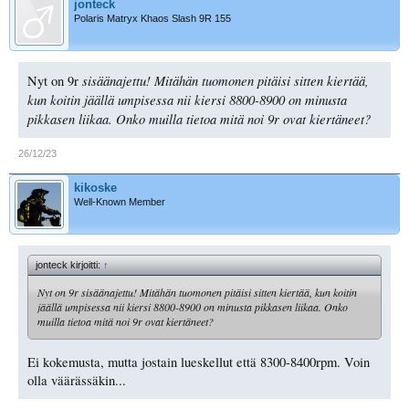
jonteck
Polaris Matryx Khaos Slash 9R 155
sisäänajettu! Mitähän tuomonen pitäisi sitten kiertää,
Nyt on 9r
kun koitin jäällä umpisessa nii kiersi 8800-8900 on minusta
pikkasen liikaa. Onko muilla tietoa mitä noi 9r ovat kiertäneet?
26/12/23
kikoske
Well-Known Member
jonteck kirjoitti:
↑
Nyt on 9r
sisäänajettu! Mitähän tuomonen pitäisi sitten kiertää, kun koitin
jäällä umpisessa nii kiersi 8800-8900 on minusta pikkasen liikaa. Onko
muilla tietoa mitä noi 9r ovat kiertäneet?
Ei kokemusta, mutta jostain lueskellut että 8300-8400rpm. Voin
olla väärässäkin...