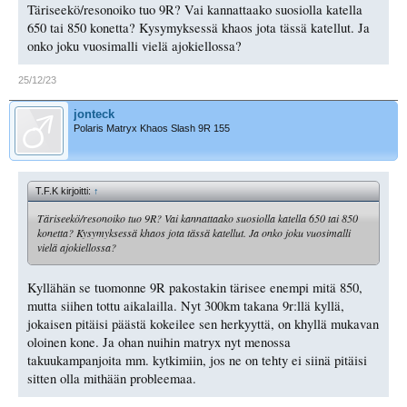
Täriseekö/resonoiko tuo 9R? Vai kannattaako suosiolla katella
650 tai 850 konetta? Kysymyksessä khaos jota tässä katellut. Ja
onko joku vuosimalli vielä ajokiellossa?
25/12/23
jonteck
Polaris Matryx Khaos Slash 9R 155
T.F.K kirjoitti:
↑
Täriseekö/resonoiko tuo 9R? Vai kannattaako suosiolla katella 650 tai 850
konetta? Kysymyksessä khaos jota tässä katellut. Ja onko joku vuosimalli
vielä ajokiellossa?
Kyllähän se tuomonne 9R pakostakin tärisee enempi mitä 850,
mutta siihen tottu aikalailla. Nyt 300km takana 9r:llä kyllä,
jokaisen pitäisi päästä kokeilee sen herkyyttä, on khyllä mukavan
oloinen kone. Ja ohan nuihin matryx nyt menossa
takuukampanjoita mm. kytkimiin, jos ne on tehty ei siinä pitäisi
sitten olla mithään probleemaa.