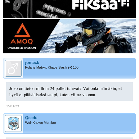
jonteck
Polaris Matryx Khaos Slash 9R 155
Joko on tietoa milloin 24 pollet tulevat? Vai onko nämäkin, et
hyvä et pääsiäiseksi saapi, kuten viime vuonna.
15/11/23
Qeedu
Well-Known Member