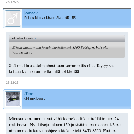
26/12/23
jonteck
Polaris Matryx Khaos Slash 9R 155
kikoske kirjoitti:
↑
Ei kokemusta, mutta jostain lueskellut että 8300-8400rpm. Voin olla
väärässäkin...
Sitä miekin ajattelin about tuon verran pitäs olla. Täytyy viel
koittaa kunnon ummella mitä toi kiertää.
26/12/23
-Tero
-24 rmk boost
Minusta kans tuntuu että vähä kiertelee liikaa itelläkin tuo -24
rmk boosti. Nyt kilsoja takana 150 ja sisäänajoa mennyt 1/3 osa
niin ummella kaasu pohjassa kiekat sielä 8450-8550. Että jos