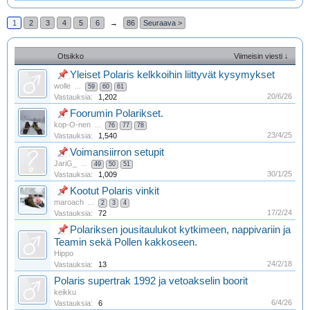
1
2
3
4
5
6
→
86
Seuraava >
Otsikko
Viimeisin viesti ↓
Yleiset Polaris kelkkoihin liittyvät kysymykset
wolle
...
59
60
61
20/6/26
Vastauksia:
1,202
Foorumin Polarikset.
kop-O-nen
...
76
77
78
23/4/25
Vastauksia:
1,540
Voimansiirron setupit
JariG_
...
49
50
51
30/1/25
Vastauksia:
1,009
Kootut Polaris vinkit
maroach
...
2
3
4
17/2/24
Vastauksia:
72
Polariksen jousitaulukot kytkimeen, nappivariin ja
Teamin sekä Pollen kakkoseen.
Hippo
24/2/18
Vastauksia:
13
Polaris supertrak 1992 ja vetoakselin boorit
keikku
6/4/26
Vastauksia:
6