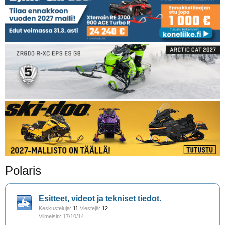
Polaris
Esitteet, videot ja tekniset tiedot.
Keskusteluja:
11
Viestejä:
12
17/10/14