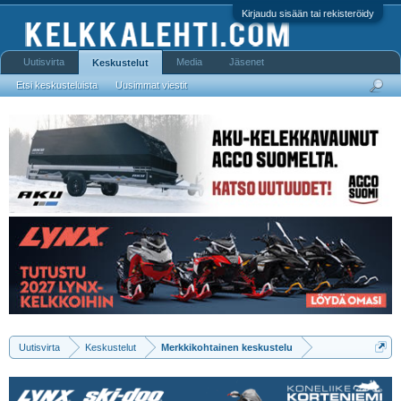
Kirjaudu sisään tai rekisteröidy
Uutisvirta
Media
Jäsenet
Keskustelut
Etsi keskusteluista
Uusimmat viestit
Uutisvirta
Keskustelut
Merkkikohtainen keskustelu