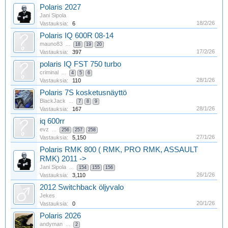
Polaris 2027
Jani Sipola
18/2/26
Vastauksia:
6
Polaris IQ 600R 08-14
mauno83
...
18
19
20
17/2/26
Vastauksia:
397
polaris IQ FST 750 turbo
criminal
...
4
5
6
28/1/26
Vastauksia:
110
Polaris 7S kosketusnäyttö
BlackJack
...
7
8
9
28/1/26
Vastauksia:
167
iq 600rr
evz
...
256
257
258
27/1/26
Vastauksia:
5,150
Polaris RMK 800 ( RMK, PRO RMK, ASSAULT
RMK) 2011 ->
Jani Sipola
...
154
155
156
26/1/26
Vastauksia:
3,110
2012 Switchback öljyvalo
Jekes
20/1/26
Vastauksia:
0
Polaris 2026
andyman
...
2