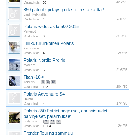
4/12/25
Vastauksia:
38
850 patriot spi täys putkisto mistä kartta?
Lapin Kelkkailija
2/11/25
Vastauksia:
4
Polaris widetrak lx 500 2015
Patteri51
23/10/25
Vastauksia:
9
Hiilikuiturunkoinen Polaris
Kertturacer
2/9/25
Vastauksia:
4
Polaris Nordic Pro 4s
hyveem
21/5/25
Vastauksia:
5
Titan -18->
Jakelfin
...
8
9
10
20/4/25
Vastauksia:
198
Polaris Adventure S4
Heimo
17/4/25
Vastauksia:
4
Polaris 850 Patriot ongelmat, ominaisuudet,
päivitykset, parannukset
andyman
...
52
53
54
2/4/25
Vastauksia:
1,064
Frontier Touring sammuu