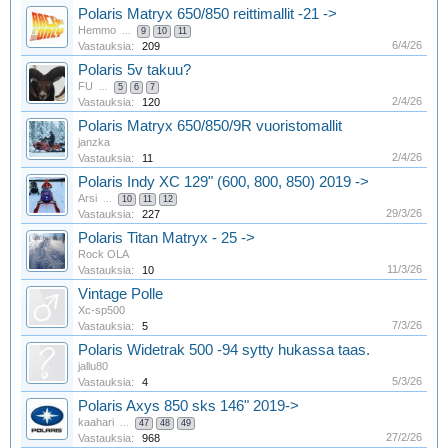
Polaris Matryx 650/850 reittimallit -21 ->
Hemmo
...
9
10
11
6/4/26
Vastauksia:
209
Polaris 5v takuu?
FU
...
5
6
7
2/4/26
Vastauksia:
120
Polaris Matryx 650/850/9R vuoristomallit
janzka
2/4/26
Vastauksia:
11
Polaris Indy XC 129" (600, 800, 850) 2019 ->
Arsi
...
10
11
12
29/3/26
Vastauksia:
227
Polaris Titan Matryx - 25 ->
Rock OLA
11/3/26
Vastauksia:
10
Vintage Polle
Xc-sp500
7/3/26
Vastauksia:
5
Polaris Widetrak 500 -94 sytty hukassa taas.
jallu80
5/3/26
Vastauksia:
4
Polaris Axys 850 sks 146" 2019->
kaahari
...
47
48
49
27/2/26
Vastauksia:
968