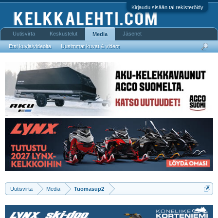
Kirjaudu sisään tai rekisteröidy
Uutisvirta
Keskustelut
Jäsenet
Media
Etsi kuvia/videoita
Uusimmat kuvat & videot
Uutisvirta
Media
Tuomasup2