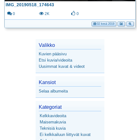
IMG_20190518_174643
0
2K
0
02 kesä 2019
Valikko
Kuvien pääsivu
Etsi kuvia/videoita
Uusimmat kuvat & videot
Kansiot
Selaa albumeita
Kategoriat
Kelkkavideoita
Maisemakuvia
Teknisiä kuvia
Ei kelkkailuun liittyvät kuvat