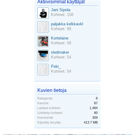
Aktiivisimmat käyttäjät
Jani Sipola
Kohteet: 158
paljakka kelkkavkl
Kohteet: 99
Kortelaine
Kohteet: 58
sledmaker
Kohteet: 54
Peki_
Kohteet: 54
Kuvien tietoja
Kategoriat:
8
Kansiot:
87
Ladatut kohteet:
1,484
Linkitetyt kohteet:
80
Kommentit:
309
Käytetty levytila:
413.7 MB