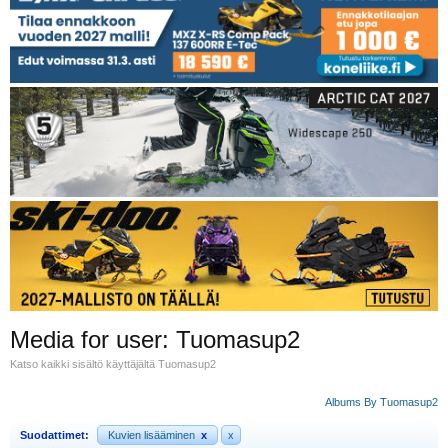
Media for user: Tuomasup2
Katso kaikki sisältö käyttäjältä Tuomasup2
Albums By Tuomasup2
Suodattimet:
Kuvien lisääminen
x
x