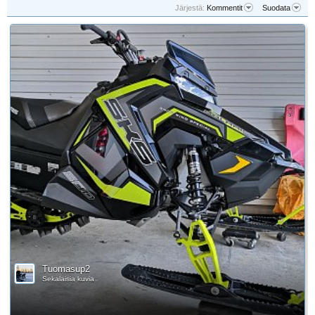
Järjestä:
Kommentit
Suodata
Tuomasup2
Sekalaisia kuvia