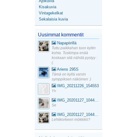
Ajokuvia
Kisakuvia
Vintagekelkat
Sekalaisia kuvia
Uusimmat kommentit
Napapiirillä
Tuttu paikkahan tuon kyltin
kohta. Tuskimpa enää
koskaan sitä nähdä pystyy :
(.
Ariens 295S
Tämä on kyllä varsin
symppiksen näköinen :)
IMG_20211226_154553
Yv
IMG_20201127_104441_1
Se
IMG_20201127_104441_1
Lehtikorkeen mökkikö?