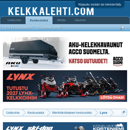
Kirjaudu sisään tai rekisteröidy
Uutisvirta
Media
Jäsenet
Keskustelut
Etsi keskusteluista
Uusimmat viestit
Uutisvirta
Keskustelut
Merkkikohtainen keskustelu
Lynx