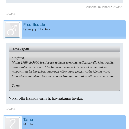
Viimeksi muokattu:
23/3/25
23/3/25
Fred Scuttle
Lynxejä ja Ski-Doo
Tama kirjoitti:
↑
Morjesta,
Mulla 1989 glx5900 lynxi tekee sellasta temppua että ku kovilla kierroksilla
pumppailee kaasua mi yhtäkkiä veto mattoon häviää vaikka kierrokset
nousee... sit ku kierrokset laskee ni alkaa taas vetää.. oisko ideoita mistä
lähte etsimään vikaa. Remmi on uusi kun epäilin aluksi, että vika olisi siinä..
Tama
Voisi olla kakkosvarin helix-liukunastavika.
23/3/25
Tama
Member