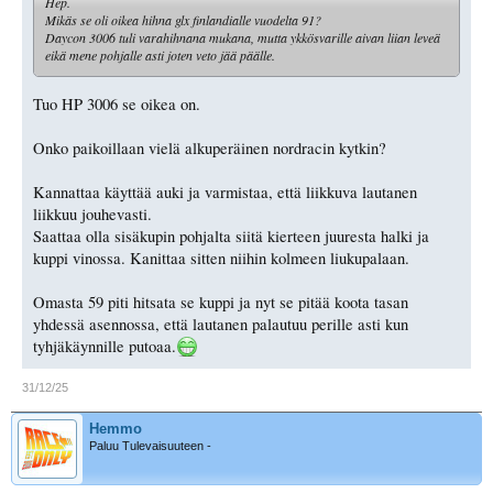
Hep.
Mikäs se oli oikea hihna glx finlandialle vuodelta 91?
Daycon 3006 tuli varahihnana mukana, mutta ykkösvarille aivan liian leveä
eikä mene pohjalle asti joten veto jää päälle.
Tuo HP 3006 se oikea on.
Onko paikoillaan vielä alkuperäinen nordracin kytkin?
Kannattaa käyttää auki ja varmistaa, että liikkuva lautanen
liikkuu jouhevasti.
Saattaa olla sisäkupin pohjalta siitä kierteen juuresta halki ja
kuppi vinossa. Kanittaa sitten niihin kolmeen liukupalaan.
Omasta 59 piti hitsata se kuppi ja nyt se pitää koota tasan
yhdessä asennossa, että lautanen palautuu perille asti kun
tyhjäkäynnille putoaa.
31/12/25
Hemmo
Paluu Tulevaisuuteen -