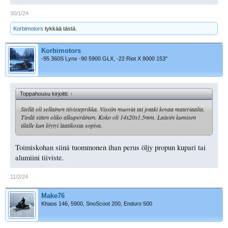
30/1/24
Korbimotors
tykkää tästä.
Korbimotors
-95 360S Lynx -90 5900 GLX, -22 Riot X 8000 153"
Toppahousu kirjoitti:
↑
Siellä oli sellainen tiivisteprikka. Vissiin muovia tai jotaki kovaa materiaalia.
Tiedä sitten oliko alkuperäinen. Koko oli 14x20x1.5mm. Laitoin kumisen
tilalle kun löytyi laatikosta sopiva.
Toimiskohan siinä tuommonen ihan perus öljy propun kupari tai
alumiini tiiviste.
11/2/24
Make76
Khaos 146, 5900, SnoScoot 200, Enduro 500