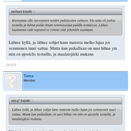
perttuni kirjoitti:
↑
Kannattaa olla varovainen noiden pukkitestien suhteen. Yks tuttu oli joskus
testaillu ja hihna poikki ilman remmisuojaa pukilla testatessa. Lähtee
kuulemma suht nopsasti se remmi siitä johonkin suuntaan.
Lähtee kyllä, ja lähtee solijet kans matosta melko lujaa jos
semmonen tuuri sattuu. Mutta kun paikallaan on uusi hihna ym
niin en ujostelis testailla, ja maalaisjärki mukana
24/3/25
Tama
Member
pezq^ kirjoitti:
↑
Lähtee kyllä, ja lähtee solijet kans matosta melko lujaa jos semmonen tuuri
sattuu. Mutta kun paikallaan on uusi hihna ym niin en ujostelis testailla, ja
maalaisjärki mukana