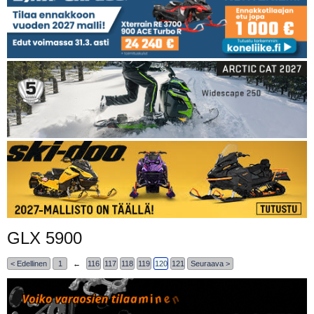
GLX 5900
< Edellinen
1
←
116
117
118
119
120
121
Seuraava >