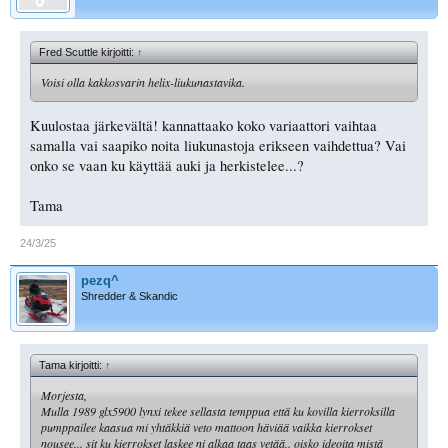
Fred Scuttle kirjoitti:
↑
Voisi olla kakkosvarin helix-liukunastavika.
Kuulostaa järkevältä! kannattaako koko variaattori vaihtaa
samalla vai saapiko noita liukunastoja erikseen vaihdettua? Vai
onko se vaan ku käyttää auki ja herkistelee...?
Tama
24/3/25
pezq^
Shredder & Skandic
Tama kirjoitti:
↑
Morjesta,
Mulla 1989 glx5900 lynxi tekee sellasta temppua että ku kovilla kierroksilla
pumppailee kaasua mi yhtäkkiä veto mattoon häviää vaikka kierrokset
nousee... sit ku kierrokset laskee ni alkaa taas vetää.. oisko ideoita mistä