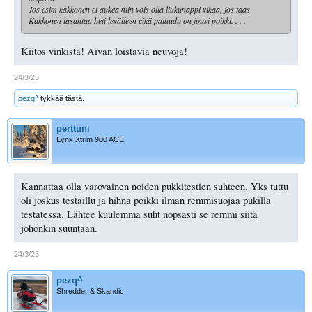
Jos esim kakkonen ei aukea niin vois olla liukunappi vikaa, jos taas
Kakkonen lasahtaa heti levälleen eikä palaudu on jousi poikki. . . .
Kiitos vinkistä! Aivan loistavia neuvoja!
24/3/25
pezq^
tykkää tästä.
perttuni
Lynx Xtrim 900 ACE
Kannattaa olla varovainen noiden pukkitestien suhteen. Yks tuttu
oli joskus testaillu ja hihna poikki ilman remmisuojaa pukilla
testatessa. Lähtee kuulemma suht nopsasti se remmi siitä
johonkin suuntaan.
24/3/25
pezq^
Shredder & Skandic