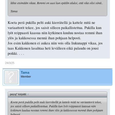
lähte etsimään vikaa. Remmi on uusi kun epäilin aluksi, että vika olisi siinä..
Tama
Koeta perä pukilla pelti auki kierrätellä ja kattele mitä ne
variaattorit tekee, jos saisit silleen paikallistettua. Pukilla kun
lyöt reippaasti kaasua niin kytkimen kuuluu nostaa remmi ihan
ylös ja kakkosessa mennä ihan pohjaan helposti.
Jos esim kakkonen ei aukea niin vois olla liukunappi vikaa, jos
taas Kakkonen lasahtaa heti levälleen eikä palaudu on jousi
poikki. . . .
24/3/25
Tama
Member
pezq^ kirjoitti:
↑
Koeta perä pukilla pelti auki kierrätellä ja kattele mitä ne variaattorit tekee,
jos saisit silleen paikallistettua. Pukilla kun lyöt reippaasti kaasua niin
kytkimen kuuluu nostaa remmi ihan ylös ja kakkosessa mennä ihan pohjaan
helposti.