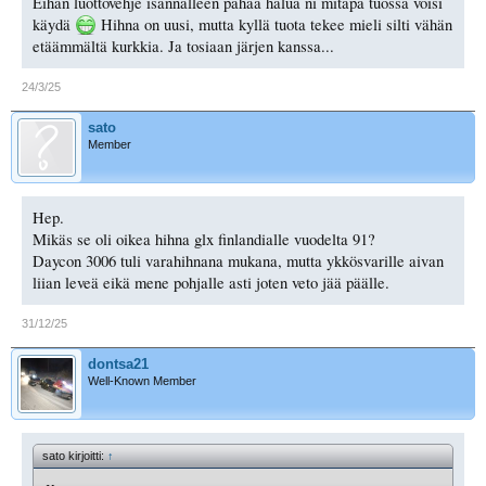
Eihän luottovehje isännälleen pahaa halua ni mitäpä tuossa voisi
käydä
Hihna on uusi, mutta kyllä tuota tekee mieli silti vähän
etäämmältä kurkkia. Ja tosiaan järjen kanssa...
24/3/25
sato
Member
Hep.
Mikäs se oli oikea hihna glx finlandialle vuodelta 91?
Daycon 3006 tuli varahihnana mukana, mutta ykkösvarille aivan
liian leveä eikä mene pohjalle asti joten veto jää päälle.
31/12/25
dontsa21
Well-Known Member
sato kirjoitti:
↑