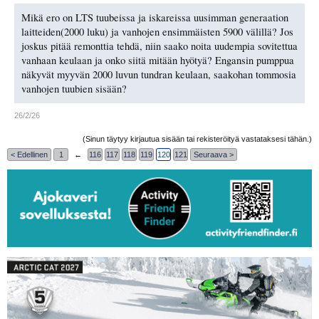
Mikä ero on LTS tuubeissa ja iskareissa uusimman generaation
laitteiden(2000 luku) ja vanhojen ensimmäisten 5900 välillä? Jos
joskus pitää remonttia tehdä, niin saako noita uudempia sovitettua
vanhaan keulaan ja onko siitä mitään hyötyä? Engansin pumppua
näkyvät myyvän 2000 luvun tundran keulaan, saakohan tommosia
vanhojen tuubien sisään?
26/2/26
(Sinun täytyy kirjautua sisään tai rekisteröityä vastataksesi tähän.)
< Edellinen
1
←
116
117
118
119
120
121
Seuraava >