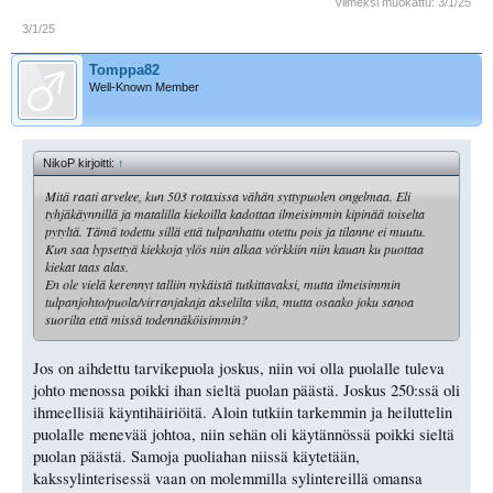
Viimeksi muokattu:
3/1/25
3/1/25
Tomppa82
Well-Known Member
NikoP kirjoitti:
↑
Mitä raati arvelee, kun 503 rotaxissa vähän syttypuolen ongelmaa. Eli
tyhjäkäynnillä ja matalilla kiekoilla kadottaa ilmeisimmin kipinää toiselta
pytyltä. Tämä todettu sillä että tulpanhattu otettu pois ja tilanne ei muutu.
Kun saa lypsettyä kiekkoja ylös niin alkaa vörkkiin niin kauan ku puottaa
kiekat taas alas.
En ole vielä kerennyt talliin nykäistä tutkittavaksi, mutta ilmeisimmin
tulpanjohto/puola/virranjakaja akselilta vika, mutta osaako joku sanoa
suorilta että missä todennäköisimmin?
Jos on aihdettu tarvikepuola joskus, niin voi olla puolalle tuleva
johto menossa poikki ihan sieltä puolan päästä. Joskus 250:ssä oli
ihmeellisiä käyntihäiriöitä. Aloin tutkiin tarkemmin ja heiluttelin
puolalle menevää johtoa, niin sehän oli käytännössä poikki sieltä
puolan päästä. Samoja puoliahan niissä käytetään,
kakssylinterisessä vaan on molemmilla sylintereillä omansa