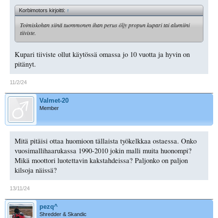
Korbimotors kirjoitti:
↑
Toimiskohan siinä tuommonen ihan perus öljy propun kupari tai alumiini
tiiviste.
Kupari tiiviste ollut käytössä omassa jo 10 vuotta ja hyvin on
pitänyt.
11/2/24
Valmet-20
Member
Mitä pitäisi ottaa huomioon tällaista työkelkkaa ostaessa. Onko
vuosimallihaarukassa 1990-2010 jokin malli muita huonompi?
Mikä moottori luotettavin kakstahdeissa? Paljonko on paljon
kilsoja näissä?
13/11/24
pezq^
Shredder & Skandic