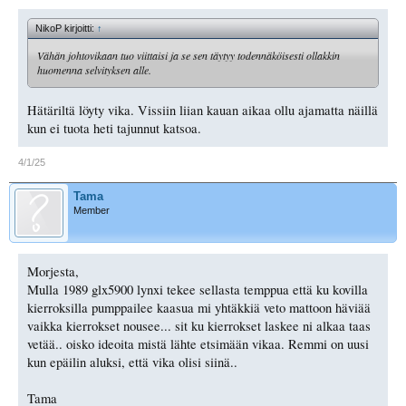
NikoP kirjoitti:
↑
Vähän johtovikaan tuo viittaisi ja se sen täytyy todennäköisesti ollakkin
huomenna selvityksen alle.
Hätäriltä löyty vika. Vissiin liian kauan aikaa ollu ajamatta näillä
kun ei tuota heti tajunnut katsoa.
4/1/25
Tama
Member
Morjesta,
Mulla 1989 glx5900 lynxi tekee sellasta temppua että ku kovilla
kierroksilla pumppailee kaasua mi yhtäkkiä veto mattoon häviää
vaikka kierrokset nousee... sit ku kierrokset laskee ni alkaa taas
vetää.. oisko ideoita mistä lähte etsimään vikaa. Remmi on uusi
kun epäilin aluksi, että vika olisi siinä..
Tama