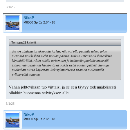
3/1/25
NikoP
M8000 Sp Es 2.6" - 18
Tomppa82 kirjoitti:
↑
Jos on aihdettu tarvikepuola joskus, niin voi olla puolalle tuleva johto
menossa poikki ihan sieltä puolan päästä. Joskus 250:ssä oli ihmeellisiä
käyntihäiriöitä. Aloin tutkiin tarkemmin ja heiluttelin puolalle menevää
johtoa, niin sehän oli käytännössä poikki sieltä puolan päästä. Samoja
puoliahan niissä käytetään, kakssylinterisessä vaan on molemmilla
sylintereillä omansa
Vähän johtovikaan tuo viittaisi ja se sen täytyy todennäköisesti
ollakkin huomenna selvityksen alle.
3/1/25
NikoP
M8000 Sp Es 2.6" - 18