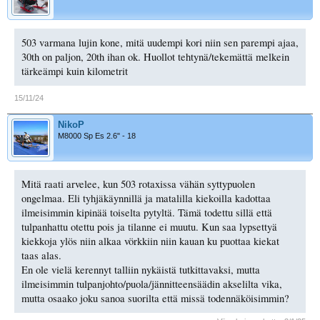
503 varmana lujin kone, mitä uudempi kori niin sen parempi ajaa,
30th on paljon, 20th ihan ok. Huollot tehtynä/tekemättä melkein
tärkeämpi kuin kilometrit
15/11/24
NikoP
M8000 Sp Es 2.6" - 18
Mitä raati arvelee, kun 503 rotaxissa vähän syttypuolen
ongelmaa. Eli tyhjäkäynnillä ja matalilla kiekoilla kadottaa
ilmeisimmin kipinää toiselta pytyltä. Tämä todettu sillä että
tulpanhattu otettu pois ja tilanne ei muutu. Kun saa lypsettyä
kiekkoja ylös niin alkaa vörkkiin niin kauan ku puottaa kiekat
taas alas.
En ole vielä kerennyt talliin nykäistä tutkittavaksi, mutta
ilmeisimmin tulpanjohto/puola/jännitteensäädin akselilta vika,
mutta osaako joku sanoa suorilta että missä todennäköisimmin?