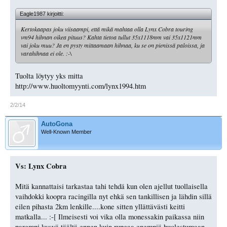
Eagle1987 kirjoitti:
Kertokaapas joku viisaampi, että mikä mahtaa olla Lynx Cobra touring
vm94 hihnan oikea pituus? Kahta tietoa tullut 35x1118mm vai 35x1121mm
vai joku muu? Ja en pysty mittaamaan hihnaa, ku se on pienissä paloissa, ja
varahihnaa ei ole. :-\
Tuolta löytyy yks mitta
http://www.huoltomyynti.com/lynx1994.htm
2/2/14
AutoGona
Well-Known Member
Vs: Lynx Cobra
Mitä kannattaisi tarkastaa tahi tehdä kun olen ajellut tuollaisella
vaihdokki koopra racingilla nyt ehkä sen tankillisen ja lähdin sillä
eilen pihasta 2km lenkille....kone sitten yllättävästi keitti
matkalla... :-[ Ilmeisesti voi vika olla monessakin paikassa niin
parempi kysyä täältä ennen kuin rupeaa enempiä huolestumaan.