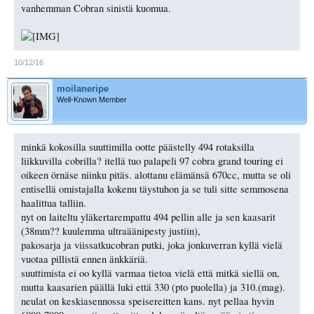
vanhemman Cobran sinistä kuomua.
10/12/16
moilaneripe
Well-Known Member
minkä kokosilla suuttimilla ootte päästelly 494 rotaksilla
liikkuvilla cobrilla? itellä tuo palapeli 97 cobra grand touring ei
oikeen örnäse niinku pitäs. alottanu elämänsä 670cc, mutta se oli
entisellä omistajalla kokenu täystuhon ja se tuli sitte semmosena
haalittua talliin.
nyt on laiteltu yläkertarempattu 494 pellin alle ja sen kaasarit
(38mm?? kuulemma ultraäänipesty justiin),
pakosarja ja viissatkucobran putki, joka jonkuverran kyllä vielä
vuotaa pillistä ennen änkkäriä.
suuttimista ei oo kyllä varmaa tietoa vielä että mitkä siellä on,
mutta kaasarien päällä luki että 330 (pto puolella) ja 310.(mag).
neulat on keskiasennossa speisereitten kans. nyt pellaa hyvin