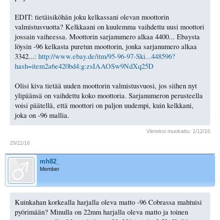
EDIT: tietäisiköhän joku kelkassani olevan moottorin
valmistusvuotta? Kelkkaani on kuulemma vaihdettu uusi moottori
jossain vaiheessa. Moottorin sarjanumero alkaa 4400... Ebaysta
löysin -96 kelkasta puretun moottorin, jonka sarjanumero alkaa
3342...:
http://www.ebay.de/itm/95-96-97-Ski...448596?
hash=item2a6e420bd4:g:zsIAAOSw9NdXq25D
Olisi kiva tietää uuden moottorin valmistusvuosi, jos siihen nyt
ylipäänsä on vaihdettu koko moottoria. Sarjanumeron perusteella
voisi päätellä, että moottori on paljon uudempi, kuin kelkkani,
joka on -96 mallia.
Viimeksi muokattu:
1/12/16
29/11/16
mh82_
Member
Kuinkahan korkealla harjalla oleva matto -96 Cobrassa mahtuisi
pyörimään? Minulla on 22mm harjalla oleva matto ja toinen