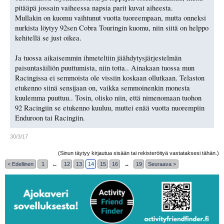
pitääpä jossain vaiheessa napsia parit kuvat aiheesta.
Mullakin on kuomu vaihtunut vuotta tuoreempaan, mutta onneksi
nurkista löytyy 92sen Cobra Touringin kuomu, niin siitä on helppo
kehitellä se just oikea.
Ja tuossa aikaisemmin ihmeteltiin jäähdytysjärjestelmän
paisuntasäiliön puuttumista, niin totta.. Ainakaan tuossa mun
Racingissa ei semmoista ole vissiin koskaan ollutkaan. Telaston
etukenno siinä sensijaan on, vaikka semmoinenkin monesta
kuulemma puuttuu.. Tosin, olisko niin, että nimenomaan tuohon
92 Racingiin se etukenno kuuluu, muttei enää vuotta nuorempiin
Enduroon tai Racingiin.
30/3/17
(Sinun täytyy kirjautua sisään tai rekisteröityä vastataksesi tähän.)
< Edellinen
1
←
12
13
14
15
16
→
19
Seuraava >