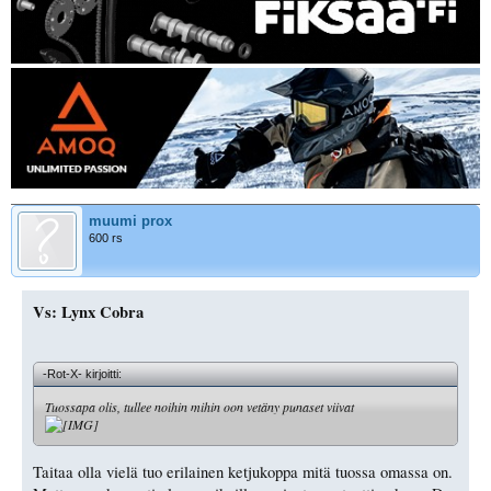
muumi prox
600 rs
Vs: Lynx Cobra
-Rot-X- kirjoitti:
Tuossapa olis, tullee noihin mihin oon vetäny punaset viivat
Taitaa olla vielä tuo erilainen ketjukoppa mitä tuossa omassa on.