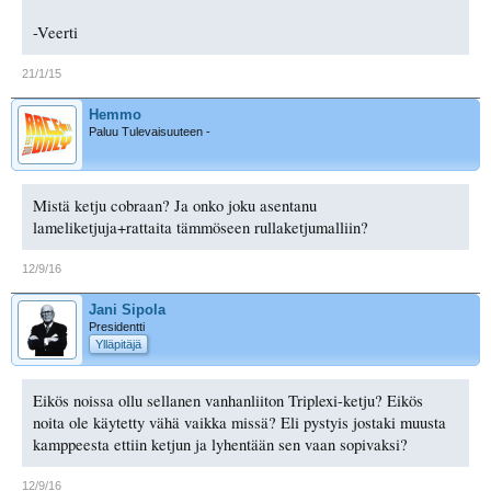
-Veerti
21/1/15
Hemmo
Paluu Tulevaisuuteen -
Mistä ketju cobraan? Ja onko joku asentanu
lameliketjuja+rattaita tämmöseen rullaketjumalliin?
12/9/16
Jani Sipola
Presidentti
Ylläpitäjä
Eikös noissa ollu sellanen vanhanliiton Triplexi-ketju? Eikös
noita ole käytetty vähä vaikka missä? Eli pystyis jostaki muusta
kamppeesta ettiin ketjun ja lyhentään sen vaan sopivaksi?
12/9/16