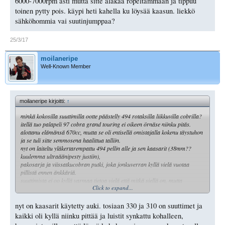
6000-7000rpm asti mutta sitte alakaa röpeltämmään ja tippuu
toinen pytty pois. käypi heti kahella ku löysää kaasun. liekkö
sähköhommia vai suutinjumppaa?
25/3/17
moilaneripe
Well-Known Member
moilaneripe kirjoitti:
↑
minkä kokosilla suuttimilla ootte päästelly 494 rotaksilla liikkuvilla cobrilla?
itellä tuo palapeli 97 cobra grand touring ei oikeen örnäse niinku pitäs.
alottanu elämänsä 670cc, mutta se oli entisellä omistajalla kokenu täystuhon
ja se tuli sitte semmosena haalittua talliin.
nyt on laiteltu yläkertarempattu 494 pellin alle ja sen kaasarit (38mm??
kuulemma ultraäänipesty justiin),
pakosarja ja viissatkucobran putki, joka jonkuverran kyllä vielä vuotaa
pillistä ennen änkkäriä.
suuttimista ei oo kyllä varmaa tietoa vielä että mitkä siellä on, mutta
Click to expand...
kaasarien päällä luki että 330 (pto puolella) ja 310.(mag). neulat on
keskiasennossa speisereitten kans. nyt pellaa hyvin 6000-7000rpm asti mutta
sitte alakaa röpeltämmään ja tippuu toinen pytty pois. käypi heti kahella ku
nyt on kaasarit käytetty auki. tosiaan 330 ja 310 on suuttimet ja
löysää kaasun. liekkö sähköhommia vai suutinjumppaa?
kaikki oli kyllä niinku pittää ja luistit synkattu kohalleen,