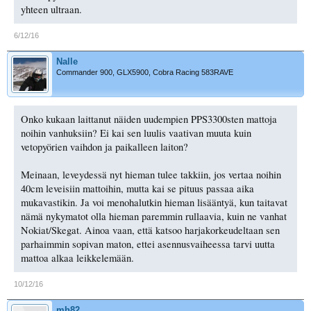
yhteen ultraan.
6/12/16
Nalle
Commander 900, GLX5900, Cobra Racing 583RAVE
Onko kukaan laittanut näiden uudempien PPS3300sten mattoja
noihin vanhuksiin? Ei kai sen luulis vaativan muuta kuin
vetopyörien vaihdon ja paikalleen laiton?
Meinaan, leveydessä nyt hieman tulee takkiin, jos vertaa noihin
40cm leveisiin mattoihin, mutta kai se pituus passaa aika
mukavastikin. Ja voi menohalutkin hieman lisääntyä, kun taitavat
nämä nykymatot olla hieman paremmin rullaavia, kuin ne vanhat
Nokiat/Skegat. Ainoa vaan, että katsoo harjakorkeudeltaan sen
parhaimmin sopivan maton, ettei asennusvaiheessa tarvi uutta
mattoa alkaa leikkelemään.
10/12/16
mh82_