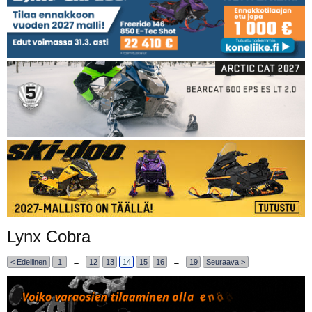
Lynx Cobra
< Edellinen
1
←
12
13
14
15
16
→
19
Seuraava >