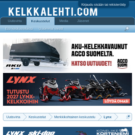
Kirjaudu sisään tai rekisteröidy
Uutisvirta
Media
Jäsenet
Keskustelut
Etsi keskusteluista
Uusimmat viestit
Uutisvirta
Keskustelut
Merkkikohtainen keskustelu
Lynx