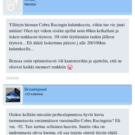
Member
Yllätyin hieman Cobra Racingin kulutuksesta, eihän tuo vie juuri
mitään! Olen nyt viikon sisään ajellut noin 60km kelkallani ja
äsken tankkasin täyteen, 10l riitti täyttämään tankin jälleen
täyteen... Eli äkkiä laskettuna pääsisi j alle 20l/100km
kulutuksella...
Bensaa ostin optimistisesti 14l kanistereihin ja ajattelin, että ne
olisivat kaikki menneet tankkiin
10/12/16
Broadspeed
+10 kelekkiä
Oiskos kellään missään perhealapumissa hyviä kuvia
tuommoisesta ensimmäisen vuosimallin Cobra Racingista? Eli
vm. -92. Tais tarttua sellainen haaviin. Suurin vika on
uudemmasta oleva kuomu, eli saa tarjota sinistä täysin ehjää