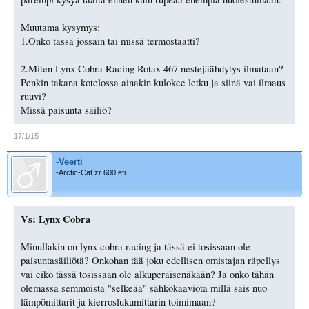
Muutama kysymys:
1.Onko tässä jossain tai missä termostaatti?
2.Miten Lynx Cobra Racing Rotax 467 nestejäähdytys ilmataan?
Penkin takana kotelossa ainakin kulokee letku ja siinä vai ilmaus
ruuvi?
Missä paisunta säiliö?
17/1/15
-Veerti
-Arctic-Cat zr 600 efi
Vs: Lynx Cobra
Minullakin on lynx cobra racing ja tässä ei tosissaan ole
paisuntasäiliötä? Onkohan tää joku edellisen omistajan räpellys
vai eikö tässä tosissaan ole alkuperäisenäkään? Ja onko tähän
olemassa semmoista "selkeää" sähkökaaviota millä sais nuo
lämpömittarit ja kierroslukumittarin toimimaan?