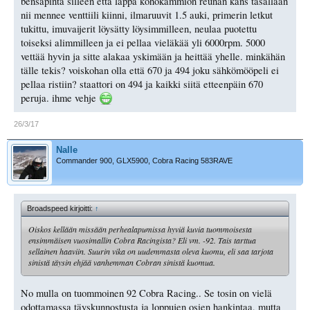
bensapinta silleen että läppä kohokammion reunan kans tasallaan
nii mennee venttiili kiinni, ilmaruuvit 1.5 auki, primerin letkut
tukittu, imuvaijerit löysätty löysimmilleen, neulaa puotettu
toiseksi alimmilleen ja ei pellaa vieläkää yli 6000rpm. 5000
vettää hyvin ja sitte alakaa yskimään ja heittää yhelle. minkähän
tälle tekis? voiskohan olla että 670 ja 494 joku sähkömööpeli ei
pellaa ristiin? staattori on 494 ja kaikki siitä etteenpäin 670
peruja. ihme vehje
26/3/17
Nalle
Commander 900, GLX5900, Cobra Racing 583RAVE
Broadspeed kirjoitti:
↑
Oiskos kellään missään perhealapumissa hyviä kuvia tuommoisesta
ensimmäisen vuosimallin Cobra Racingista? Eli vm. -92. Tais tarttua
sellainen haaviin. Suurin vika on uudemmasta oleva kuomu, eli saa tarjota
sinistä täysin ehjää vanhemman Cobran sinistä kuomua.
No mulla on tuommoinen 92 Cobra Racing.. Se tosin on vielä
odottamassa täyskunnostusta ja loppujen osien hankintaa, mutta