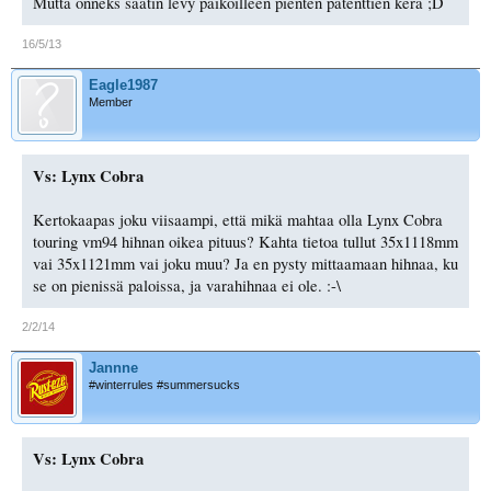
Mutta onneks saatin levy paikoilleen pienten patenttien kera ;D
16/5/13
Eagle1987
Member
Vs: Lynx Cobra
Kertokaapas joku viisaampi, että mikä mahtaa olla Lynx Cobra
touring vm94 hihnan oikea pituus? Kahta tietoa tullut 35x1118mm
vai 35x1121mm vai joku muu? Ja en pysty mittaamaan hihnaa, ku
se on pienissä paloissa, ja varahihnaa ei ole. :-\
2/2/14
Jannne
#winterrules #summersucks
Vs: Lynx Cobra