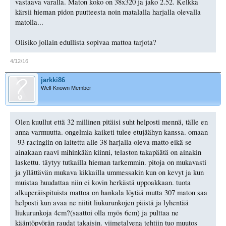
vastaava varalla. Maton koko on 38x320 ja jako 2.52. Kelkka
kärsii hieman pidon puutteesta noin matalalla harjalla olevalla
matolla...
Olisiko jollain edullista sopivaa mattoa tarjota?
4/12/16
jarkki86
Well-Known Member
Olen kuullut että 32 millinen pitäisi suht helposti mennä, tälle en
anna varmuutta. ongelmia kaiketi tulee etujäähyn kanssa. omaan
-93 racingiin on laitettu alle 38 harjalla oleva matto eikä se
ainakaan raavi mihinkään kiinni, telaston takapäätä on ainakin
laskettu. täytyy tutkailla hieman tarkemmin. pitoja on mukavasti
ja yllättävän mukava kikkailla ummessakin kun on kevyt ja kun
muistaa huudattaa niin ei kovin herkästä uppoakkaan. tuota
alkuperäispituista mattoa on hankala löytää mutta 307 maton saa
helposti kun avaa ne niitit liukurunkojen päistä ja lyhentää
liukurunkoja 4cm?(saattoi olla myös 6cm) ja pulttaa ne
kääntöpyörän raudat takaisin. viimetalvena tehtiin tuo muutos