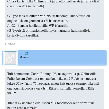
Cobra kantsii olla Öhlinsseillä ja ehottomasti nestejarrulla eli 96
(tai sitten 95 Giant-malli).
G-Type taas mieluiten väh. 98 tai uudempi, kun 97:ssa oli
etujousituksen geometria (?) hakusessaan.
Ja 98+ kunnon huollettavilla WP-iskareilla.
(G-Typeissä oli markkinoilla myös harmaita halpismalleja
kertakäyttöiskareilla).
21/11/16
mh82_
Member
Tuli hommattua Cobra Racing -96, nestejarrulla ja Öhlinseilla.
Paljonkohan Cobrassa on paukkua oikeasti? Rekisteriotteessa
lukee 57kw (noin 75 heppaa), mutta kait tuossa enempi oikeasti
on? Kun skidooissa on käsittääkseni samalla koneella päälle
90hp?
Tuntuu äkkiseltään edelliseen 503 föönikoneeseen verrattuna
paljon ärhäkämmältä.