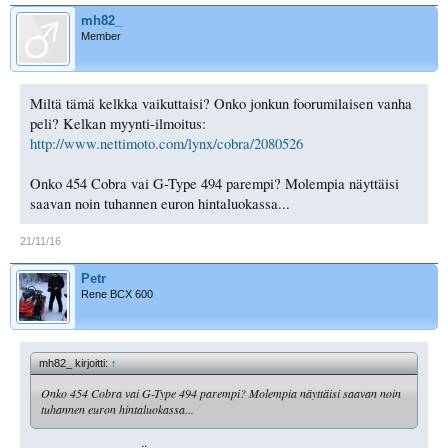
mh82_
Member
Miltä tämä kelkka vaikuttaisi? Onko jonkun foorumilaisen vanha
peli? Kelkan myynti-ilmoitus:
http://www.nettimoto.com/lynx/cobra/2080526
Onko 454 Cobra vai G-Type 494 parempi? Molempia näyttäisi
saavan noin tuhannen euron hintaluokassa...
21/11/16
Petr
Rene BCX 600
mh82_ kirjoitti:
↑
Onko 454 Cobra vai G-Type 494 parempi? Molempia näyttäisi saavan noin
tuhannen euron hintaluokassa...