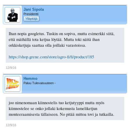
Jani Sipola
Presidentti
Ylläpitäjä
Ihan nopia googletus. Tuskin on sopiva, mutta esimerkki siitä,
että mäihällä tota ketjua löytää. Mutta toki näitä ihan
orkkisketjuja saattaa olla joillaki varastoissa.
https://shop.grene.com/store/agro-fi/fi/product/185
12/9/16
Hemmo
Paluu Tulevaisuuteen -
joo nimenomaan kiinnostelis tuo ketjutyyppi mutta myös
kiinnostelee se onko jollaki kokemusta lameliketjun
monteeraamisesta tällaiseen. No pitää mittoa tovi ja tutkailla.
12/9/16